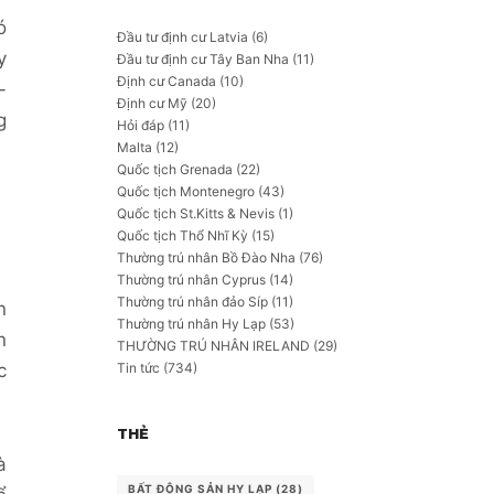
ó
Đầu tư định cư Latvia
(6)
y
Đầu tư định cư Tây Ban Nha
(11)
Định cư Canada
(10)
-
Định cư Mỹ
(20)
g
Hỏi đáp
(11)
Malta
(12)
Quốc tịch Grenada
(22)
Quốc tịch Montenegro
(43)
Quốc tịch St.Kitts & Nevis
(1)
Quốc tịch Thổ Nhĩ Kỳ
(15)
Thường trú nhân Bồ Đào Nha
(76)
Thường trú nhân Cyprus
(14)
Thường trú nhân đảo Síp
(11)
n
Thường trú nhân Hy Lạp
(53)
n
THƯỜNG TRÚ NHÂN IRELAND
(29)
Tin tức
(734)
c
THẺ
à
BẤT ĐỘNG SẢN HY LẠP
(28)