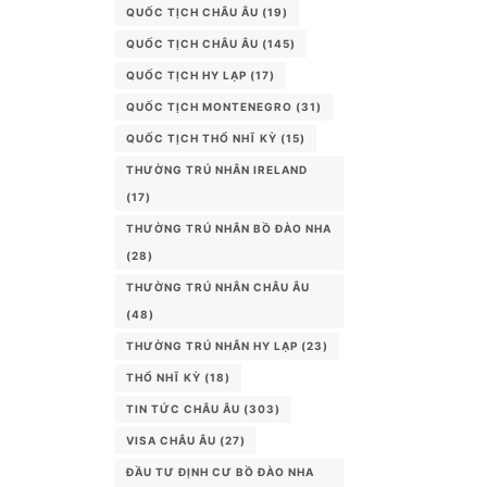
QUỐC TỊCH CHÂU ÂU
(19)
QUỐC TỊCH CHÂU ÂU
(145)
QUỐC TỊCH HY LẠP
(17)
QUỐC TỊCH MONTENEGRO
(31)
QUỐC TỊCH THỔ NHĨ KỲ
(15)
THƯỜNG TRÚ NHÂN IRELAND
(17)
THƯỜNG TRÚ NHÂN BỒ ĐÀO NHA
(28)
THƯỜNG TRÚ NHÂN CHÂU ÂU
(48)
THƯỜNG TRÚ NHÂN HY LẠP
(23)
THỔ NHĨ KỲ
(18)
TIN TỨC CHÂU ÂU
(303)
VISA CHÂU ÂU
(27)
ĐẦU TƯ ĐỊNH CƯ BỒ ĐÀO NHA