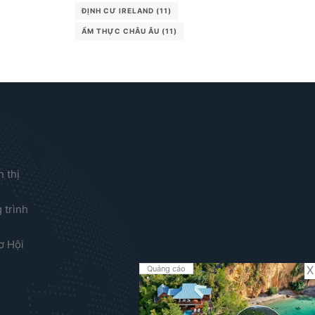
ĐỊNH CƯ IRELAND
(11)
ẨM THỰC CHÂU ÂU
(11)
 thị
?
 trình
ơ Hội
X
Quảng cáo