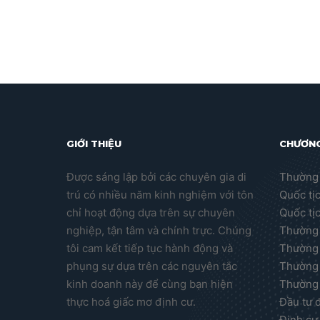
GIỚI THIỆU
CHƯƠNG
Được sáng lập bởi các chuyên gia di
Thường 
trú có nhiều năm kinh nghiệm với tôn
Quốc tị
chỉ hoạt động dựa trên sự chuyên
Quốc tị
nghiệp, tận tâm và chính trực. Chúng
Thường 
tôi cam kết tiếp tục hành động và
Thường 
phụng sự dựa trên các nguyên tắc
Thường 
kinh doanh này để cùng bạn hiện
Thường 
thực hoá giấc mơ định cư.
Đầu tư 
Định cư