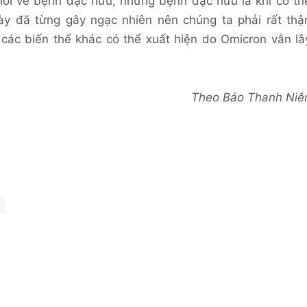
nói về bệnh đặc hữu, nhưng bệnh đặc hữu là khi có th
này đã từng gây ngạc nhiên nên chúng ta phải rất thậ
 các biến thể khác có thể xuất hiện do Omicron vẫn lâ
Theo Báo Thanh Niê