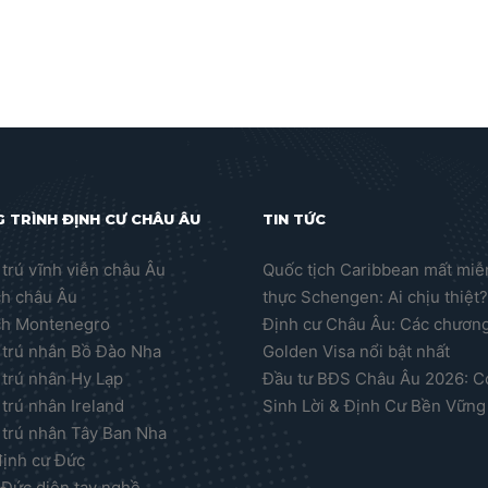
 TRÌNH ĐỊNH CƯ CHÂU ÂU
TIN TỨC
trú vĩnh viễn châu Âu
Quốc tịch Caribbean mất miễn
ch châu Âu
thực Schengen: Ai chịu thiệt
ch Montenegro
Định cư Châu Âu: Các chương
trú nhân Bồ Đào Nha
Golden Visa nổi bật nhất
trú nhân Hy Lạp
Đầu tư BĐS Châu Âu 2026: C
trú nhân Ireland
Sinh Lời & Định Cư Bền Vững
trú nhân Tây Ban Nha
định cư Đức
 Đức diện tay nghề