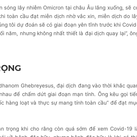
n sóng lây nhiễm Omicron tại châu Âu lắng xuống, sẽ c
khi toàn cầu đạt miễn dịch nhờ vắc xin, miễn dịch do lâ
ng tôi dự đoán sẽ có giai đoạn yên tĩnh trước khi Covid
ối năm, nhưng không nhất thiết là đại dịch quay lại”, ôn
RỌNG
hanom Ghebreyesus, đại dịch đang vào thời khắc qua
 nhau để chấm dứt giai đoạn mạn tính. Ông kêu gọi tiế
tốc hàng loạt và thực sự mang tính toàn cầu” để đạt mụ
n trọng khi cho rằng còn quá sớm để xem Covid-19 l