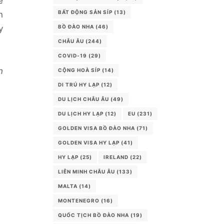
ể
BẤT ĐỘNG SẢN SÍP
(13)
n
BỒ ĐÀO NHA
(46)
y
CHÂU ÂU
(244)
COVID-19
(29)
n
CỘNG HOÀ SÍP
(14)
DI TRÚ HY LẠP
(12)
DU LỊCH CHÂU ÂU
(49)
DU LỊCH HY LẠP
(12)
EU
(231)
GOLDEN VISA BỒ ĐÀO NHA
(71)
GOLDEN VISA HY LẠP
(41)
HY LẠP
(25)
IRELAND
(22)
LIÊN MINH CHÂU ÂU
(133)
MALTA
(14)
MONTENEGRO
(16)
QUỐC TỊCH BỒ ĐÀO NHA
(19)