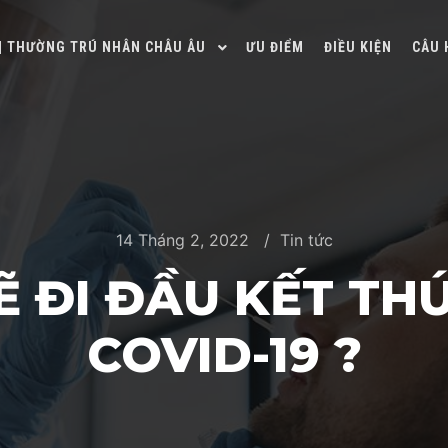
 | THƯỜNG TRÚ NHÂN CHÂU ÂU
ƯU ĐIỂM
ĐIỀU KIỆN
CÂU 
14 Tháng 2, 2022
Tin tức
Ẽ ĐI ĐẦU KẾT THÚ
COVID-19 ?