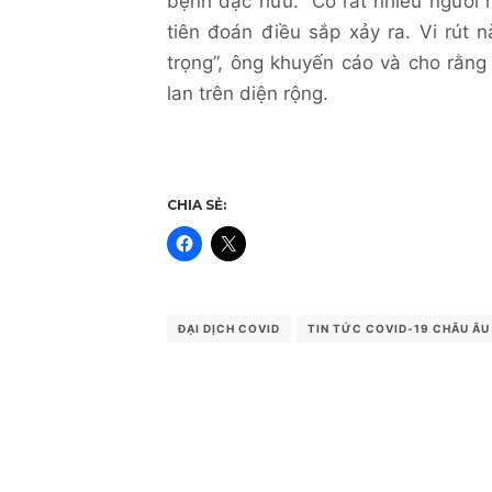
bệnh đặc hữu. “Có rất nhiều người 
tiên đoán điều sắp xảy ra. Vi rút 
trọng”, ông khuyến cáo và cho rằng
lan trên diện rộng.
CHIA SẺ:
ĐẠI DỊCH COVID
TIN TỨC COVID-19 CHÂU ÂU