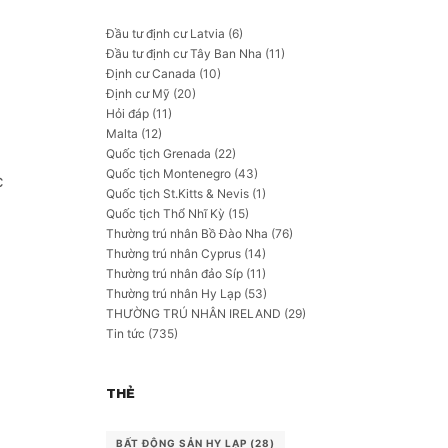
Đầu tư định cư Latvia
(6)
Đầu tư định cư Tây Ban Nha
(11)
Định cư Canada
(10)
Định cư Mỹ
(20)
Hỏi đáp
(11)
Malta
(12)
Quốc tịch Grenada
(22)
Quốc tịch Montenegro
(43)
c
Quốc tịch St.Kitts & Nevis
(1)
Quốc tịch Thổ Nhĩ Kỳ
(15)
Thường trú nhân Bồ Đào Nha
(76)
Thường trú nhân Cyprus
(14)
Thường trú nhân đảo Síp
(11)
Thường trú nhân Hy Lạp
(53)
THƯỜNG TRÚ NHÂN IRELAND
(29)
Tin tức
(735)
THẺ
BẤT ĐỘNG SẢN HY LẠP
(28)