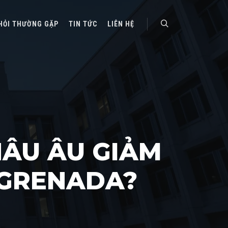
HỎI THƯỜNG GẶP
TIN TỨC
LIÊN HỆ
Search
HÂU ÂU GIẢM
 GRENADA?