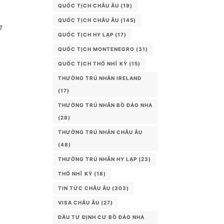
QUỐC TỊCH CHÂU ÂU
(19)
QUỐC TỊCH CHÂU ÂU
(145)
ơ
QUỐC TỊCH HY LẠP
(17)
QUỐC TỊCH MONTENEGRO
(31)
QUỐC TỊCH THỔ NHĨ KỲ
(15)
THƯỜNG TRÚ NHÂN IRELAND
(17)
THƯỜNG TRÚ NHÂN BỒ ĐÀO NHA
(28)
THƯỜNG TRÚ NHÂN CHÂU ÂU
(48)
THƯỜNG TRÚ NHÂN HY LẠP
(23)
THỔ NHĨ KỲ
(18)
TIN TỨC CHÂU ÂU
(303)
VISA CHÂU ÂU
(27)
ĐẦU TƯ ĐỊNH CƯ BỒ ĐÀO NHA