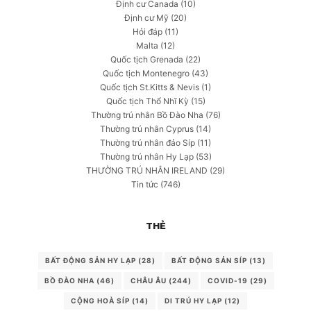
Định cư Canada
(10)
Định cư Mỹ
(20)
Hỏi đáp
(11)
Malta
(12)
Quốc tịch Grenada
(22)
Quốc tịch Montenegro
(43)
Quốc tịch St.Kitts & Nevis
(1)
Quốc tịch Thổ Nhĩ Kỳ
(15)
Thường trú nhân Bồ Đào Nha
(76)
Thường trú nhân Cyprus
(14)
Thường trú nhân đảo Síp
(11)
Thường trú nhân Hy Lạp
(53)
THƯỜNG TRÚ NHÂN IRELAND
(29)
Tin tức
(746)
THẺ
BẤT ĐỘNG SẢN HY LẠP
(28)
BẤT ĐỘNG SẢN SÍP
(13)
BỒ ĐÀO NHA
(46)
CHÂU ÂU
(244)
COVID-19
(29)
CỘNG HOÀ SÍP
(14)
DI TRÚ HY LẠP
(12)