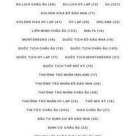
DU LỊCH CHÂU ÂU
(49)
DU LỊCH HY LẠP
(12)
EU
(231)
GOLDEN VISA BỒ ĐÀO NHA
(71)
GOLDEN VISA HY LẠP
(41)
HY LẠP
(25)
IRELAND
(22)
LIÊN MINH CHÂU ÂU
(133)
MALTA
(14)
MONTENEGRO
(16)
QUỐC TỊCH BỒ ĐÀO NHA
(19)
QUỐC TỊCH CHÂU ÂU
(19)
QUỐC TỊCH CHÂU ÂU
(145)
QUỐC TỊCH HY LẠP
(17)
QUỐC TỊCH MONTENEGRO
(31)
QUỐC TỊCH THỔ NHĨ KỲ
(15)
THƯỜNG TRÚ NHÂN IRELAND
(17)
THƯỜNG TRÚ NHÂN BỒ ĐÀO NHA
(28)
THƯỜNG TRÚ NHÂN CHÂU ÂU
(48)
THƯỜNG TRÚ NHÂN HY LẠP
(23)
THỔ NHĨ KỲ
(18)
TIN TỨC CHÂU ÂU
(303)
VISA CHÂU ÂU
(27)
ĐẦU TƯ ĐỊNH CƯ BỒ ĐÀO NHA
(20)
ĐỊNH CƯ CHÂU ÂU
(22)