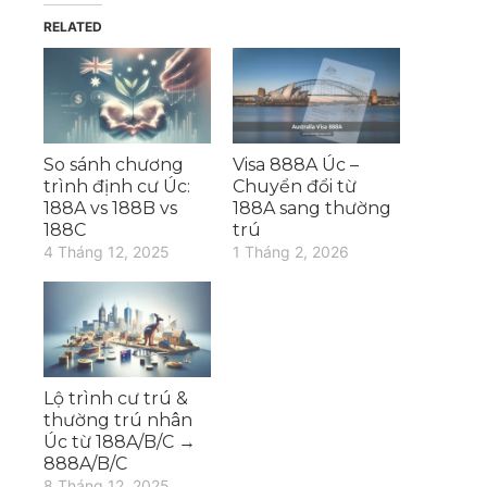
RELATED
So sánh chương
Visa 888A Úc –
trình định cư Úc:
Chuyển đổi từ
188A vs 188B vs
188A sang thường
188C
trú
4 Tháng 12, 2025
1 Tháng 2, 2026
Lộ trình cư trú &
thường trú nhân
Úc từ 188A/B/C →
888A/B/C
8 Tháng 12, 2025