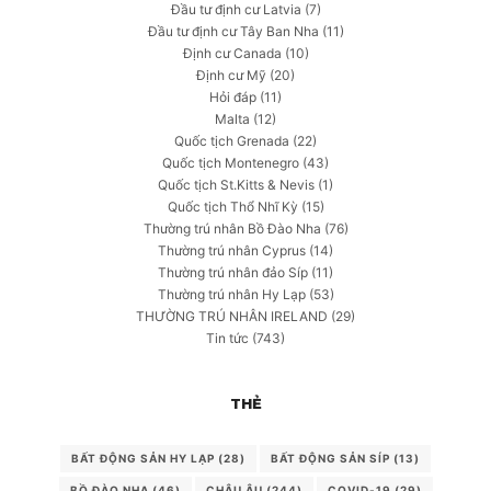
Đầu tư định cư Latvia
(7)
Đầu tư định cư Tây Ban Nha
(11)
Định cư Canada
(10)
Định cư Mỹ
(20)
Hỏi đáp
(11)
Malta
(12)
Quốc tịch Grenada
(22)
Quốc tịch Montenegro
(43)
Quốc tịch St.Kitts & Nevis
(1)
Quốc tịch Thổ Nhĩ Kỳ
(15)
Thường trú nhân Bồ Đào Nha
(76)
Thường trú nhân Cyprus
(14)
Thường trú nhân đảo Síp
(11)
Thường trú nhân Hy Lạp
(53)
THƯỜNG TRÚ NHÂN IRELAND
(29)
Tin tức
(743)
THẺ
BẤT ĐỘNG SẢN HY LẠP
(28)
BẤT ĐỘNG SẢN SÍP
(13)
BỒ ĐÀO NHA
(46)
CHÂU ÂU
(244)
COVID-19
(29)