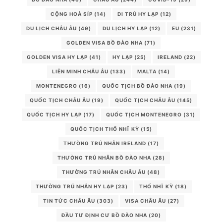
CỘNG HOÀ SÍP
(14)
DI TRÚ HY LẠP
(12)
DU LỊCH CHÂU ÂU
(49)
DU LỊCH HY LẠP
(12)
EU
(231)
GOLDEN VISA BỒ ĐÀO NHA
(71)
GOLDEN VISA HY LẠP
(41)
HY LẠP
(25)
IRELAND
(22)
LIÊN MINH CHÂU ÂU
(133)
MALTA
(14)
MONTENEGRO
(16)
QUỐC TỊCH BỒ ĐÀO NHA
(19)
QUỐC TỊCH CHÂU ÂU
(19)
QUỐC TỊCH CHÂU ÂU
(145)
QUỐC TỊCH HY LẠP
(17)
QUỐC TỊCH MONTENEGRO
(31)
QUỐC TỊCH THỔ NHĨ KỲ
(15)
THƯỜNG TRÚ NHÂN IRELAND
(17)
THƯỜNG TRÚ NHÂN BỒ ĐÀO NHA
(28)
THƯỜNG TRÚ NHÂN CHÂU ÂU
(48)
THƯỜNG TRÚ NHÂN HY LẠP
(23)
THỔ NHĨ KỲ
(18)
TIN TỨC CHÂU ÂU
(303)
VISA CHÂU ÂU
(27)
ĐẦU TƯ ĐỊNH CƯ BỒ ĐÀO NHA
(20)