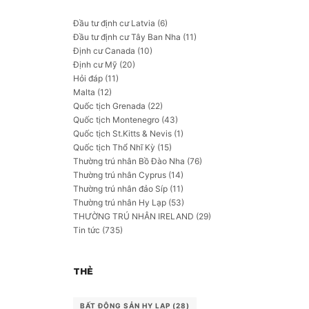
Đầu tư định cư Latvia
(6)
Đầu tư định cư Tây Ban Nha
(11)
Định cư Canada
(10)
Định cư Mỹ
(20)
Hỏi đáp
(11)
Malta
(12)
Quốc tịch Grenada
(22)
Quốc tịch Montenegro
(43)
Quốc tịch St.Kitts & Nevis
(1)
Quốc tịch Thổ Nhĩ Kỳ
(15)
Thường trú nhân Bồ Đào Nha
(76)
Thường trú nhân Cyprus
(14)
Thường trú nhân đảo Síp
(11)
Thường trú nhân Hy Lạp
(53)
THƯỜNG TRÚ NHÂN IRELAND
(29)
Tin tức
(735)
THẺ
BẤT ĐỘNG SẢN HY LẠP
(28)