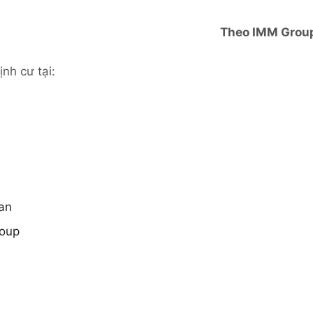
Theo IMM Grou
nh cư tại:
an
roup