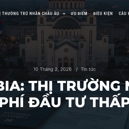
 | THƯỜNG TRÚ NHÂN CHÂU ÂU
ƯU ĐIỂM
ĐIỀU KIỆN
CÂU 
10 Tháng 2, 2026
Tin tức
IA: THỊ TRƯỜNG 
PHÍ ĐẦU TƯ THẤ