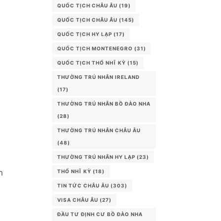
QUỐC TỊCH CHÂU ÂU
(19)
QUỐC TỊCH CHÂU ÂU
(145)
QUỐC TỊCH HY LẠP
(17)
QUỐC TỊCH MONTENEGRO
(31)
QUỐC TỊCH THỔ NHĨ KỲ
(15)
THƯỜNG TRÚ NHÂN IRELAND
(17)
THƯỜNG TRÚ NHÂN BỒ ĐÀO NHA
(28)
THƯỜNG TRÚ NHÂN CHÂU ÂU
(48)
THƯỜNG TRÚ NHÂN HY LẠP
(23)
n
THỔ NHĨ KỲ
(18)
TIN TỨC CHÂU ÂU
(303)
VISA CHÂU ÂU
(27)
ĐẦU TƯ ĐỊNH CƯ BỒ ĐÀO NHA