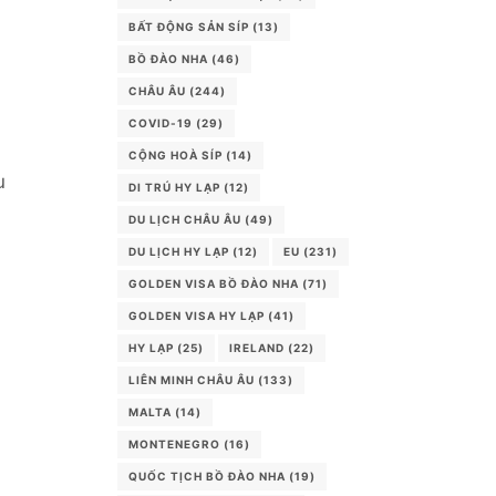
BẤT ĐỘNG SẢN SÍP
(13)
BỒ ĐÀO NHA
(46)
CHÂU ÂU
(244)
COVID-19
(29)
CỘNG HOÀ SÍP
(14)
u
DI TRÚ HY LẠP
(12)
DU LỊCH CHÂU ÂU
(49)
DU LỊCH HY LẠP
(12)
EU
(231)
GOLDEN VISA BỒ ĐÀO NHA
(71)
GOLDEN VISA HY LẠP
(41)
HY LẠP
(25)
IRELAND
(22)
LIÊN MINH CHÂU ÂU
(133)
MALTA
(14)
MONTENEGRO
(16)
QUỐC TỊCH BỒ ĐÀO NHA
(19)