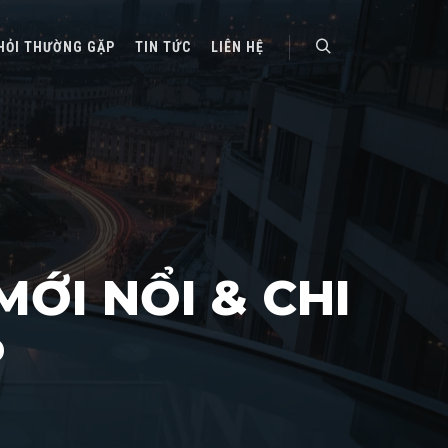
HỎI THƯỜNG GẶP
TIN TỨC
LIÊN HỆ
Search
MỚI NỔI & CHI
P