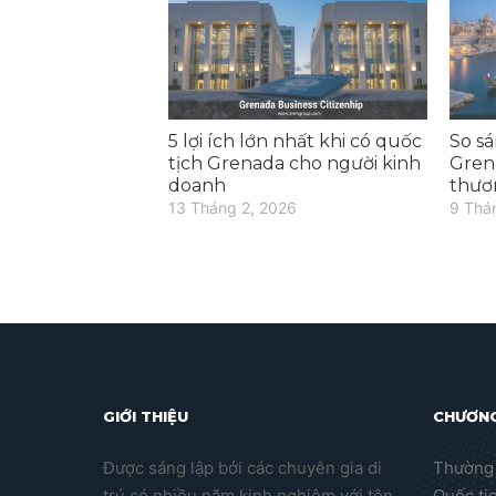
5 lợi ích lớn nhất khi có quốc
So sá
tịch Grenada cho người kinh
Gren
doanh
thươ
13 Tháng 2, 2026
9 Thá
GIỚI THIỆU
CHƯƠNG
Được sáng lập bởi các chuyên gia di
Thường 
trú có nhiều năm kinh nghiệm với tôn
Quốc tị