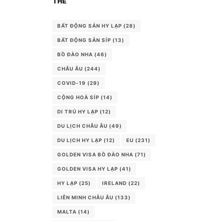
THẺ
BẤT ĐỘNG SẢN HY LẠP
(28)
BẤT ĐỘNG SẢN SÍP
(13)
BỒ ĐÀO NHA
(46)
CHÂU ÂU
(244)
COVID-19
(29)
CỘNG HOÀ SÍP
(14)
DI TRÚ HY LẠP
(12)
DU LỊCH CHÂU ÂU
(49)
DU LỊCH HY LẠP
(12)
EU
(231)
GOLDEN VISA BỒ ĐÀO NHA
(71)
GOLDEN VISA HY LẠP
(41)
HY LẠP
(25)
IRELAND
(22)
LIÊN MINH CHÂU ÂU
(133)
MALTA
(14)