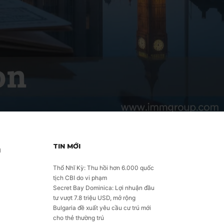
TIN MỚI
h
Thổ Nhĩ Kỳ: Thu hồi hơn 6.000 quốc
tịch CBI do vi phạm
Secret Bay Dominica: Lợi nhuận đầu
tư vượt 7.8 triệu USD, mở rộng
Bulgaria đề xuất yêu cầu cư trú mới
cho thẻ thường trú