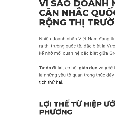
VÌ SAO DOANH 
CÂN NHẮC QUỐ
RỘNG THỊ TRƯ
Nhiều doanh nhân Việt Nam đang tìm
ra thị trường quốc tế, đặc biệt là V
kể nhờ mối quan hệ đặc biệt giữa G
Tự do đi lại
, cơ hội
giáo dục
và
y tế
t
là những yếu tố quan trọng thúc đẩy
tịch thứ hai
.
LỢI THẾ TỪ HIỆP 
PHƯƠNG