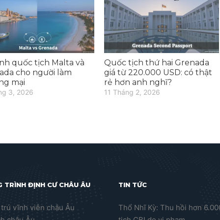
nh quốc tịch Malta và
Quốc tịch thứ hai Grenada
ada cho người làm
giá từ 220.000 USD: có thật
ng mại
rẻ hơn anh nghĩ?
ng 3, 2026
11 Tháng 2, 2026
 TRÌNH ĐỊNH CƯ CHÂU ÂU
TIN TỨC
trú vĩnh viễn châu Âu
Thổ Nhĩ Kỳ: Thu hồi hơn 6.0
ch châu Âu
tịch CBI do vi phạm