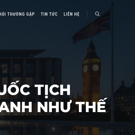
HỎI THƯỜNG GẶP
TIN TỨC
LIÊN HỆ
Search
UỐC TỊCH
ANH NHƯ THẾ