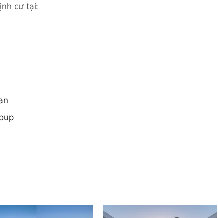
nh cư tại:
an
roup