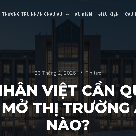
 | THƯỜNG TRÚ NHÂN CHÂU ÂU
ƯU ĐIỂM
ĐIỀU KIỆN
CÂU 
23 Tháng 2, 2026
Tin tức
HÂN VIỆT CẦN Q
 MỞ THỊ TRƯỜNG 
NÀO?