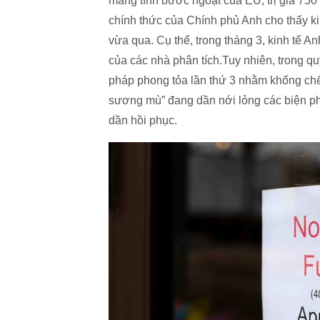
mang tính bước ngoặt của EU, trị giá 750 
chính thức của Chính phủ Anh cho thấy ki
vừa qua. Cụ thể, trong tháng 3, kinh tế 
của các nhà phân tích.Tuy nhiên, trong q
pháp phong tỏa lần thứ 3 nhằm khống chế
sương mù” đang dần nới lỏng các biện ph
dần hồi phục.