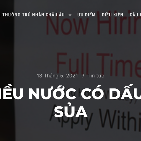
 | THƯỜNG TRÚ NHÂN CHÂU ÂU
ƯU ĐIỂM
ĐIỀU KIỆN
CÂU 
13 Tháng 5, 2021
Tin tức
IỀU NƯỚC CÓ DẤ
SỦA