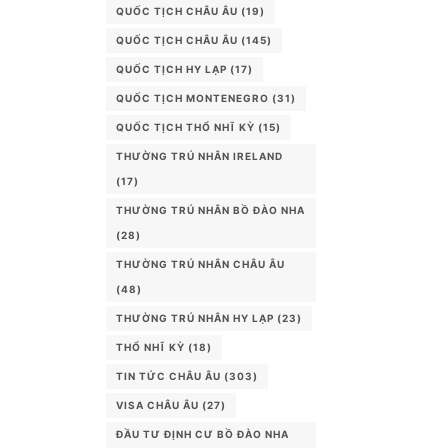
QUỐC TỊCH CHÂU ÂU
(19)
QUỐC TỊCH CHÂU ÂU
(145)
QUỐC TỊCH HY LẠP
(17)
QUỐC TỊCH MONTENEGRO
(31)
QUỐC TỊCH THỔ NHĨ KỲ
(15)
THƯỜNG TRÚ NHÂN IRELAND
(17)
THƯỜNG TRÚ NHÂN BỒ ĐÀO NHA
(28)
THƯỜNG TRÚ NHÂN CHÂU ÂU
(48)
THƯỜNG TRÚ NHÂN HY LẠP
(23)
THỔ NHĨ KỲ
(18)
TIN TỨC CHÂU ÂU
(303)
VISA CHÂU ÂU
(27)
ĐẦU TƯ ĐỊNH CƯ BỒ ĐÀO NHA