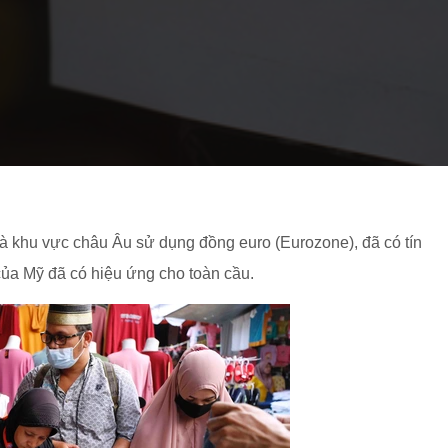
và khu vực châu Âu sử dụng đồng euro (Eurozone), đã có tín
 của Mỹ đã có hiệu ứng cho toàn cầu.