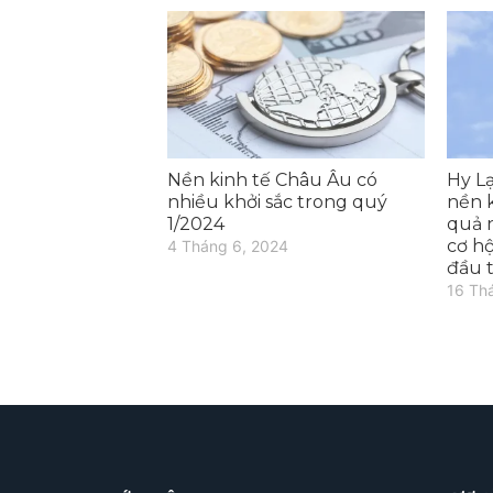
Nền kinh tế Châu Âu có
Hy L
nhiều khởi sắc trong quý
nền 
1/2024
quả 
cơ hộ
4 Tháng 6, 2024
đầu 
16 Th