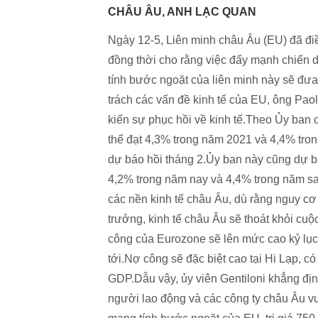
CHÂU ÂU, ANH LẠC QUAN
Ngày 12-5, Liên minh châu Âu (EU) đã đ
đồng thời cho rằng việc đẩy mạnh chiến 
tính bước ngoặt của liên minh này sẽ đưa 
trách các vấn đề kinh tế của EU, ông Pao
kiến sự phục hồi về kinh tế.Theo Ủy ban 
thể đạt 4,3% trong năm 2021 và 4,4% tro
dự báo hồi tháng 2.Ủy ban này cũng dự b
4,2% trong năm nay và 4,4% trong năm sa
các nền kinh tế châu Âu, dù rằng nguy cơ
trưởng, kinh tế châu Âu sẽ thoát khỏi cu
công của Eurozone sẽ lên mức cao kỷ lụ
tới.Nợ công sẽ đặc biệt cao tại Hi Lạp,
GDP.Dẫu vậy, ủy viên Gentiloni khẳng định 
người lao động và các công ty châu Âu v