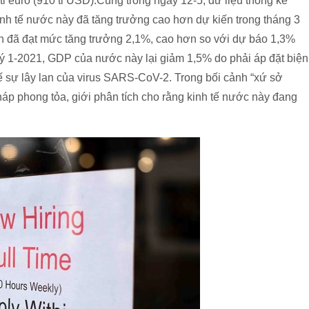
tỉ euro (910 tỉ USD).Cũng trong ngày 12-5, dữ liệu thống kê
nh tế nước này đã tăng trưởng cao hơn dự kiến trong tháng 3
Anh đã đạt mức tăng trưởng 2,1%, cao hơn so với dự báo 1,3%
uý 1-2021, GDP của nước này lại giảm 1,5% do phải áp đặt biện
 sự lây lan của virus SARS-CoV-2. Trong bối cảnh “xứ sở
áp phong tỏa, giới phân tích cho rằng kinh tế nước này đang