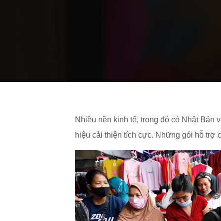
Nhiều nền kinh tế, trong đó có Nhật Bản 
hiệu cải thiện tích cực. Những gói hỗ trợ