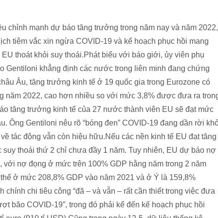
iều chỉnh mạnh dự báo tăng trưởng trong năm nay và năm 2022,
dịch tiêm vắc xin ngừa COVID-19 và kế hoạch phục hồi mang
EU thoát khỏi suy thoái.Phát biểu với báo giới, ủy viên phụ
lo Gentiloni khẳng định các nước trong liên minh đang chứng
châu Âu, tăng trưởng kinh tế ở 19 quốc gia trong Eurozone có
ng năm 2022, cao hơn nhiều so với mức 3,8% được đưa ra tron
áo tăng trưởng kinh tế của 27 nước thành viên EU sẽ đạt mức
u. Ông Gentiloni nêu rõ “bóng đen” COVID-19 đang dần rời khỏ
 về tác động vẫn còn hiệu hữu.Nếu các nền kinh tế EU đạt tăng
ộc suy thoái thứ 2 chỉ chưa đầy 1 năm. Tuy nhiên, EU dự báo nợ
c, với nợ đọng ở mức trên 100% GDP hằng năm trong 2 năm
 có thể ở mức 208,8% GDP vào năm 2021 và ở Ý là 159,8%
chính chi tiêu công “đã – và vẫn – rất cần thiết trong việc đưa
ượt bão COVID-19”, trong đó phải kể đến kế hoạch phục hồi