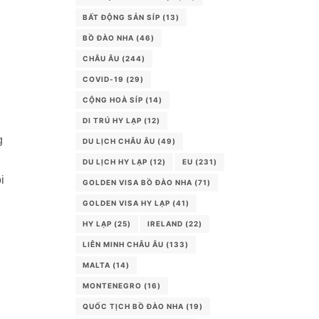
BẤT ĐỘNG SẢN SÍP
(13)
BỒ ĐÀO NHA
(46)
CHÂU ÂU
(244)
COVID-19
(29)
CỘNG HOÀ SÍP
(14)
DI TRÚ HY LẠP
(12)
g
DU LỊCH CHÂU ÂU
(49)
DU LỊCH HY LẠP
(12)
EU
(231)
i
GOLDEN VISA BỒ ĐÀO NHA
(71)
GOLDEN VISA HY LẠP
(41)
HY LẠP
(25)
IRELAND
(22)
LIÊN MINH CHÂU ÂU
(133)
MALTA
(14)
MONTENEGRO
(16)
QUỐC TỊCH BỒ ĐÀO NHA
(19)