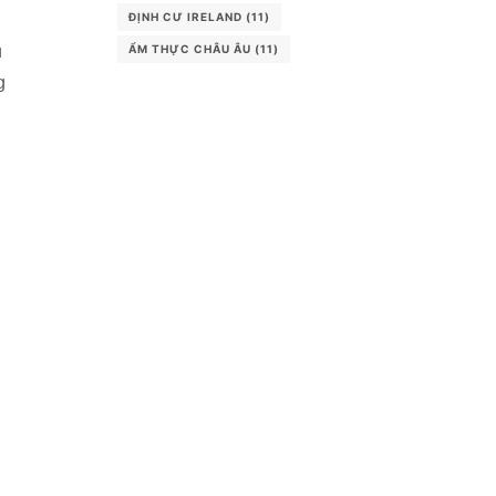
ĐỊNH CƯ IRELAND
(11)
ẨM THỰC CHÂU ÂU
(11)
u
g