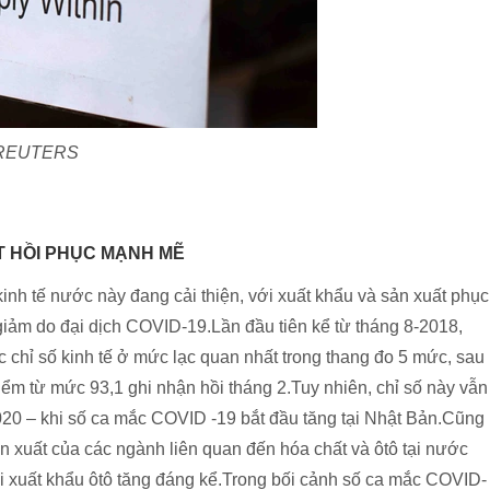
h: REUTERS
T HỒI PHỤC MẠNH MẼ
inh tế nước này đang cải thiện, với xuất khẩu và sản xuất phục
 giảm do đại dịch COVID-19.Lần đầu tiên kể từ tháng 8-2018,
chỉ số kinh tế ở mức lạc quan nhất trong thang đo 5 mức, sau
điểm từ mức 93,1 ghi nhận hồi tháng 2.Tuy nhiên, chỉ số này vẫn
20 – khi số ca mắc COVID -19 bắt đầu tăng tại Nhật Bản.Cũng
 xuất của các ngành liên quan đến hóa chất và ôtô tại nước
ới xuất khẩu ôtô tăng đáng kể.Trong bối cảnh số ca mắc COVID-