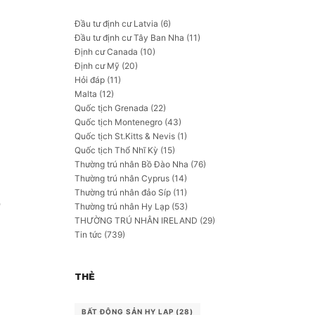
Đầu tư định cư Latvia
(6)
Đầu tư định cư Tây Ban Nha
(11)
Định cư Canada
(10)
Định cư Mỹ
(20)
Hỏi đáp
(11)
Malta
(12)
Quốc tịch Grenada
(22)
Quốc tịch Montenegro
(43)
Quốc tịch St.Kitts & Nevis
(1)
Quốc tịch Thổ Nhĩ Kỳ
(15)
Thường trú nhân Bồ Đào Nha
(76)
Thường trú nhân Cyprus
(14)
Thường trú nhân đảo Síp
(11)
ỗ
Thường trú nhân Hy Lạp
(53)
THƯỜNG TRÚ NHÂN IRELAND
(29)
Tin tức
(739)
THẺ
BẤT ĐỘNG SẢN HY LẠP
(28)