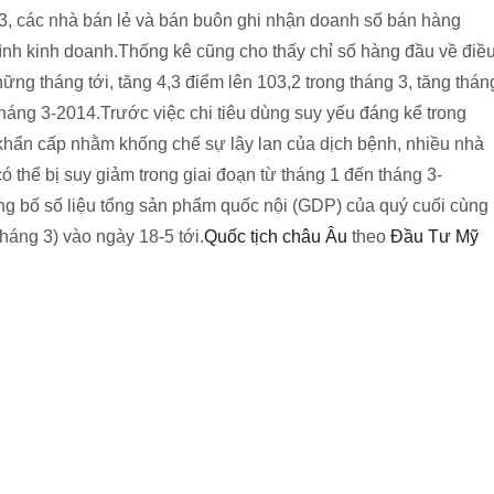
 3, các nhà bán lẻ và bán buôn ghi nhận doanh số bán hàng
hình kinh doanh.Thống kê cũng cho thấy chỉ số hàng đầu về điề
hững tháng tới, tăng 4,3 điểm lên 103,2 trong tháng 3, tăng thán
 tháng 3-2014.Trước việc chi tiêu dùng suy yếu đáng kể trong
g khẩn cấp nhằm khống chế sự lây lan của dịch bệnh, nhiều nhà
ó thể bị suy giảm trong giai đoạn từ tháng 1 đến tháng 3-
g bố số liệu tổng sản phẩm quốc nội (GDP) của quý cuối cùng
tháng 3) vào ngày 18-5 tới.
Quốc tịch châu Âu
theo
Đầu Tư Mỹ