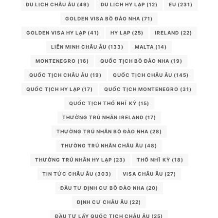
DU LỊCH CHÂU ÂU
(49)
DU LỊCH HY LẠP
(12)
EU
(231)
GOLDEN VISA BỒ ĐÀO NHA
(71)
GOLDEN VISA HY LẠP
(41)
HY LẠP
(25)
IRELAND
(22)
LIÊN MINH CHÂU ÂU
(133)
MALTA
(14)
MONTENEGRO
(16)
QUỐC TỊCH BỒ ĐÀO NHA
(19)
QUỐC TỊCH CHÂU ÂU
(19)
QUỐC TỊCH CHÂU ÂU
(145)
QUỐC TỊCH HY LẠP
(17)
QUỐC TỊCH MONTENEGRO
(31)
QUỐC TỊCH THỔ NHĨ KỲ
(15)
THƯỜNG TRÚ NHÂN IRELAND
(17)
THƯỜNG TRÚ NHÂN BỒ ĐÀO NHA
(28)
THƯỜNG TRÚ NHÂN CHÂU ÂU
(48)
THƯỜNG TRÚ NHÂN HY LẠP
(23)
THỔ NHĨ KỲ
(18)
TIN TỨC CHÂU ÂU
(303)
VISA CHÂU ÂU
(27)
ĐẦU TƯ ĐỊNH CƯ BỒ ĐÀO NHA
(20)
ĐỊNH CƯ CHÂU ÂU
(22)
ĐẦU TƯ LẤY QUỐC TỊCH CHÂU ÂU
(25)