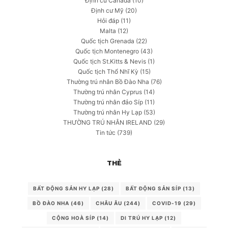
Định cư Canada
(10)
Định cư Mỹ
(20)
Hỏi đáp
(11)
Malta
(12)
Quốc tịch Grenada
(22)
Quốc tịch Montenegro
(43)
Quốc tịch St.Kitts & Nevis
(1)
Quốc tịch Thổ Nhĩ Kỳ
(15)
Thường trú nhân Bồ Đào Nha
(76)
Thường trú nhân Cyprus
(14)
Thường trú nhân đảo Síp
(11)
Thường trú nhân Hy Lạp
(53)
THƯỜNG TRÚ NHÂN IRELAND
(29)
Tin tức
(739)
THẺ
BẤT ĐỘNG SẢN HY LẠP
(28)
BẤT ĐỘNG SẢN SÍP
(13)
BỒ ĐÀO NHA
(46)
CHÂU ÂU
(244)
COVID-19
(29)
CỘNG HOÀ SÍP
(14)
DI TRÚ HY LẠP
(12)