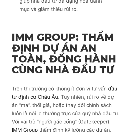
giúp nhà đầu tư đa dạng hóa danh
mục và giảm thiểu rủi ro.
IMM GROUP: THẨM
ĐỊNH DỰ ÁN AN
TOÀN, ĐỒNG HÀNH
CÙNG NHÀ ĐẦU TƯ
Trên thị trường có không ít đơn vị tư vấn
đầu
tư định cư Châu Âu
. Tuy nhiên, rủi ro về dự
án “ma”, thổi giá, hoặc thay đổi chính sách
luôn là nỗi lo thường trực của quý nhà đầu tư.
Với vai trò “người gác cổng” (Gatekeeper),
IMM Group
thẩm định kỹ lưỡng các dự án,