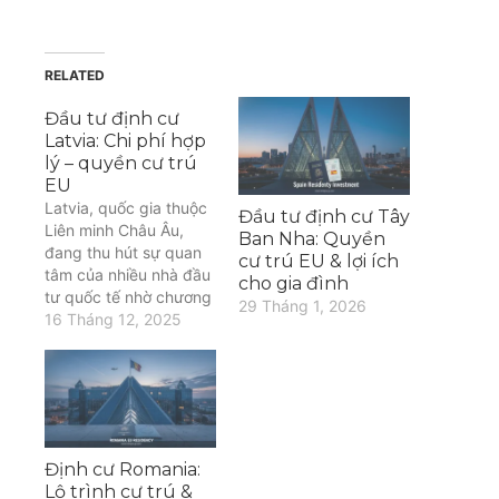
RELATED
Đầu tư định cư
Latvia: Chi phí hợp
lý – quyền cư trú
EU
Latvia, quốc gia thuộc
Đầu tư định cư Tây
Liên minh Châu Âu,
Ban Nha: Quyền
đang thu hút sự quan
cư trú EU & lợi ích
tâm của nhiều nhà đầu
cho gia đình
tư quốc tế nhờ chương
29 Tháng 1, 2026
trình đầu tư định cư
16 Tháng 12, 2025
lalvia với chi phí hợp lý
và cơ hội nhận quyền
cư trú EU. Bài viết này
sẽ cung cấp thông
tin…
Định cư Romania:
Lộ trình cư trú &