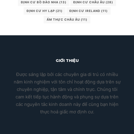
ĐỊNH CƯ BỒ ĐÀO NHA
(13)
ĐỊNH CƯ CHÂU ÂU
(28)
ĐỊNH CƯ HY LẠP
(21)
ĐỊNH CƯ IRELAND
(11)
ẨM THỰC CHÂU ÂU
(11)
GIỚI THIỆU
Được sáng lập bởi các chuyên gia di trú có nhiều
năm kinh nghiệm với tôn chỉ hoạt động dựa trên sự
chuyên nghiệp, tận tâm và chính trực. Chúng tôi
cam kết tiếp tục hành động và phụng sự dựa trên
các nguyên tắc kinh doanh này để cùng bạn hiện
thực hoá giấc mơ định cư.