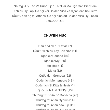
Những Quy Tắc Về Quốc Tịch Thứ Hai Mà Bạn Cần Biết Sớm
Định cư Hy Lạp: Cơ hội với Golden Visa và dự án căn hộ Sierra
Đầu tư căn hộ tại Athens: Cơ hội định cư Golden Visa Hy Lạp từ
250.000 EUR
CHUYÊN MỤC
Đầu tư định cư Latvia
(7)
Đầu tư định cư Tây Ban Nha
(11)
Định cư Canada
(10)
Định cư Mỹ
(20)
Hỏi đáp
(11)
Malta
(12)
Quốc tịch Grenada
(22)
Quốc tịch Montenegro
(43)
Quốc tịch St.Kitts & Nevis
(1)
Quốc tịch Thổ Nhĩ Kỳ
(15)
Thường trú nhân Bồ Đào Nha
(76)
Thường trú nhân Cyprus
(14)
Thường trú nhân đảo Síp
(11)
Thường trú nhân Hy Lạp
(53)