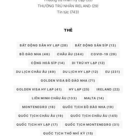
THƯỜNG TRÚ NHÂN IRELAND
(29)
Tin tức
(743)
THẺ
BẤT ĐỘNG SẢN HY LẠP
(28)
BẤT ĐỘNG SẢN SÍP
(13)
BỒ ĐÀO NHA
(46)
CHÂU ÂU
(244)
COVID-19
(29)
CỘNG HOÀ SÍP
(14)
DI TRÚ HY LẠP
(12)
DU LỊCH CHÂU ÂU
(49)
DU LỊCH HY LẠP
(12)
EU
(231)
GOLDEN VISA BỒ ĐÀO NHA
(71)
GOLDEN VISA HY LẠP
(41)
HY LẠP
(25)
IRELAND
(22)
LIÊN MINH CHÂU ÂU
(133)
MALTA
(14)
MONTENEGRO
(16)
QUỐC TỊCH BỒ ĐÀO NHA
(19)
QUỐC TỊCH CHÂU ÂU
(19)
QUỐC TỊCH CHÂU ÂU
(145)
QUỐC TỊCH HY LẠP
(17)
QUỐC TỊCH MONTENEGRO
(31)
QUỐC TỊCH THỔ NHĨ KỲ
(15)