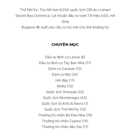
Thổ Nhĩ Kỳ: Thu hồi hơn 6.000 quốc tịch CBI do vi phạm
Secret Bay Dominica: Lợi nhuận đầu tư vượt 7.8 triệu USD, mở
rộng
Bulgaria đề xuất yêu cầu cư trú mới cho thẻ thường trú
CHUYÊN MỤC
Đầu tư định cư Latvia
(6)
Đầu tư định cư Tây Ban Nha
(11)
Định cư Canada
(10)
Định cư Mỹ
(20)
Hỏi đáp
(11)
Malta
(12)
Quốc tịch Grenada
(22)
Quốc tịch Montenegro
(43)
Quốc tịch St.Kitts & Nevis
(1)
Quốc tịch Thổ Nhĩ Kỳ
(15)
Thường trú nhân Bồ Đào Nha
(76)
Thường trú nhân Cyprus
(14)
Thường trú nhân đảo Síp
(11)