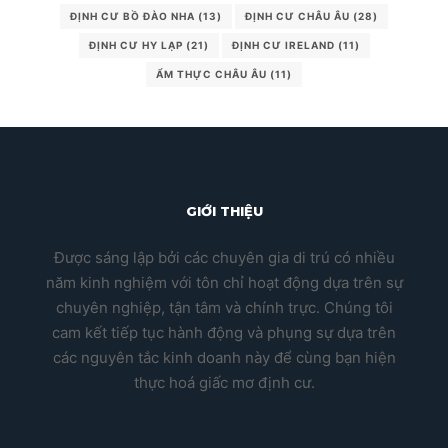
ĐỊNH CƯ BỒ ĐÀO NHA
(13)
ĐỊNH CƯ CHÂU ÂU
(28)
ĐỊNH CƯ HY LẠP
(21)
ĐỊNH CƯ IRELAND
(11)
ẨM THỰC CHÂU ÂU
(11)
GIỚI THIỆU
Được sáng lập bởi các chuyên gia di trú có nhiều
năm kinh nghiệm với tôn chỉ hoạt động dựa trên sự
chuyên nghiệp, tận tâm và chính trực. Chúng tôi
cam kết tiếp tục hành động và phụng sự dựa trên
các nguyên tắc kinh doanh này để cùng bạn hiện
thực hoá giấc mơ định cư.