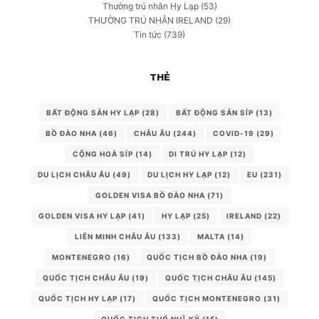
Thường trú nhân Hy Lạp
(53)
THƯỜNG TRÚ NHÂN IRELAND
(29)
Tin tức
(739)
THẺ
BẤT ĐỘNG SẢN HY LẠP
(28)
BẤT ĐỘNG SẢN SÍP
(13)
BỒ ĐÀO NHA
(46)
CHÂU ÂU
(244)
COVID-19
(29)
CỘNG HOÀ SÍP
(14)
DI TRÚ HY LẠP
(12)
DU LỊCH CHÂU ÂU
(49)
DU LỊCH HY LẠP
(12)
EU
(231)
GOLDEN VISA BỒ ĐÀO NHA
(71)
GOLDEN VISA HY LẠP
(41)
HY LẠP
(25)
IRELAND
(22)
LIÊN MINH CHÂU ÂU
(133)
MALTA
(14)
MONTENEGRO
(16)
QUỐC TỊCH BỒ ĐÀO NHA
(19)
QUỐC TỊCH CHÂU ÂU
(19)
QUỐC TỊCH CHÂU ÂU
(145)
QUỐC TỊCH HY LẠP
(17)
QUỐC TỊCH MONTENEGRO
(31)
QUỐC TỊCH THỔ NHĨ KỲ
(15)