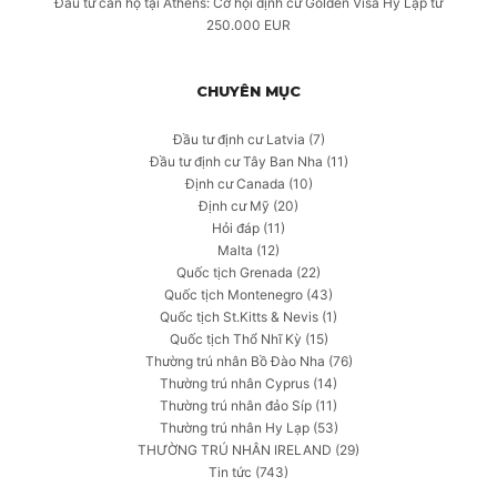
Đầu tư căn hộ tại Athens: Cơ hội định cư Golden Visa Hy Lạp từ
250.000 EUR
CHUYÊN MỤC
Đầu tư định cư Latvia
(7)
Đầu tư định cư Tây Ban Nha
(11)
Định cư Canada
(10)
Định cư Mỹ
(20)
Hỏi đáp
(11)
Malta
(12)
Quốc tịch Grenada
(22)
Quốc tịch Montenegro
(43)
Quốc tịch St.Kitts & Nevis
(1)
Quốc tịch Thổ Nhĩ Kỳ
(15)
Thường trú nhân Bồ Đào Nha
(76)
Thường trú nhân Cyprus
(14)
Thường trú nhân đảo Síp
(11)
Thường trú nhân Hy Lạp
(53)
THƯỜNG TRÚ NHÂN IRELAND
(29)
Tin tức
(743)