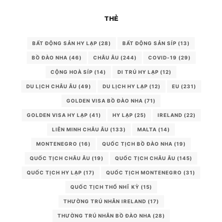
THẺ
BẤT ĐỘNG SẢN HY LẠP
(28)
BẤT ĐỘNG SẢN SÍP
(13)
BỒ ĐÀO NHA
(46)
CHÂU ÂU
(244)
COVID-19
(29)
CỘNG HOÀ SÍP
(14)
DI TRÚ HY LẠP
(12)
DU LỊCH CHÂU ÂU
(49)
DU LỊCH HY LẠP
(12)
EU
(231)
GOLDEN VISA BỒ ĐÀO NHA
(71)
GOLDEN VISA HY LẠP
(41)
HY LẠP
(25)
IRELAND
(22)
LIÊN MINH CHÂU ÂU
(133)
MALTA
(14)
MONTENEGRO
(16)
QUỐC TỊCH BỒ ĐÀO NHA
(19)
QUỐC TỊCH CHÂU ÂU
(19)
QUỐC TỊCH CHÂU ÂU
(145)
QUỐC TỊCH HY LẠP
(17)
QUỐC TỊCH MONTENEGRO
(31)
QUỐC TỊCH THỔ NHĨ KỲ
(15)
THƯỜNG TRÚ NHÂN IRELAND
(17)
THƯỜNG TRÚ NHÂN BỒ ĐÀO NHA
(28)