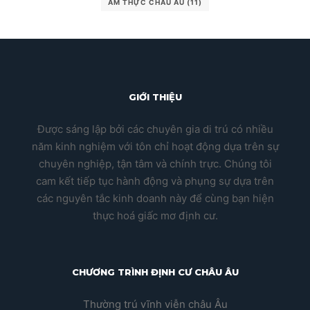
ẨM THỰC CHÂU ÂU
(11)
GIỚI THIỆU
Được sáng lập bởi các chuyên gia di trú có nhiều
năm kinh nghiệm với tôn chỉ hoạt động dựa trên sự
chuyên nghiệp, tận tâm và chính trực. Chúng tôi
cam kết tiếp tục hành động và phụng sự dựa trên
các nguyên tắc kinh doanh này để cùng bạn hiện
thực hoá giấc mơ định cư.
CHƯƠNG TRÌNH ĐỊNH CƯ CHÂU ÂU
Thường trú vĩnh viễn châu Âu