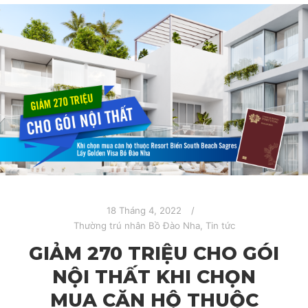
18 Tháng 4, 2022
Thường trú nhân Bồ Đào Nha
,
Tin tức
GIẢM 270 TRIỆU CHO GÓI
NỘI THẤT KHI CHỌN
MUA CĂN HỘ THUỘC