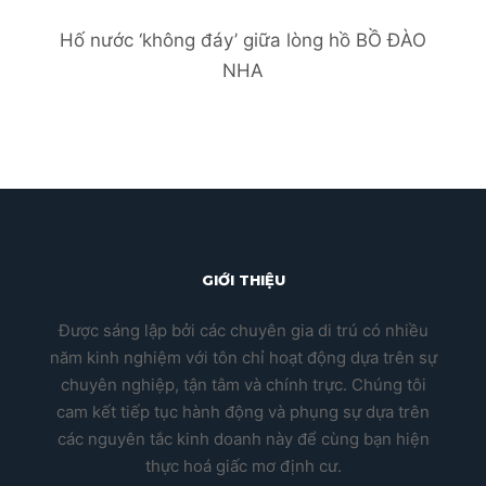
Hố nước ‘không đáy’ giữa lòng hồ BỒ ĐÀO
NHA
GIỚI THIỆU
Được sáng lập bởi các chuyên gia di trú có nhiều
năm kinh nghiệm với tôn chỉ hoạt động dựa trên sự
chuyên nghiệp, tận tâm và chính trực. Chúng tôi
cam kết tiếp tục hành động và phụng sự dựa trên
các nguyên tắc kinh doanh này để cùng bạn hiện
thực hoá giấc mơ định cư.