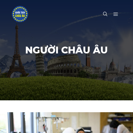
Main m
Search
NGƯỜI CHÂU ÂU