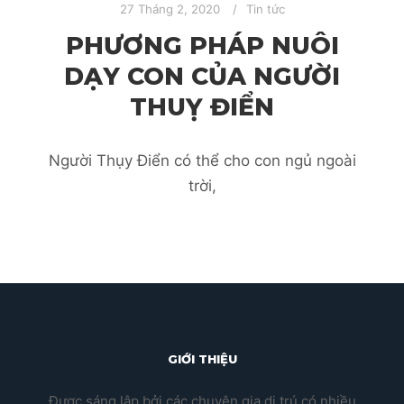
27 Tháng 2, 2020
Tin tức
PHƯƠNG PHÁP NUÔI
DẠY CON CỦA NGƯỜI
THUỴ ĐIỂN
Người Thụy Điển có thể cho con ngủ ngoài
trời,
GIỚI THIỆU
Được sáng lập bởi các chuyên gia di trú có nhiều