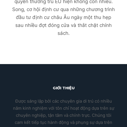
quyền thường trú EU hiện không còn nhiều.
Song, cơ hội định cư qua những chương trình
đầu tư định cư châu Âu ngày một thu hẹp
sau nhiều đợt đóng cửa và thắt chặt chính
sách.
GIỚI THIỆU
Được sáng lập bởi các chuyên gia di trú có nhiều
năm kinh nghiệm với tôn chỉ hoạt động dựa trên sự
chuyên nghiệp, tận tâm và chính trực. Chúng tôi
cam kết tiếp tục hành động và phụng sự dựa trên