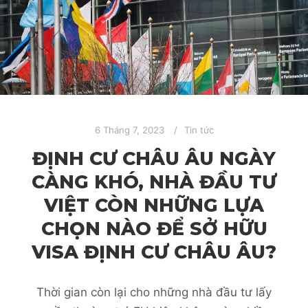
6 Tháng 7, 2023
Tin tức
ĐỊNH CƯ CHÂU ÂU NGÀY
CÀNG KHÓ, NHÀ ĐẦU TƯ
VIỆT CÒN NHỮNG LỰA
CHỌN NÀO ĐỂ SỞ HỮU
VISA ĐỊNH CƯ CHÂU ÂU?
Thời gian còn lại cho những nhà đầu tư lấy