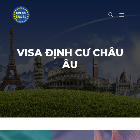
Main m
Search
VISA ĐỊNH CƯ CHÂU
ÂU