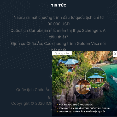
TIN TỨC
Nauru ra mắt chương trình đầu tư quốc tịch chỉ từ
90.000 USD
Quốc tịch Caribbean mất miễn thị thực Schengen: Ai
chịu thiệt?
Định cư Châu Âu: Các chương trình Golden Visa nổi
bật nhất
X
Quảng cáo
Quốc tịch Châu Âu, Thường trú nhân Châu Âu,
golden visa
Copyright © 2026 IMM Group. Thiết kế website bởi
IMM BDA.