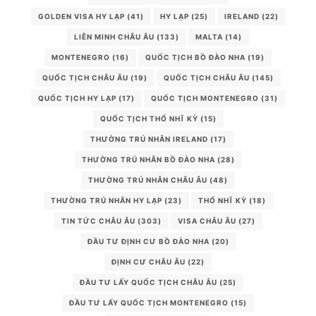
GOLDEN VISA HY LẠP
(41)
HY LẠP
(25)
IRELAND
(22)
LIÊN MINH CHÂU ÂU
(133)
MALTA
(14)
MONTENEGRO
(16)
QUỐC TỊCH BỒ ĐÀO NHA
(19)
QUỐC TỊCH CHÂU ÂU
(19)
QUỐC TỊCH CHÂU ÂU
(145)
QUỐC TỊCH HY LẠP
(17)
QUỐC TỊCH MONTENEGRO
(31)
QUỐC TỊCH THỔ NHĨ KỲ
(15)
THƯỜNG TRÚ NHÂN IRELAND
(17)
THƯỜNG TRÚ NHÂN BỒ ĐÀO NHA
(28)
THƯỜNG TRÚ NHÂN CHÂU ÂU
(48)
THƯỜNG TRÚ NHÂN HY LẠP
(23)
THỔ NHĨ KỲ
(18)
TIN TỨC CHÂU ÂU
(303)
VISA CHÂU ÂU
(27)
ĐẦU TƯ ĐỊNH CƯ BỒ ĐÀO NHA
(20)
ĐỊNH CƯ CHÂU ÂU
(22)
ĐẦU TƯ LẤY QUỐC TỊCH CHÂU ÂU
(25)
ĐẦU TƯ LẤY QUỐC TỊCH MONTENEGRO
(15)