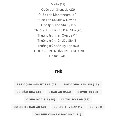
Malta
(12)
Quốc tịch Grenada
(22)
Quốc tịch Montenegro
(43)
Quốc tịch St.Kitts & Nevis
(1)
Quốc tịch Thổ Nhĩ Kỳ
(15)
Thường trú nhân Bồ Đào Nha
(76)
Thường trú nhân Cyprus
(14)
Thường trú nhân đảo Síp
(11)
Thường trú nhân Hy Lạp
(53)
THƯỜNG TRÚ NHÂN IRELAND
(29)
Tin tức
(743)
THẺ
BẤT ĐỘNG SẢN HY LẠP
(28)
BẤT ĐỘNG SẢN SÍP
(13)
BỒ ĐÀO NHA
(46)
CHÂU ÂU
(244)
COVID-19
(29)
CỘNG HOÀ SÍP
(14)
DI TRÚ HY LẠP
(12)
DU LỊCH CHÂU ÂU
(49)
DU LỊCH HY LẠP
(12)
EU
(231)
GOLDEN VISA BỒ ĐÀO NHA
(71)