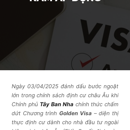
Ngày 03/04/2025 đánh dấu bước ngoặt
lớn trong chính sách định cư châu Âu khi
Chính phủ
Tây Ban Nha
chính thức chấm
dứt Chương trình
Golden Visa
– diện thị
thực định cư dành cho nhà đầu tư ngoài