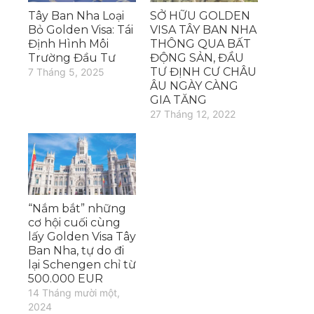
Tây Ban Nha Loại
SỞ HỮU GOLDEN
Bỏ Golden Visa: Tái
VISA TÂY BAN NHA
Định Hình Môi
THÔNG QUA BẤT
Trường Đầu Tư
ĐỘNG SẢN, ĐẦU
TƯ ĐỊNH CƯ CHÂU
7 Tháng 5, 2025
ÂU NGÀY CÀNG
GIA TĂNG
27 Tháng 12, 2022
“Nắm bắt” những
cơ hội cuối cùng
lấy Golden Visa Tây
Ban Nha, tự do đi
lại Schengen chỉ từ
500.000 EUR
14 Tháng mười một,
2024