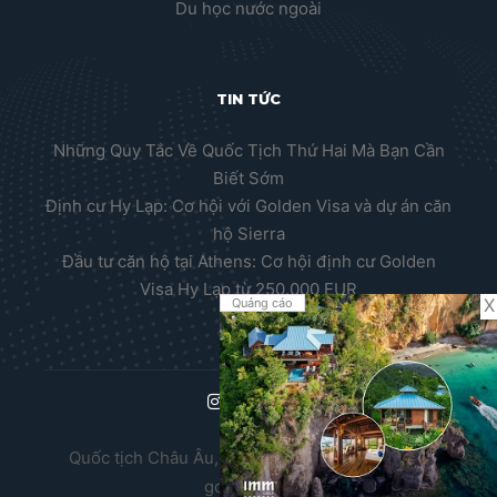
Du học nước ngoài
TIN TỨC
Những Quy Tắc Về Quốc Tịch Thứ Hai Mà Bạn Cần
Biết Sớm
Định cư Hy Lạp: Cơ hội với Golden Visa và dự án căn
hộ Sierra
Đầu tư căn hộ tại Athens: Cơ hội định cư Golden
Visa Hy Lạp từ 250.000 EUR
X
Quảng cáo
Quốc tịch Châu Âu, Thường trú nhân Châu Âu,
golden visa