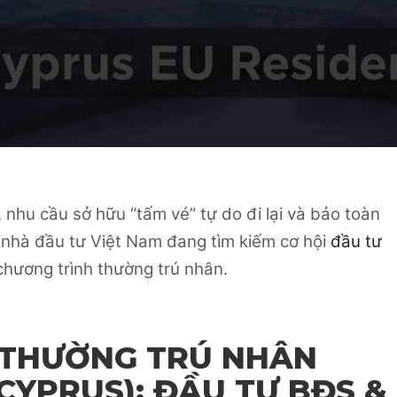
, nhu cầu sở hữu “tấm vé” tự do đi lại và bảo toàn
u nhà đầu tư Việt Nam đang tìm kiếm cơ hội
đầu tư
 chương trình thường trú nhân.
 THƯỜNG TRÚ NHÂN
CYPRUS): ĐẦU TƯ BĐS &