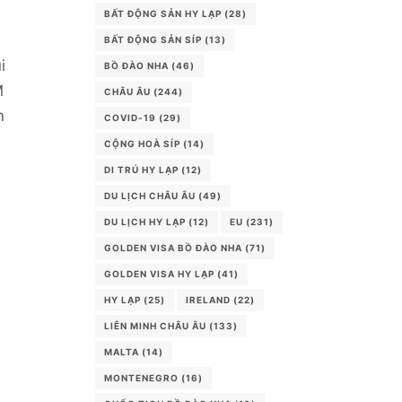
BẤT ĐỘNG SẢN HY LẠP
(28)
BẤT ĐỘNG SẢN SÍP
(13)
i
BỒ ĐÀO NHA
(46)
M
CHÂU ÂU
(244)
n
COVID-19
(29)
CỘNG HOÀ SÍP
(14)
DI TRÚ HY LẠP
(12)
DU LỊCH CHÂU ÂU
(49)
DU LỊCH HY LẠP
(12)
EU
(231)
GOLDEN VISA BỒ ĐÀO NHA
(71)
GOLDEN VISA HY LẠP
(41)
HY LẠP
(25)
IRELAND
(22)
LIÊN MINH CHÂU ÂU
(133)
MALTA
(14)
MONTENEGRO
(16)