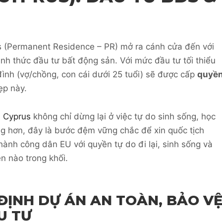
s (Permanent Residence – PR) mở ra cánh cửa đến với
nh thức đầu tư bất động sản. Với mức đầu tư tối thiểu
đình (vợ/chồng, con cái dưới 25 tuổi) sẽ được cấp
quyề
ẹp này.
n Cyprus
không chỉ dừng lại ở việc tự do sinh sống, học
ọng hơn, đây là bước đệm vững chắc để xin quốc tịch
hành công dân EU với quyền tự do đi lại, sinh sống và
ên nào trong khối.
ĐỊNH DỰ ÁN AN TOÀN, BẢO V
U TƯ