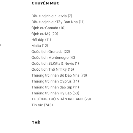
CHUYÊN MỤC
Đầu tư định cư Latvia
(7)
Đầu tư định cư Tây Ban Nha
(11)
Định cư Canada
(10)
Định cư Mỹ
(20)
Hỏi đáp
(11)
n
Malta
(12)
Quốc tịch Grenada
(22)
Quốc tịch Montenegro
(43)
Quốc tịch St.Kitts & Nevis
(1)
Quốc tịch Thổ Nhĩ Kỳ
(15)
Thường trú nhân Bồ Đào Nha
(76)
Thường trú nhân Cyprus
(14)
Thường trú nhân đảo Síp
(11)
Thường trú nhân Hy Lạp
(53)
THƯỜNG TRÚ NHÂN IRELAND
(29)
Tin tức
(743)
Ệ
THẺ