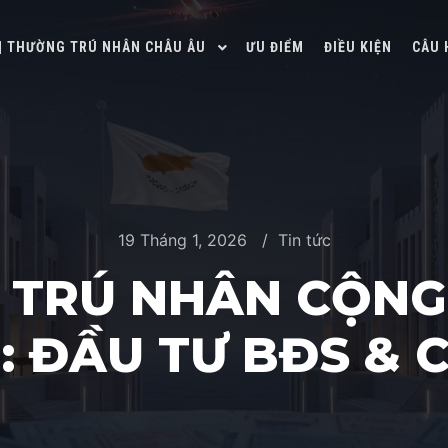
 | THƯỜNG TRÚ NHÂN CHÂU ÂU
ƯU ĐIỂM
ĐIỀU KIỆN
CÂU 
19 Tháng 1, 2026
Tin tức
TRÚ NHÂN CỘNG
: ĐẦU TƯ BĐS & 