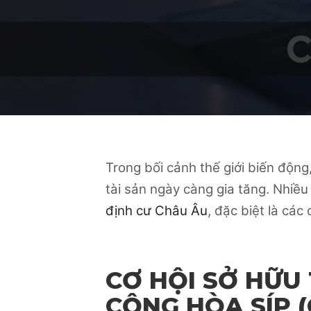
Trong bối cảnh thế giới biến động
tài sản ngày càng gia tăng. Nhiề
định cư Châu Âu
, đặc biệt là các
CƠ HỘI SỞ HỮU
CỘNG HÒA SÍP (