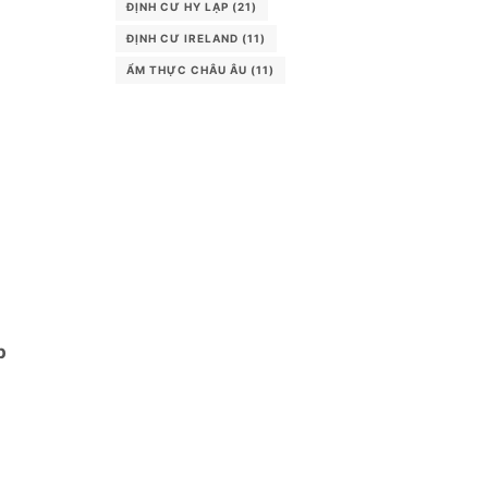
ĐỊNH CƯ HY LẠP
(21)
ĐỊNH CƯ IRELAND
(11)
ẨM THỰC CHÂU ÂU
(11)
p