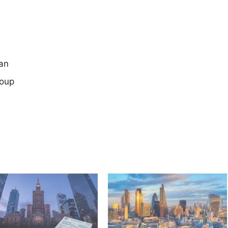
an
roup