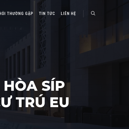
HỎI THƯỜNG GẶP
TIN TỨC
LIÊN HỆ
Search
 HÒA SÍP
CƯ TRÚ EU