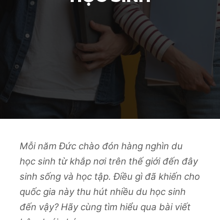
Mỗi năm Đức chào đón hàng nghìn du
học sinh từ khắp nơi trên thế giới đến đây
sinh sống và học tập. Điều gì đã khiến cho
quốc gia này thu hút nhiều du học sinh
đến vậy? Hãy cùng tìm hiểu qua bài viết