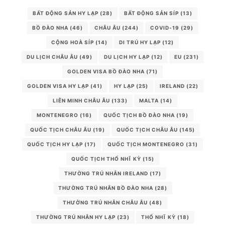
BẤT ĐỘNG SẢN HY LẠP
(28)
BẤT ĐỘNG SẢN SÍP
(13)
BỒ ĐÀO NHA
(46)
CHÂU ÂU
(244)
COVID-19
(29)
CỘNG HOÀ SÍP
(14)
DI TRÚ HY LẠP
(12)
DU LỊCH CHÂU ÂU
(49)
DU LỊCH HY LẠP
(12)
EU
(231)
GOLDEN VISA BỒ ĐÀO NHA
(71)
GOLDEN VISA HY LẠP
(41)
HY LẠP
(25)
IRELAND
(22)
LIÊN MINH CHÂU ÂU
(133)
MALTA
(14)
MONTENEGRO
(16)
QUỐC TỊCH BỒ ĐÀO NHA
(19)
QUỐC TỊCH CHÂU ÂU
(19)
QUỐC TỊCH CHÂU ÂU
(145)
QUỐC TỊCH HY LẠP
(17)
QUỐC TỊCH MONTENEGRO
(31)
QUỐC TỊCH THỔ NHĨ KỲ
(15)
THƯỜNG TRÚ NHÂN IRELAND
(17)
THƯỜNG TRÚ NHÂN BỒ ĐÀO NHA
(28)
THƯỜNG TRÚ NHÂN CHÂU ÂU
(48)
THƯỜNG TRÚ NHÂN HY LẠP
(23)
THỔ NHĨ KỲ
(18)