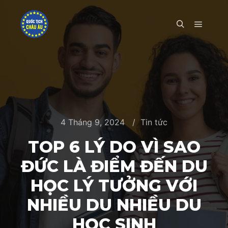
Main m
Search
4 Tháng 9, 2024
Tin tức
TOP 6 LÝ DO VÌ SAO
ĐỨC LÀ ĐIỂM ĐẾN DU
HỌC LÝ TƯỞNG VỚI
NHIỀU DU NHIỀU DU
HỌC SINH