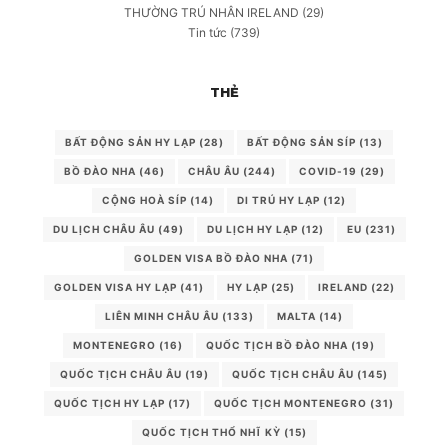
THƯỜNG TRÚ NHÂN IRELAND
(29)
Tin tức
(739)
THẺ
BẤT ĐỘNG SẢN HY LẠP
(28)
BẤT ĐỘNG SẢN SÍP
(13)
BỒ ĐÀO NHA
(46)
CHÂU ÂU
(244)
COVID-19
(29)
CỘNG HOÀ SÍP
(14)
DI TRÚ HY LẠP
(12)
DU LỊCH CHÂU ÂU
(49)
DU LỊCH HY LẠP
(12)
EU
(231)
GOLDEN VISA BỒ ĐÀO NHA
(71)
GOLDEN VISA HY LẠP
(41)
HY LẠP
(25)
IRELAND
(22)
LIÊN MINH CHÂU ÂU
(133)
MALTA
(14)
MONTENEGRO
(16)
QUỐC TỊCH BỒ ĐÀO NHA
(19)
QUỐC TỊCH CHÂU ÂU
(19)
QUỐC TỊCH CHÂU ÂU
(145)
QUỐC TỊCH HY LẠP
(17)
QUỐC TỊCH MONTENEGRO
(31)
QUỐC TỊCH THỔ NHĨ KỲ
(15)