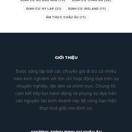
ĐỊNH CƯ BỒ ĐÀO NHA
(13)
ĐỊNH CƯ CHÂU ÂU
(28)
ĐỊNH CƯ HY LẠP
(21)
ĐỊNH CƯ IRELAND
(11)
ẨM THỰC CHÂU ÂU
(11)
GIỚI THIỆU
Được sáng lập bởi các chuyên gia di trú có nhiều
năm kinh nghiệm với tôn chỉ hoạt động dựa trên sự
chuyên nghiệp, tận tâm và chính trực. Chúng tôi
cam kết tiếp tục hành động và phụng sự dựa trên
các nguyên tắc kinh doanh này để cùng bạn hiện
thực hoá giấc mơ định cư.