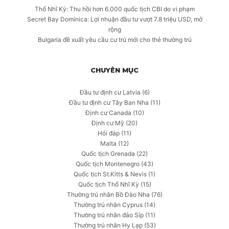
Thổ Nhĩ Kỳ: Thu hồi hơn 6.000 quốc tịch CBI do vi phạm
Secret Bay Dominica: Lợi nhuận đầu tư vượt 7.8 triệu USD, mở
rộng
Bulgaria đề xuất yêu cầu cư trú mới cho thẻ thường trú
CHUYÊN MỤC
Đầu tư định cư Latvia
(6)
Đầu tư định cư Tây Ban Nha
(11)
Định cư Canada
(10)
Định cư Mỹ
(20)
Hỏi đáp
(11)
Malta
(12)
Quốc tịch Grenada
(22)
Quốc tịch Montenegro
(43)
Quốc tịch St.Kitts & Nevis
(1)
Quốc tịch Thổ Nhĩ Kỳ
(15)
Thường trú nhân Bồ Đào Nha
(76)
Thường trú nhân Cyprus
(14)
Thường trú nhân đảo Síp
(11)
Thường trú nhân Hy Lạp
(53)