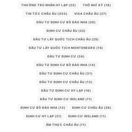
THƯỜNG TRÚ NHÂN HY LẠP
(23)
THỔ NHĨ KỲ
(18)
TIN TỨC CHÂU ÂU
(303)
VISA CHÂU ÂU
(27)
ĐẦU TƯ ĐỊNH CƯ BỒ ĐÀO NHA
(20)
ĐỊNH CƯ CHÂU ÂU
(22)
ĐẦU TƯ LẤY QUỐC TỊCH CHÂU ÂU
(25)
ĐẦU TƯ LẤY QUỐC TỊCH MONTENEGRO
(15)
ĐẦU TƯ ĐỊNH CƯ
(24)
ĐẦU TƯ ĐỊNH CƯ BỒ ĐÀO NHA
(14)
ĐẦU TƯ ĐỊNH CƯ CHÂU ÂU
(31)
ĐẦU TƯ ĐỊNH CƯ CHÂU ÂU
(13)
ĐẦU TƯ ĐỊNH CƯ HY LẠP
(16)
ĐẦU TƯ ĐỊNH CƯ IRELAND
(11)
ĐỊNH CƯ BỒ ĐÀO NHA
(13)
ĐỊNH CƯ CHÂU ÂU
(28)
ĐỊNH CƯ HY LẠP
(21)
ĐỊNH CƯ IRELAND
(11)
ẨM THỰC CHÂU ÂU
(11)