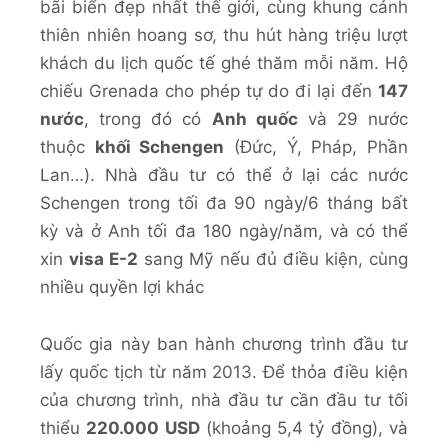
bãi biển đẹp nhất thế giới, cùng khung cảnh
thiên nhiên hoang sơ, thu hút hàng triệu lượt
khách du lịch quốc tế ghé thăm mỗi năm. Hộ
chiếu Grenada cho phép tự do đi lại đến
147
nước
, trong đó có
Anh quốc
và 29 nước
thuộc
khối Schengen
(Đức, Ý, Pháp, Phần
Lan…). Nhà đầu tư có thể ở lại các nước
Schengen trong tối đa 90 ngày/6 tháng bất
kỳ và ở Anh tối đa 180 ngày/năm, và có thể
xin
visa E-2
sang Mỹ nếu đủ điều kiện, cùng
nhiều quyền lợi khác
Quốc gia này ban hành chương trình đầu tư
lấy quốc tịch từ năm 2013. Để thỏa điều kiện
của chương trình, nhà đầu tư cần đầu tư tối
thiểu
220.000 USD
(khoảng 5,4 tỷ đồng), và