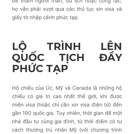
để thăm người thân, du lịch hoặc công tác,
họ vẫn phải vượt qua các thủ tục xin visa và
giấy tờ nhập cảnh phức tạp.
LỘ TRÌNH LÊN
QUỐC TỊCH ĐẦY
PHỨC TẠP
Hộ chiếu của Úc, Mỹ và Canada là những hộ
chiếu có giá trị cao nhất thế giới, khi được
miễn visa (hoặc chỉ cần xin visa điện tử) đến
gần 190 quốc gia. Tuy nhiên, thời gian để một
nhà đầu tư cùng gia đình, từ thời điểm có tư
cách thường trú nhân Mỹ (với chương trình