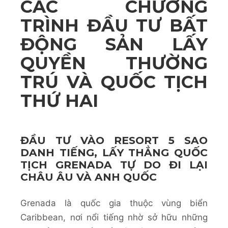
CÁC CHƯƠNG
TRÌNH ĐẦU TƯ BẤT
ĐỘNG SẢN LẤY
QUYỀN THƯỜNG
TRÚ VÀ QUỐC TỊCH
THỨ HAI
ĐẦU TƯ VÀO RESORT 5 SAO
DANH TIẾNG, LẤY THẲNG QUỐC
TỊCH GRENADA TỰ DO ĐI LẠI
CHÂU ÂU VÀ ANH QUỐC
Grenada là quốc gia thuộc vùng biển
Caribbean, nơi nổi tiếng nhờ sở hữu những