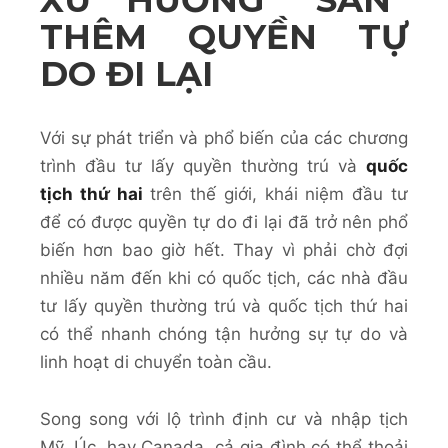
THÊM QUYỀN TỰ
DO ĐI LẠI
Với sự phát triển và phổ biến của các chương
trình đầu tư lấy quyền thường trú và
quốc
tịch thứ hai
trên thế giới, khái niệm đầu tư
để có được quyền tự do đi lại đã trở nên phổ
biến hơn bao giờ hết. Thay vì phải chờ đợi
nhiều năm đến khi có quốc tịch, các nhà đầu
tư lấy quyền thường trú và quốc tịch thứ hai
có thể nhanh chóng tận hưởng sự tự do và
linh hoạt di chuyển toàn cầu.
Song song với lộ trình định cư và nhập tịch
Mỹ, Úc, hay Canada, cả gia đình có thể thoải