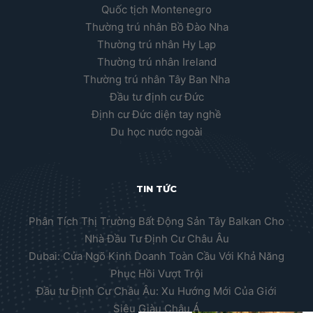
Quốc tịch Montenegro
Thường trú nhân Bồ Đào Nha
Thường trú nhân Hy Lạp
Thường trú nhân Ireland
Thường trú nhân Tây Ban Nha
Đầu tư định cư Đức
Định cư Đức diện tay nghề
Du học nước ngoài
TIN TỨC
Phân Tích Thị Trường Bất Động Sản Tây Balkan Cho
Nhà Đầu Tư Định Cư Châu Âu
Dubai: Cửa Ngõ Kinh Doanh Toàn Cầu Với Khả Năng
Phục Hồi Vượt Trội
Đầu tư Định Cư Châu Âu: Xu Hướng Mới Của Giới
Siêu Giàu Châu Á