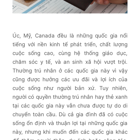
Úc, Mỹ, Canada đều là những quốc gia nổi
tiếng với nền kinh tế phát triển, chất lượng
cuộc sống cao, cùng hệ thống giáo dục,
chăm sóc y tế, và an sinh xã hội vượt trội.
Thường trú nhân ở các quốc gia này vì vậy
cũng được hưởng các ưu đãi và lợi ích của
cuộc sống như người bản xứ. Tuy nhiên,
người có quyền thường trú nhân hay thẻ xanh
tại các quốc gia này vẫn chưa được tự do di
chuyển toàn cầu. Dù cả gia đình đã có cuộc
sống ổn định và thuận lợi tại những quốc gia
này, nhưng khi muốn đến các quốc gia khác