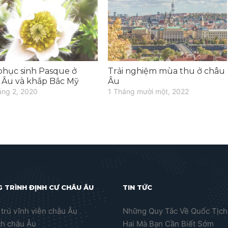
phục sinh Pasque ở
Trải nghiệm mùa thu ở châu
 Âu và khắp Bắc Mỹ
Âu
áng 2, 2020
1 Tháng mười một, 2022
 TRÌNH ĐỊNH CƯ CHÂU ÂU
TIN TỨC
trú vĩnh viễn châu Âu
Những Quy Tắc Về Quốc Tịch
ch châu Âu
Hai Mà Bạn Cần Biết Sớm