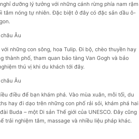
 nghỉ dưỡng lý tưởng với những cánh rừng phía nam rậm
ối tắm nóng tự nhiên. Đặc biệt ở đây có đặc sản dầu ô-
ngon.
với những con sông, hoa Tulip. Đi bộ, chèo thuyền hay
òng thành phố, tham quan bảo tàng Van Gogh và bảo
ghiệm thú vị khi du khách tới đây.
hiều điều để bạn khám phá. Vào mùa xuân, mỗi tối, du
ths hay đi dạo trên những con phố rải sỏi, khám phá hai
đài Buda – một Di sản Thế giới của UNESCO. Đây cũng
hể trải nghiệm tắm, massage và nhiều liệu pháp khác.