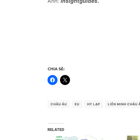
Ảnh:
Insightguides
.
CHIA SẺ:
CHÂU ÂU
EU
HY LẠP
LIÊN MINH CHÂU 
RELATED