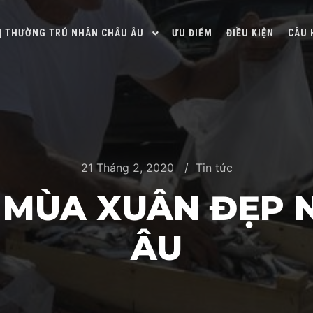
 | THƯỜNG TRÚ NHÂN CHÂU ÂU
ƯU ĐIỂM
ĐIỀU KIỆN
CÂU 
21 Tháng 2, 2020
Tin tức
N MÙA XUÂN ĐẸP 
ÂU