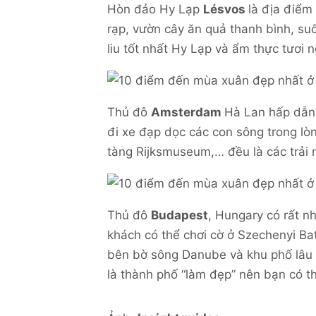
Hòn đảo Hy Lạp
Lésvos
là địa điểm
rạp, vườn cây ăn quả thanh bình, su
liu tốt nhất Hy Lạp và ẩm thực tươi 
Thủ đô
Amsterdam
Hà Lan hấp dẫn 
đi xe đạp dọc các con sông trong l
tàng Rijksmuseum,… đều là các trải n
Thủ đô
Budapest
, Hungary có rất n
khách có thể chơi cờ ở Szechenyi Ba
bên bờ sông Danube và khu phố lâu 
là thành phố “làm đẹp” nên bạn có t