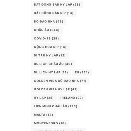
BẤT ĐỘNG SẢN HY LẠP
(28)
BẤT ĐỘNG SẢN SÍP
(13)
BỒ ĐÀO NHA
(46)
CHÂU ÂU
(244)
COVID-19
(29)
CỘNG HOÀ SÍP
(14)
DI TRÚ HY LẠP
(12)
DU LỊCH CHÂU ÂU
(49)
h
DU LỊCH HY LẠP
(12)
EU
(231)
GOLDEN VISA BỒ ĐÀO NHA
(71)
GOLDEN VISA HY LẠP
(41)
HY LẠP
(25)
IRELAND
(22)
LIÊN MINH CHÂU ÂU
(133)
.
MALTA
(14)
MONTENEGRO
(16)