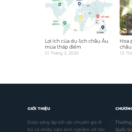
Lợi ích của du lịch châu Âu
Hoa 
mùa thấp điểm
châu
21 Tháng 2, 2020
13 Th
GIỚI THIỆU
CHƯƠNG
Được sáng lập bởi các chuyên gia di
Thường 
trú có nhiều năm kinh nghiệm với tôn
Quốc tị