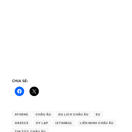
CHIA SẺ:
ATHENS
CHÂU ÂU
DU LỊCH CHÂU ÂU
EU
GREECE
HY LẠP
ISTANBUL
LIÊN MINH CHÂU ÂU
TIN TỨC CHÂU ÂU