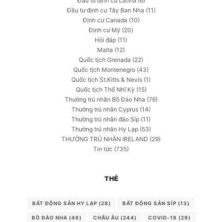
Đầu tư định cư Latvia
(6)
Đầu tư định cư Tây Ban Nha
(11)
Định cư Canada
(10)
Định cư Mỹ
(20)
Hỏi đáp
(11)
Malta
(12)
Quốc tịch Grenada
(22)
Quốc tịch Montenegro
(43)
Quốc tịch St.Kitts & Nevis
(1)
Quốc tịch Thổ Nhĩ Kỳ
(15)
Thường trú nhân Bồ Đào Nha
(76)
Thường trú nhân Cyprus
(14)
Thường trú nhân đảo Síp
(11)
Thường trú nhân Hy Lạp
(53)
THƯỜNG TRÚ NHÂN IRELAND
(29)
Tin tức
(735)
THẺ
BẤT ĐỘNG SẢN HY LẠP
(28)
BẤT ĐỘNG SẢN SÍP
(13)
BỒ ĐÀO NHA
(46)
CHÂU ÂU
(244)
COVID-19
(29)