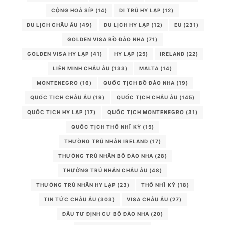
CỘNG HOÀ SÍP
(14)
DI TRÚ HY LẠP
(12)
DU LỊCH CHÂU ÂU
(49)
DU LỊCH HY LẠP
(12)
EU
(231)
GOLDEN VISA BỒ ĐÀO NHA
(71)
GOLDEN VISA HY LẠP
(41)
HY LẠP
(25)
IRELAND
(22)
LIÊN MINH CHÂU ÂU
(133)
MALTA
(14)
MONTENEGRO
(16)
QUỐC TỊCH BỒ ĐÀO NHA
(19)
QUỐC TỊCH CHÂU ÂU
(19)
QUỐC TỊCH CHÂU ÂU
(145)
QUỐC TỊCH HY LẠP
(17)
QUỐC TỊCH MONTENEGRO
(31)
QUỐC TỊCH THỔ NHĨ KỲ
(15)
THƯỜNG TRÚ NHÂN IRELAND
(17)
THƯỜNG TRÚ NHÂN BỒ ĐÀO NHA
(28)
THƯỜNG TRÚ NHÂN CHÂU ÂU
(48)
THƯỜNG TRÚ NHÂN HY LẠP
(23)
THỔ NHĨ KỲ
(18)
TIN TỨC CHÂU ÂU
(303)
VISA CHÂU ÂU
(27)
ĐẦU TƯ ĐỊNH CƯ BỒ ĐÀO NHA
(20)