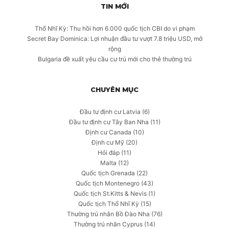
TIN MỚI
Thổ Nhĩ Kỳ: Thu hồi hơn 6.000 quốc tịch CBI do vi phạm
Secret Bay Dominica: Lợi nhuận đầu tư vượt 7.8 triệu USD, mở
rộng
Bulgaria đề xuất yêu cầu cư trú mới cho thẻ thường trú
CHUYÊN MỤC
Đầu tư định cư Latvia
(6)
Đầu tư định cư Tây Ban Nha
(11)
Định cư Canada
(10)
Định cư Mỹ
(20)
Hỏi đáp
(11)
Malta
(12)
Quốc tịch Grenada
(22)
Quốc tịch Montenegro
(43)
Quốc tịch St.Kitts & Nevis
(1)
Quốc tịch Thổ Nhĩ Kỳ
(15)
Thường trú nhân Bồ Đào Nha
(76)
Thường trú nhân Cyprus
(14)