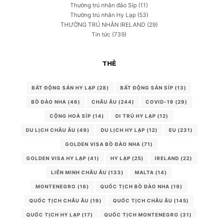
Thường trú nhân đảo Síp
(11)
Thường trú nhân Hy Lạp
(53)
THƯỜNG TRÚ NHÂN IRELAND
(29)
Tin tức
(739)
THẺ
BẤT ĐỘNG SẢN HY LẠP
(28)
BẤT ĐỘNG SẢN SÍP
(13)
BỒ ĐÀO NHA
(46)
CHÂU ÂU
(244)
COVID-19
(29)
CỘNG HOÀ SÍP
(14)
DI TRÚ HY LẠP
(12)
DU LỊCH CHÂU ÂU
(49)
DU LỊCH HY LẠP
(12)
EU
(231)
GOLDEN VISA BỒ ĐÀO NHA
(71)
GOLDEN VISA HY LẠP
(41)
HY LẠP
(25)
IRELAND
(22)
LIÊN MINH CHÂU ÂU
(133)
MALTA
(14)
MONTENEGRO
(16)
QUỐC TỊCH BỒ ĐÀO NHA
(19)
QUỐC TỊCH CHÂU ÂU
(19)
QUỐC TỊCH CHÂU ÂU
(145)
QUỐC TỊCH HY LẠP
(17)
QUỐC TỊCH MONTENEGRO
(31)