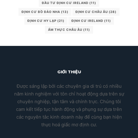
ĐẦU TƯ ĐỊNH CƯ IRELAND
(11)
ĐỊNH CƯ BỒ ĐÀO NHA
(13)
ĐỊNH CƯ CHÂU ÂU
(28)
ĐỊNH CƯ HY LẠP
(21)
ĐỊNH CƯ IRELAND
(11)
ẨM THỰC CHÂU ÂU
(11)
GIỚI THIỆU
Được sáng lập bởi các chuyên gia di trú có nhiều
năm kinh nghiệm với tôn chỉ hoạt động dựa trên sự
chuyên nghiệp, tận tâm và chính trực. Chúng tôi
cam kết tiếp tục hành động và phụng sự dựa trên
các nguyên tắc kinh doanh này để cùng bạn hiện
thực hoá giấc mơ định cư.