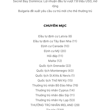
Secret Bay Dominica: Lợi nhuận đầu tư vượt 7.8 triệu USD, mở
rộng
Bulgaria đề xuất yêu cầu cư trú mới cho thẻ thường trú
CHUYÊN MỤC
Đầu tư định cư Latvia
(6)
Đầu tư định cư Tây Ban Nha
(11)
Định cư Canada
(10)
Định cư Mỹ
(20)
Hỏi đáp
(11)
Malta
(12)
Quốc tịch Grenada
(22)
Quốc tịch Montenegro
(43)
Quốc tịch St.Kitts & Nevis
(1)
Quốc tịch Thổ Nhĩ Kỳ
(15)
Thường trú nhân Bồ Đào Nha
(76)
Thường trú nhân Cyprus
(14)
Thường trú nhân đảo Síp
(11)
Thường trú nhân Hy Lạp
(53)
THƯỜNG TRÚ NHÂN IRELAND
(29)
Tin tức
(739)