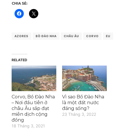
CHIA SẺ:
AZORES
BỒ ĐÀO NHA
CHÂU ÂU
CORVO
EU
RELATED
Corvo, Bồ Đào Nha
Vì sao Bồ Đào Nha
– Nơi đầu tiên ở
là một đất nước
châu Âu sắp đạt
đáng sống?
miễn dịch cộng
23 Tháng 3, 2022
đồng
18 Tháng 3, 2021