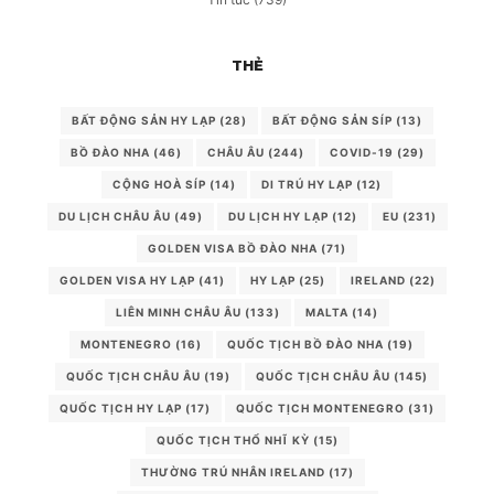
THẺ
BẤT ĐỘNG SẢN HY LẠP
(28)
BẤT ĐỘNG SẢN SÍP
(13)
BỒ ĐÀO NHA
(46)
CHÂU ÂU
(244)
COVID-19
(29)
CỘNG HOÀ SÍP
(14)
DI TRÚ HY LẠP
(12)
DU LỊCH CHÂU ÂU
(49)
DU LỊCH HY LẠP
(12)
EU
(231)
GOLDEN VISA BỒ ĐÀO NHA
(71)
GOLDEN VISA HY LẠP
(41)
HY LẠP
(25)
IRELAND
(22)
LIÊN MINH CHÂU ÂU
(133)
MALTA
(14)
MONTENEGRO
(16)
QUỐC TỊCH BỒ ĐÀO NHA
(19)
QUỐC TỊCH CHÂU ÂU
(19)
QUỐC TỊCH CHÂU ÂU
(145)
QUỐC TỊCH HY LẠP
(17)
QUỐC TỊCH MONTENEGRO
(31)
QUỐC TỊCH THỔ NHĨ KỲ
(15)
THƯỜNG TRÚ NHÂN IRELAND
(17)