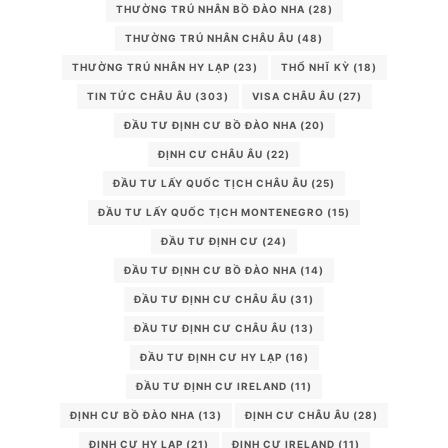
THƯỜNG TRÚ NHÂN BỒ ĐÀO NHA
(28)
THƯỜNG TRÚ NHÂN CHÂU ÂU
(48)
THƯỜNG TRÚ NHÂN HY LẠP
(23)
THỔ NHĨ KỲ
(18)
TIN TỨC CHÂU ÂU
(303)
VISA CHÂU ÂU
(27)
ĐẦU TƯ ĐỊNH CƯ BỒ ĐÀO NHA
(20)
ĐỊNH CƯ CHÂU ÂU
(22)
ĐẦU TƯ LẤY QUỐC TỊCH CHÂU ÂU
(25)
ĐẦU TƯ LẤY QUỐC TỊCH MONTENEGRO
(15)
ĐẦU TƯ ĐỊNH CƯ
(24)
ĐẦU TƯ ĐỊNH CƯ BỒ ĐÀO NHA
(14)
ĐẦU TƯ ĐỊNH CƯ CHÂU ÂU
(31)
ĐẦU TƯ ĐỊNH CƯ CHÂU ÂU
(13)
ĐẦU TƯ ĐỊNH CƯ HY LẠP
(16)
ĐẦU TƯ ĐỊNH CƯ IRELAND
(11)
ĐỊNH CƯ BỒ ĐÀO NHA
(13)
ĐỊNH CƯ CHÂU ÂU
(28)
ĐỊNH CƯ HY LẠP
(21)
ĐỊNH CƯ IRELAND
(11)