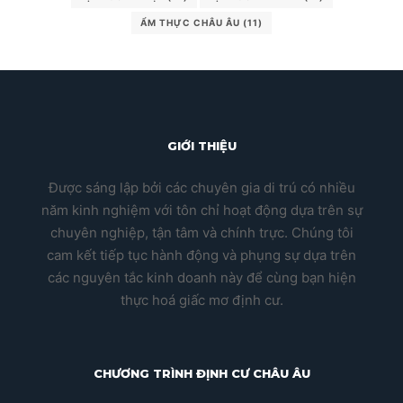
ẨM THỰC CHÂU ÂU
(11)
GIỚI THIỆU
Được sáng lập bởi các chuyên gia di trú có nhiều
năm kinh nghiệm với tôn chỉ hoạt động dựa trên sự
chuyên nghiệp, tận tâm và chính trực. Chúng tôi
cam kết tiếp tục hành động và phụng sự dựa trên
các nguyên tắc kinh doanh này để cùng bạn hiện
thực hoá giấc mơ định cư.
CHƯƠNG TRÌNH ĐỊNH CƯ CHÂU ÂU