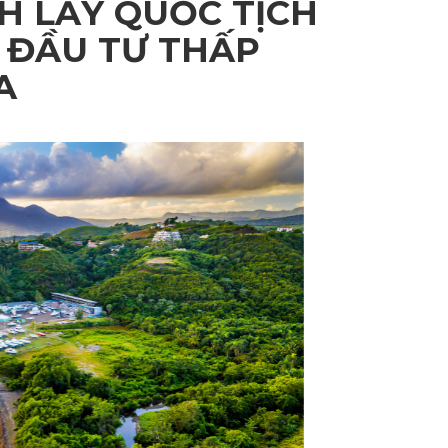
NH LẤY QUỐC TỊCH
 ĐẦU TƯ THẤP
A