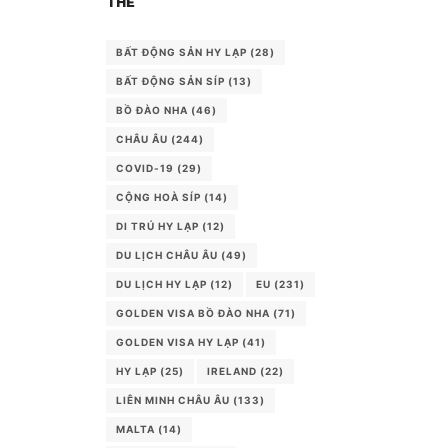
THẺ
BẤT ĐỘNG SẢN HY LẠP
(28)
BẤT ĐỘNG SẢN SÍP
(13)
BỒ ĐÀO NHA
(46)
CHÂU ÂU
(244)
COVID-19
(29)
CỘNG HOÀ SÍP
(14)
DI TRÚ HY LẠP
(12)
DU LỊCH CHÂU ÂU
(49)
DU LỊCH HY LẠP
(12)
EU
(231)
GOLDEN VISA BỒ ĐÀO NHA
(71)
GOLDEN VISA HY LẠP
(41)
HY LẠP
(25)
IRELAND
(22)
LIÊN MINH CHÂU ÂU
(133)
MALTA
(14)