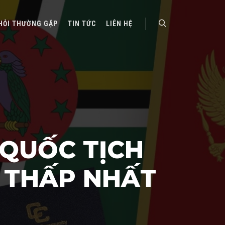
HỎI THƯỜNG GẶP
TIN TỨC
LIÊN HỆ
Search
QUỐC TỊCH
Í THẤP NHẤT