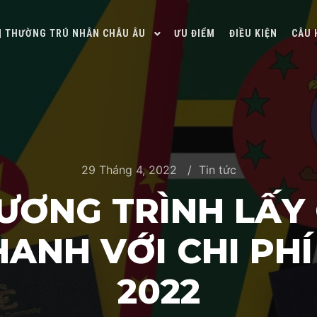
 | THƯỜNG TRÚ NHÂN CHÂU ÂU
ƯU ĐIỂM
ĐIỀU KIỆN
CÂU 
29 Tháng 4, 2022
Tin tức
ƯƠNG TRÌNH LẤY 
ANH VỚI CHI PH
2022