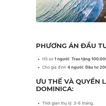
PHƯƠNG ÁN ĐẦU TƯ 
Hồ sơ
1 người
:
Trao tặng 100.0
Cho gia đình
4 người
:
Đầu tư 2
ƯU THẾ VÀ QUYỀN 
DOMINICA:
Thời gian thụ lý: 3-6 tháng.