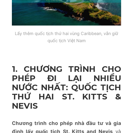
Lấy thêm quốc tịch thứ hai vùng Caribbean, vẫn giữ
quốc tịch Việt Nam
1. CHƯƠNG TRÌNH CHO
PHÉP ĐI LẠI NHIỀU
NƯỚC NHẤT: QUỐC TỊCH
THỨ HAI ST. KITTS &
NEVIS
Chương trình cho phép nhà đầu tư và gia
đình lấy quốc tịch St. Kitts and Nevis
và