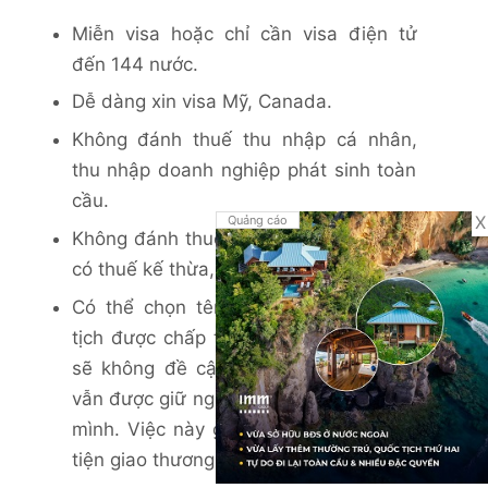
Miễn visa hoặc chỉ cần visa điện tử
đến 144 nước.
Dễ dàng xin visa Mỹ, Canada.
Không đánh thuế thu nhập cá nhân,
thu nhập doanh nghiệp phát sinh toàn
cầu.
X
Quảng cáo
Không đánh thuế bất động sản, không
có thuế kế thừa, cho tặng gia sản.
Có thể chọn tên mới khi hồ sơ nhập
tịch được chấp thuận và Passport mới
sẽ không đề cập tên cũ. Nhà đầu tư
vẫn được giữ nguyên tên Việt Nam của
mình. Việc này giúp nhà đầu tư thuận
tiện giao thương với nước ngoài.