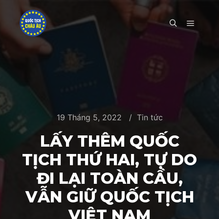
Main m
Search
19 Tháng 5, 2022
Tin tức
LẤY THÊM QUỐC
TỊCH THỨ HAI, TỰ DO
ĐI LẠI TOÀN CẦU,
VẪN GIỮ QUỐC TỊCH
VIỆT NAM