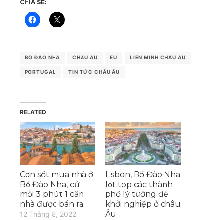
CHIA SẺ:
BỒ ĐÀO NHA
CHÂU ÂU
EU
LIÊN MINH CHÂU ÂU
PORTUGAL
TIN TỨC CHÂU ÂU
RELATED
Cơn sốt mua nhà ở
Lisbon, Bồ Đào Nha
Bồ Đào Nha, cứ
lọt top các thành
mỗi 3 phút 1 căn
phố lý tưởng để
nhà được bán ra
khởi nghiệp ở châu
Âu
12 Tháng 8, 2022