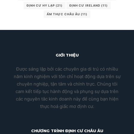
ĐỊNH CƯ HY LẠP
(21)
ĐỊNH CƯ IRELAND
(11)
ẨM THỰC CHÂU ÂU
(11)
GIỚI THIỆU
Được sáng lập bởi các chuyên gia di trú có nhiều
năm kinh nghiệm với tôn chỉ hoạt động dựa trên sự
chuyên nghiệp, tận tâm và chính trực. Chúng tôi
cam kết tiếp tục hành động và phụng sự dựa trên
các nguyên tắc kinh doanh này để cùng bạn hiện
thực hoá giấc mơ định cư.
CHƯƠNG TRÌNH ĐỊNH CƯ CHÂU ÂU