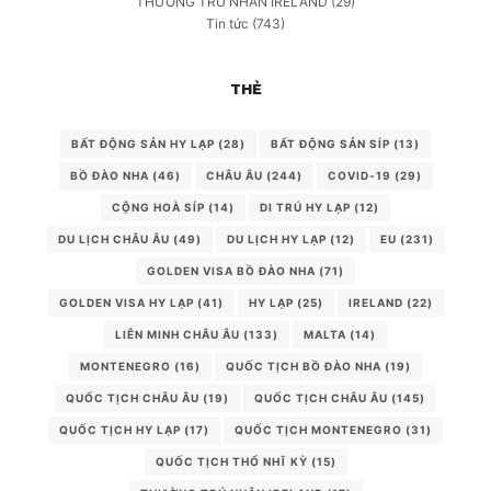
THƯỜNG TRÚ NHÂN IRELAND
(29)
Tin tức
(743)
THẺ
BẤT ĐỘNG SẢN HY LẠP
(28)
BẤT ĐỘNG SẢN SÍP
(13)
BỒ ĐÀO NHA
(46)
CHÂU ÂU
(244)
COVID-19
(29)
CỘNG HOÀ SÍP
(14)
DI TRÚ HY LẠP
(12)
DU LỊCH CHÂU ÂU
(49)
DU LỊCH HY LẠP
(12)
EU
(231)
GOLDEN VISA BỒ ĐÀO NHA
(71)
GOLDEN VISA HY LẠP
(41)
HY LẠP
(25)
IRELAND
(22)
LIÊN MINH CHÂU ÂU
(133)
MALTA
(14)
MONTENEGRO
(16)
QUỐC TỊCH BỒ ĐÀO NHA
(19)
QUỐC TỊCH CHÂU ÂU
(19)
QUỐC TỊCH CHÂU ÂU
(145)
QUỐC TỊCH HY LẠP
(17)
QUỐC TỊCH MONTENEGRO
(31)
QUỐC TỊCH THỔ NHĨ KỲ
(15)