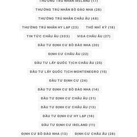
THƯỜNG TRÚ NHÂN IRELAND
(17)
THƯỜNG TRÚ NHÂN BỒ ĐÀO NHA
(28)
THƯỜNG TRÚ NHÂN CHÂU ÂU
(48)
THƯỜNG TRÚ NHÂN HY LẠP
(23)
THỔ NHĨ KỲ
(18)
TIN TỨC CHÂU ÂU
(303)
VISA CHÂU ÂU
(27)
ĐẦU TƯ ĐỊNH CƯ BỒ ĐÀO NHA
(20)
ĐỊNH CƯ CHÂU ÂU
(22)
ĐẦU TƯ LẤY QUỐC TỊCH CHÂU ÂU
(25)
ĐẦU TƯ LẤY QUỐC TỊCH MONTENEGRO
(15)
ĐẦU TƯ ĐỊNH CƯ
(24)
ĐẦU TƯ ĐỊNH CƯ BỒ ĐÀO NHA
(14)
ĐẦU TƯ ĐỊNH CƯ CHÂU ÂU
(31)
ĐẦU TƯ ĐỊNH CƯ CHÂU ÂU
(13)
ĐẦU TƯ ĐỊNH CƯ HY LẠP
(16)
ĐẦU TƯ ĐỊNH CƯ IRELAND
(11)
ĐỊNH CƯ BỒ ĐÀO NHA
(13)
ĐỊNH CƯ CHÂU ÂU
(28)