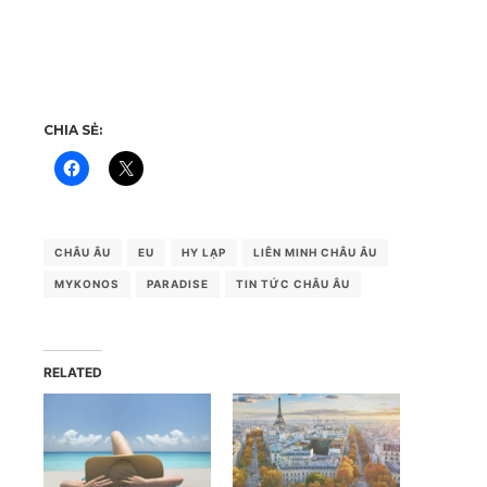
CHIA SẺ:
CHÂU ÂU
EU
HY LẠP
LIÊN MINH CHÂU ÂU
MYKONOS
PARADISE
TIN TỨC CHÂU ÂU
RELATED