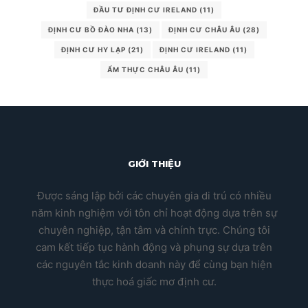
ĐẦU TƯ ĐỊNH CƯ IRELAND
(11)
ĐỊNH CƯ BỒ ĐÀO NHA
(13)
ĐỊNH CƯ CHÂU ÂU
(28)
ĐỊNH CƯ HY LẠP
(21)
ĐỊNH CƯ IRELAND
(11)
ẨM THỰC CHÂU ÂU
(11)
GIỚI THIỆU
Được sáng lập bởi các chuyên gia di trú có nhiều
năm kinh nghiệm với tôn chỉ hoạt động dựa trên sự
chuyên nghiệp, tận tâm và chính trực. Chúng tôi
cam kết tiếp tục hành động và phụng sự dựa trên
các nguyên tắc kinh doanh này để cùng bạn hiện
thực hoá giấc mơ định cư.