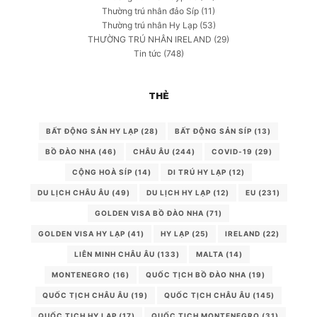
Thường trú nhân đảo Síp
(11)
Thường trú nhân Hy Lạp
(53)
THƯỜNG TRÚ NHÂN IRELAND
(29)
Tin tức
(748)
THẺ
BẤT ĐỘNG SẢN HY LẠP
(28)
BẤT ĐỘNG SẢN SÍP
(13)
BỒ ĐÀO NHA
(46)
CHÂU ÂU
(244)
COVID-19
(29)
CỘNG HOÀ SÍP
(14)
DI TRÚ HY LẠP
(12)
DU LỊCH CHÂU ÂU
(49)
DU LỊCH HY LẠP
(12)
EU
(231)
GOLDEN VISA BỒ ĐÀO NHA
(71)
GOLDEN VISA HY LẠP
(41)
HY LẠP
(25)
IRELAND
(22)
LIÊN MINH CHÂU ÂU
(133)
MALTA
(14)
MONTENEGRO
(16)
QUỐC TỊCH BỒ ĐÀO NHA
(19)
QUỐC TỊCH CHÂU ÂU
(19)
QUỐC TỊCH CHÂU ÂU
(145)
QUỐC TỊCH HY LẠP
(17)
QUỐC TỊCH MONTENEGRO
(31)