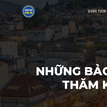
QUỐC TỊCH
NHỮNG BẢO
THĂM K