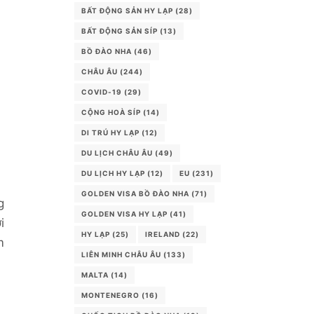
BẤT ĐỘNG SẢN HY LẠP
(28)
BẤT ĐỘNG SẢN SÍP
(13)
BỒ ĐÀO NHA
(46)
CHÂU ÂU
(244)
COVID-19
(29)
CỘNG HOÀ SÍP
(14)
DI TRÚ HY LẠP
(12)
DU LỊCH CHÂU ÂU
(49)
DU LỊCH HY LẠP
(12)
EU
(231)
GOLDEN VISA BỒ ĐÀO NHA
(71)
g
GOLDEN VISA HY LẠP
(41)
i
HY LẠP
(25)
IRELAND
(22)
m
LIÊN MINH CHÂU ÂU
(133)
MALTA
(14)
MONTENEGRO
(16)