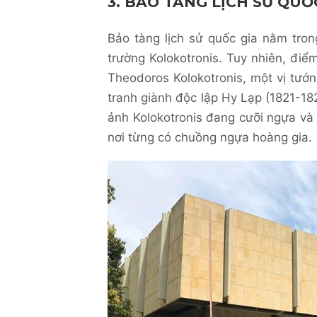
3. BẢO TÀNG LỊCH SỬ QUỐ
Bảo tàng lịch sử quốc gia nằm tro
trường Kolokotronis. Tuy nhiên, điể
Theodoros Kolokotronis, một vị tướn
tranh giành độc lập Hy Lạp (1821-1
ảnh Kolokotronis đang cưỡi ngựa và 
nơi từng có chuồng ngựa hoàng gia.