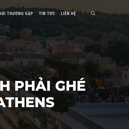
HỎI THƯỜNG GẶP
TIN TỨC
LIÊN HỆ
Search
H PHẢI GHÉ
 ATHENS