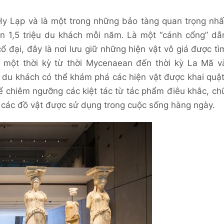
Hy Lạp và là một trong những bảo tàng quan trọng nhấ
hơn 1,5 triệu du khách mỗi năm. Là một “cánh cổng” dẫ
ổ đại, đây là nơi lưu giữ những hiện vật vô giá được tì
ốt một thời kỳ từ thời Mycenaean đến thời kỳ La Mã v
t, du khách có thể khám phá các hiện vật được khai quật
ể chiêm ngưỡng các kiệt tác từ tác phẩm điêu khắc, ch
à các đồ vật được sử dụng trong cuộc sống hàng ngày.