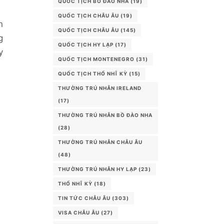
QUỐC TỊCH BỒ ĐÀO NHA
(19)
QUỐC TỊCH CHÂU ÂU
(19)
n
QUỐC TỊCH CHÂU ÂU
(145)
g
QUỐC TỊCH HY LẠP
(17)
y
QUỐC TỊCH MONTENEGRO
(31)
QUỐC TỊCH THỔ NHĨ KỲ
(15)
THƯỜNG TRÚ NHÂN IRELAND
(17)
THƯỜNG TRÚ NHÂN BỒ ĐÀO NHA
(28)
THƯỜNG TRÚ NHÂN CHÂU ÂU
(48)
THƯỜNG TRÚ NHÂN HY LẠP
(23)
THỔ NHĨ KỲ
(18)
TIN TỨC CHÂU ÂU
(303)
VISA CHÂU ÂU
(27)