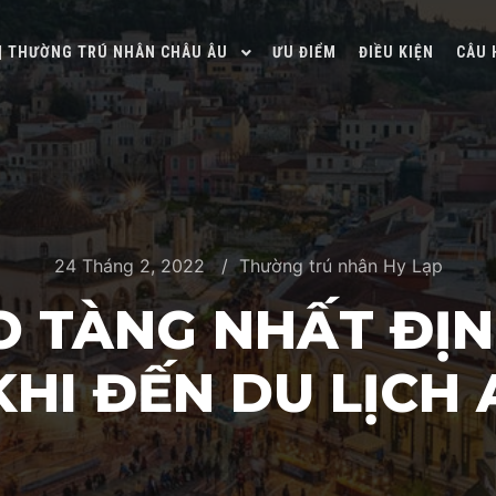
 | THƯỜNG TRÚ NHÂN CHÂU ÂU
ƯU ĐIỂM
ĐIỀU KIỆN
CÂU 
24 Tháng 2, 2022
Thường trú nhân Hy Lạp
 TÀNG NHẤT ĐỊN
HI ĐẾN DU LỊCH