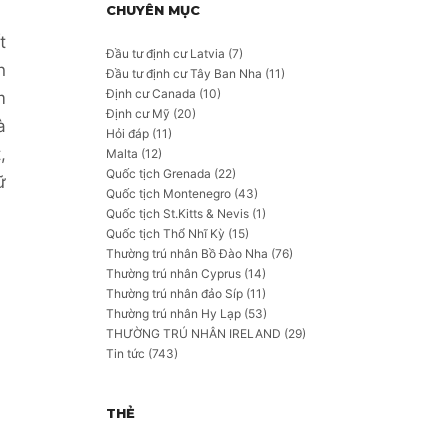
CHUYÊN MỤC
t
Đầu tư định cư Latvia
(7)
n
Đầu tư định cư Tây Ban Nha
(11)
Định cư Canada
(10)
m
Định cư Mỹ
(20)
à
Hỏi đáp
(11)
,
Malta
(12)
Quốc tịch Grenada
(22)
ữ
Quốc tịch Montenegro
(43)
Quốc tịch St.Kitts & Nevis
(1)
Quốc tịch Thổ Nhĩ Kỳ
(15)
Thường trú nhân Bồ Đào Nha
(76)
Thường trú nhân Cyprus
(14)
Thường trú nhân đảo Síp
(11)
Thường trú nhân Hy Lạp
(53)
THƯỜNG TRÚ NHÂN IRELAND
(29)
Tin tức
(743)
THẺ