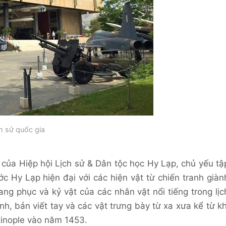
ch sử quốc gia
của Hiệp hội Lịch sử & Dân tộc học Hy Lạp, chủ yếu tậ
c Hy Lạp hiện đại với các hiện vật từ chiến tranh giàn
ang phục và kỷ vật của các nhân vật nổi tiếng trong lịc
h, bản viết tay và các vật trưng bày từ xa xưa kể từ kh
inople vào năm 1453.