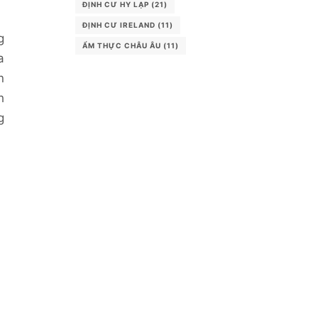
ĐỊNH CƯ HY LẠP
(21)
ĐỊNH CƯ IRELAND
(11)
g
ẨM THỰC CHÂU ÂU
(11)
a
n
h
g