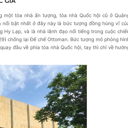
C GIA
ng một tòa nhà ấn tượng, tòa nhà Quốc hội cũ ở Quản
m nổi bật nhất ở đây này là bức tượng đồng hùng vĩ củ
g Hy Lạp, và là nhà lãnh đạo nổi tiếng trong cuộc chiế
829) chống lại Đế chế Ottoman. Bức tượng mô phỏng hìn
quay đầu về phía tòa nhà Quốc hội, tay thì chỉ về hướn