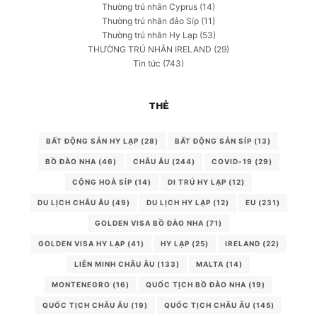
Thường trú nhân Cyprus
(14)
Thường trú nhân đảo Síp
(11)
Thường trú nhân Hy Lạp
(53)
THƯỜNG TRÚ NHÂN IRELAND
(29)
Tin tức
(743)
THẺ
BẤT ĐỘNG SẢN HY LẠP
(28)
BẤT ĐỘNG SẢN SÍP
(13)
BỒ ĐÀO NHA
(46)
CHÂU ÂU
(244)
COVID-19
(29)
CỘNG HOÀ SÍP
(14)
DI TRÚ HY LẠP
(12)
DU LỊCH CHÂU ÂU
(49)
DU LỊCH HY LẠP
(12)
EU
(231)
GOLDEN VISA BỒ ĐÀO NHA
(71)
GOLDEN VISA HY LẠP
(41)
HY LẠP
(25)
IRELAND
(22)
LIÊN MINH CHÂU ÂU
(133)
MALTA
(14)
MONTENEGRO
(16)
QUỐC TỊCH BỒ ĐÀO NHA
(19)
QUỐC TỊCH CHÂU ÂU
(19)
QUỐC TỊCH CHÂU ÂU
(145)