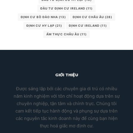
ĐẦU TƯ ĐỊNH CƯ IRELAND
(11)
ĐỊNH CƯ BỒ ĐÀO NHA
(13)
ĐỊNH CƯ CHÂU ÂU
(28)
ĐỊNH CƯ HY LẠP
(21)
ĐỊNH CƯ IRELAND
(11)
ẨM THỰC CHÂU ÂU
(11)
GIỚI THIỆU
Được sáng lập bởi các chuyên gia di trú có nhiều
năm kinh nghiệm với tôn chỉ hoạt động dựa trên sự
chuyên nghiệp, tận tâm và chính trực. Chúng tôi
cam kết tiếp tục hành động và phụng sự dựa trên
các nguyên tắc kinh doanh này để cùng bạn hiện
thực hoá giấc mơ định cư.