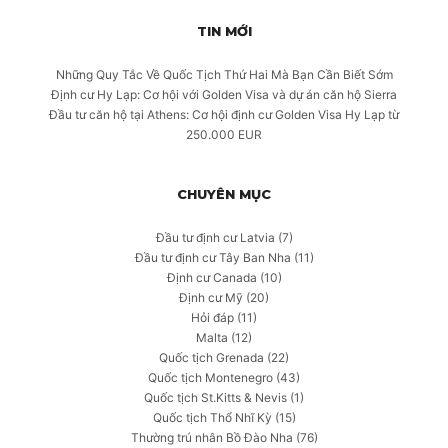
TIN MỚI
Những Quy Tắc Về Quốc Tịch Thứ Hai Mà Bạn Cần Biết Sớm
Định cư Hy Lạp: Cơ hội với Golden Visa và dự án căn hộ Sierra
Đầu tư căn hộ tại Athens: Cơ hội định cư Golden Visa Hy Lạp từ
250.000 EUR
CHUYÊN MỤC
Đầu tư định cư Latvia
(7)
Đầu tư định cư Tây Ban Nha
(11)
Định cư Canada
(10)
Định cư Mỹ
(20)
Hỏi đáp
(11)
Malta
(12)
Quốc tịch Grenada
(22)
Quốc tịch Montenegro
(43)
Quốc tịch St.Kitts & Nevis
(1)
Quốc tịch Thổ Nhĩ Kỳ
(15)
Thường trú nhân Bồ Đào Nha
(76)