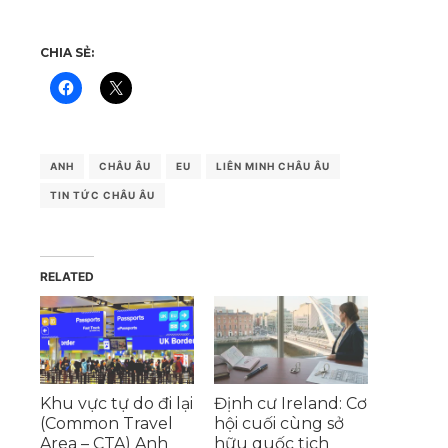
CHIA SẺ:
ANH
CHÂU ÂU
EU
LIÊN MINH CHÂU ÂU
TIN TỨC CHÂU ÂU
RELATED
Khu vực tự do đi lại
Định cư Ireland: Cơ
(Common Travel
hội cuối cùng sở
Area – CTA) Anh
hữu quốc tịch