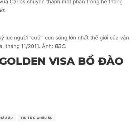
 vua Carlos chuyển thành một phần trong hệ thống
kr.
ỷ lục người “cưỡi” con sóng lớn nhất thế giới của vận
a, tháng 11/2011. Ảnh:
BBC.
GOLDEN VISA BỒ ĐÀO
CHÂU ÂU
TIN TỨC CHÂU ÂU