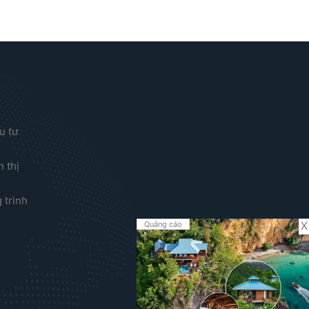
u tư
 thị
?
 trình
X
Quảng cáo