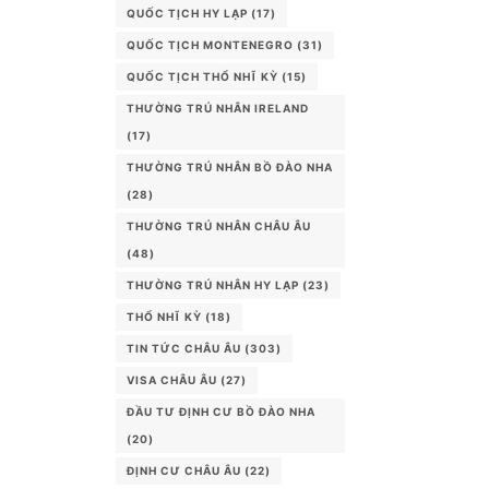
QUỐC TỊCH HY LẠP
(17)
QUỐC TỊCH MONTENEGRO
(31)
QUỐC TỊCH THỔ NHĨ KỲ
(15)
THƯỜNG TRÚ NHÂN IRELAND
(17)
THƯỜNG TRÚ NHÂN BỒ ĐÀO NHA
(28)
THƯỜNG TRÚ NHÂN CHÂU ÂU
(48)
THƯỜNG TRÚ NHÂN HY LẠP
(23)
THỔ NHĨ KỲ
(18)
TIN TỨC CHÂU ÂU
(303)
VISA CHÂU ÂU
(27)
ĐẦU TƯ ĐỊNH CƯ BỒ ĐÀO NHA
(20)
ĐỊNH CƯ CHÂU ÂU
(22)