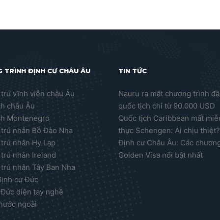
 TRÌNH ĐỊNH CƯ CHÂU ÂU
TIN TỨC
trú vĩnh viễn châu Âu
Nauru ra mắt chương trình đầ
ch châu Âu
quốc tịch chỉ từ 90.000 USD
ch Montenegro
Quốc tịch Caribbean mất miễn
trú nhân Bồ Đào Nha
thực Schengen: Ai chịu thiệt
trú nhân Hy Lạp
Định cư Châu Âu: Các chương
trú nhân Ireland
Golden Visa nổi bật nhất
trú nhân Tây Ban Nha
định cư Đức
 Đức diện tay nghề
nước ngoài