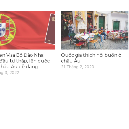
en Visa Bồ Đào Nha:
Quốc gia thích nỗi buồn ở
đầu tư thấp, lên quốc
châu Âu
 châu Âu dễ dàng
21 Tháng 2, 2020
ng 3, 2022