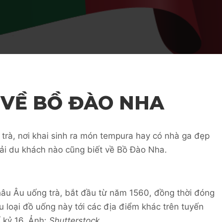
T VỀ BỒ ĐÀO NHA
 trà, nơi khai sinh ra món tempura hay có nhà ga đẹp
hải du khách nào cũng biết về Bồ Đào Nha.
hâu Âu uống trà, bắt đầu từ năm 1560, đồng thời đóng
iệu loại đồ uống này tới các địa điểm khác trên tuyến
 kỷ 16. Ảnh:
Shutterstock.