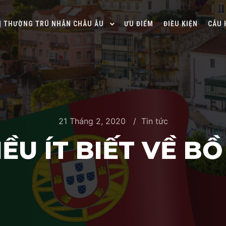
 | THƯỜNG TRÚ NHÂN CHÂU ÂU
ƯU ĐIỂM
ĐIỀU KIỆN
CÂU 
21 Tháng 2, 2020
Tin tức
ỀU ÍT BIẾT VỀ B