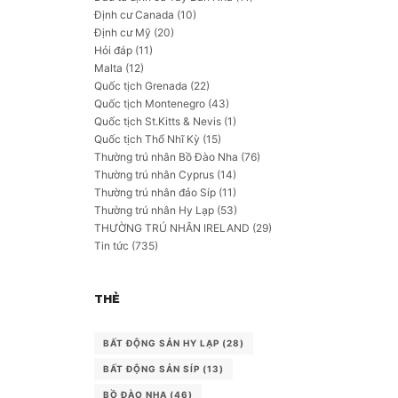
Định cư Canada
(10)
Định cư Mỹ
(20)
Hỏi đáp
(11)
Malta
(12)
Quốc tịch Grenada
(22)
Quốc tịch Montenegro
(43)
Quốc tịch St.Kitts & Nevis
(1)
Quốc tịch Thổ Nhĩ Kỳ
(15)
Thường trú nhân Bồ Đào Nha
(76)
Thường trú nhân Cyprus
(14)
Thường trú nhân đảo Síp
(11)
Thường trú nhân Hy Lạp
(53)
THƯỜNG TRÚ NHÂN IRELAND
(29)
Tin tức
(735)
THẺ
BẤT ĐỘNG SẢN HY LẠP
(28)
BẤT ĐỘNG SẢN SÍP
(13)
BỒ ĐÀO NHA
(46)