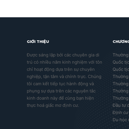
GIỚI THIỆU
CHƯƠNG
Được sáng lập bởi các chuyên gia di
Thường 
trú có nhiều năm kinh nghiệm với tôn
Quốc tị
chỉ hoạt động dựa trên sự chuyên
Quốc tị
nghiệp, tận tâm và chính trực. Chúng
Thường 
tôi cam kết tiếp tục hành động và
Thường 
phụng sự dựa trên các nguyên tắc
Thường 
kinh doanh này để cùng bạn hiện
Thường 
thực hoá giấc mơ định cư.
Đầu tư 
Định cư
Du học 