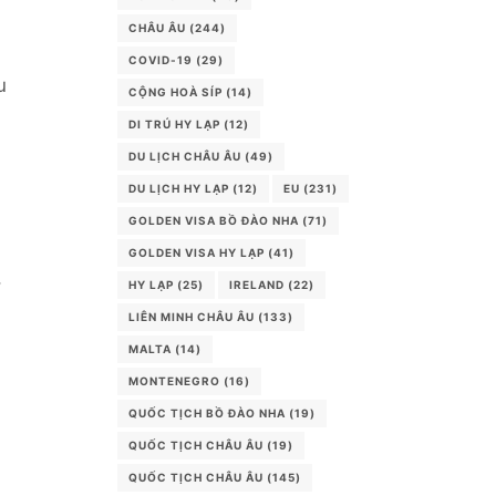
CHÂU ÂU
(244)
COVID-19
(29)
u
CỘNG HOÀ SÍP
(14)
DI TRÚ HY LẠP
(12)
DU LỊCH CHÂU ÂU
(49)
DU LỊCH HY LẠP
(12)
EU
(231)
GOLDEN VISA BỒ ĐÀO NHA
(71)
GOLDEN VISA HY LẠP
(41)
,
HY LẠP
(25)
IRELAND
(22)
LIÊN MINH CHÂU ÂU
(133)
MALTA
(14)
MONTENEGRO
(16)
QUỐC TỊCH BỒ ĐÀO NHA
(19)
QUỐC TỊCH CHÂU ÂU
(19)
QUỐC TỊCH CHÂU ÂU
(145)