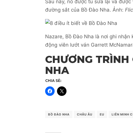
Sau này, nó được tu sửa lại và được
đường sắt của Bồ Đào Nha. Ảnh:
Flic
Nazare, Bồ Đào Nha là nơi ghi nhận k
động viên lướt ván Garrett McNamar
CHƯƠNG TRÌNH 
NHA
CHIA SẺ:
BỒ ĐÀO NHA
CHÂU ÂU
EU
LIÊN MINH 