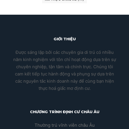
GIỚI THIỆU
Được sáng lập bởi các chuyên gia di trú có nhiều
năm kinh nghiệm với tôn chỉ hoạt động dựa trên sự
chuyên nghiệp, tận tâm và chính trực. Chúng tôi
cam kết tiếp tục hành động và phụng sự dựa trên
các nguyên tắc kinh doanh này để cùng bạn hiện
thực hoá giấc mơ định cư.
CHƯƠNG TRÌNH ĐỊNH CƯ CHÂU ÂU
Thường trú vĩnh viễn châu Âu