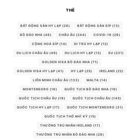
THẺ
BẤT ĐỘNG SẢN HY LẠP
(28)
BẤT ĐỘNG SẢN SÍP
(13)
BỒ ĐÀO NHA
(46)
CHÂU ÂU
(244)
COVID-19
(29)
CỘNG HOÀ SÍP
(14)
DI TRÚ HY LẠP
(12)
DU LỊCH CHÂU ÂU
(49)
DU LỊCH HY LẠP
(12)
EU
(231)
GOLDEN VISA BỒ ĐÀO NHA
(71)
GOLDEN VISA HY LẠP
(41)
HY LẠP
(25)
IRELAND
(22)
LIÊN MINH CHÂU ÂU
(133)
MALTA
(14)
MONTENEGRO
(16)
QUỐC TỊCH BỒ ĐÀO NHA
(19)
QUỐC TỊCH CHÂU ÂU
(19)
QUỐC TỊCH CHÂU ÂU
(145)
QUỐC TỊCH HY LẠP
(17)
QUỐC TỊCH MONTENEGRO
(31)
QUỐC TỊCH THỔ NHĨ KỲ
(15)
THƯỜNG TRÚ NHÂN IRELAND
(17)
THƯỜNG TRÚ NHÂN BỒ ĐÀO NHA
(28)