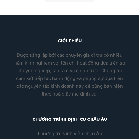
GIỚI THIỆU
Được sáng lập bởi các chuyên gia di trú có nhiều
năm kinh nghiệm với tôn chỉ hoạt động dựa trên sự
chuyên nghiệp, tận tâm và chính trực. Chúng tôi
cam kết tiếp tục hành động và phụng sự dựa trên
các nguyên tắc kinh doanh này để cùng bạn hiện
thực hoá giấc mơ định cư.
CHƯƠNG TRÌNH ĐỊNH CƯ CHÂU ÂU
Thường trú vĩnh viễn châu Âu