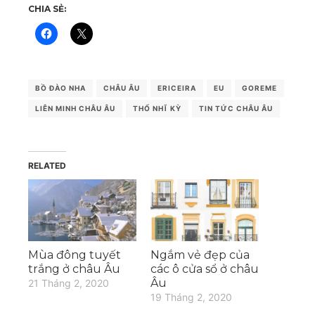
CHIA SẺ:
BỒ ĐÀO NHA
CHÂU ÂU
ERICEIRA
EU
GOREME
LIÊN MINH CHÂU ÂU
THỔ NHĨ KỲ
TIN TỨC CHÂU ÂU
RELATED
Mùa đông tuyết
Ngắm vẻ đẹp của
trắng ở châu Âu
các ô cửa sổ ở châu
Âu
21 Tháng 2, 2020
19 Tháng 2, 2020