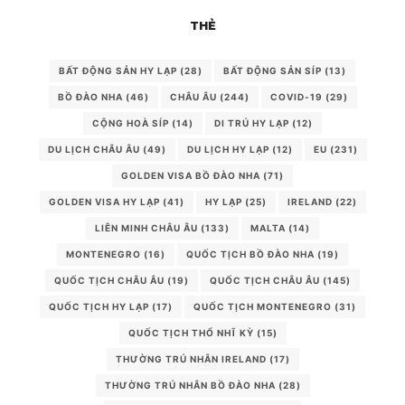
THẺ
BẤT ĐỘNG SẢN HY LẠP
(28)
BẤT ĐỘNG SẢN SÍP
(13)
BỒ ĐÀO NHA
(46)
CHÂU ÂU
(244)
COVID-19
(29)
CỘNG HOÀ SÍP
(14)
DI TRÚ HY LẠP
(12)
DU LỊCH CHÂU ÂU
(49)
DU LỊCH HY LẠP
(12)
EU
(231)
GOLDEN VISA BỒ ĐÀO NHA
(71)
GOLDEN VISA HY LẠP
(41)
HY LẠP
(25)
IRELAND
(22)
LIÊN MINH CHÂU ÂU
(133)
MALTA
(14)
MONTENEGRO
(16)
QUỐC TỊCH BỒ ĐÀO NHA
(19)
QUỐC TỊCH CHÂU ÂU
(19)
QUỐC TỊCH CHÂU ÂU
(145)
QUỐC TỊCH HY LẠP
(17)
QUỐC TỊCH MONTENEGRO
(31)
QUỐC TỊCH THỔ NHĨ KỲ
(15)
THƯỜNG TRÚ NHÂN IRELAND
(17)
THƯỜNG TRÚ NHÂN BỒ ĐÀO NHA
(28)