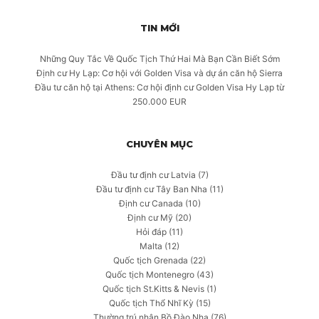
TIN MỚI
Những Quy Tắc Về Quốc Tịch Thứ Hai Mà Bạn Cần Biết Sớm
Định cư Hy Lạp: Cơ hội với Golden Visa và dự án căn hộ Sierra
Đầu tư căn hộ tại Athens: Cơ hội định cư Golden Visa Hy Lạp từ
250.000 EUR
CHUYÊN MỤC
Đầu tư định cư Latvia
(7)
Đầu tư định cư Tây Ban Nha
(11)
Định cư Canada
(10)
Định cư Mỹ
(20)
Hỏi đáp
(11)
Malta
(12)
Quốc tịch Grenada
(22)
Quốc tịch Montenegro
(43)
Quốc tịch St.Kitts & Nevis
(1)
Quốc tịch Thổ Nhĩ Kỳ
(15)
Thường trú nhân Bồ Đào Nha
(76)