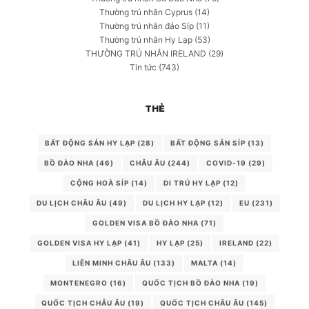
Thường trú nhân Cyprus
(14)
Thường trú nhân đảo Síp
(11)
Thường trú nhân Hy Lạp
(53)
THƯỜNG TRÚ NHÂN IRELAND
(29)
Tin tức
(743)
THẺ
BẤT ĐỘNG SẢN HY LẠP
(28)
BẤT ĐỘNG SẢN SÍP
(13)
BỒ ĐÀO NHA
(46)
CHÂU ÂU
(244)
COVID-19
(29)
CỘNG HOÀ SÍP
(14)
DI TRÚ HY LẠP
(12)
DU LỊCH CHÂU ÂU
(49)
DU LỊCH HY LẠP
(12)
EU
(231)
GOLDEN VISA BỒ ĐÀO NHA
(71)
GOLDEN VISA HY LẠP
(41)
HY LẠP
(25)
IRELAND
(22)
LIÊN MINH CHÂU ÂU
(133)
MALTA
(14)
MONTENEGRO
(16)
QUỐC TỊCH BỒ ĐÀO NHA
(19)
QUỐC TỊCH CHÂU ÂU
(19)
QUỐC TỊCH CHÂU ÂU
(145)