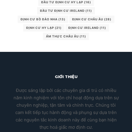
ĐẦU TƯ ĐỊNH CƯ HY LẠP
(16)
ĐẦU TƯ ĐỊNH CƯ IRELAND
(11)
ĐỊNH CƯ BỒ ĐÀO NHA
(13)
ĐỊNH CƯ CHÂU ÂU
(28)
ĐỊNH CƯ HY LẠP
(21)
ĐỊNH CƯ IRELAND
(11)
ẨM THỰC CHÂU ÂU
(11)
GIỚI THIỆU
Được sáng lập bởi các chuyên gia di trú có nhiều
năm kinh nghiệm với tôn chỉ hoạt động dựa trên sự
chuyên nghiệp, tận tâm và chính trực. Chúng tôi
cam kết tiếp tục hành động và phụng sự dựa trên
các nguyên tắc kinh doanh này để cùng bạn hiện
thực hoá giấc mơ định cư.