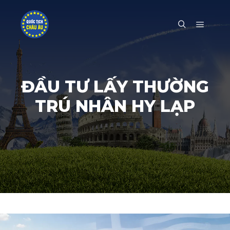
Main m
Search
ĐẦU TƯ LẤY THƯỜNG
TRÚ NHÂN HY LẠP