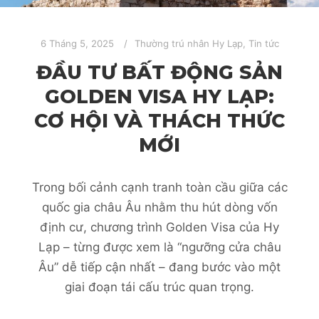
6 Tháng 5, 2025
Thường trú nhân Hy Lạp
,
Tin tức
ĐẦU TƯ BẤT ĐỘNG SẢN
GOLDEN VISA HY LẠP:
CƠ HỘI VÀ THÁCH THỨC
MỚI
Trong bối cảnh cạnh tranh toàn cầu giữa các
quốc gia châu Âu nhằm thu hút dòng vốn
định cư, chương trình Golden Visa của Hy
Lạp – từng được xem là “ngưỡng cửa châu
Âu” dễ tiếp cận nhất – đang bước vào một
giai đoạn tái cấu trúc quan trọng.