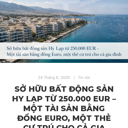
24 Tháng 6, 2026
Tin tức
SỞ HỮU BẤT ĐỘNG SẢN
HY LẠP TỪ 250.000 EUR –
MỘT TÀI SẢN BẰNG
ĐỒNG EURO, MỘT THẺ
CƯ TRÚ CHO CẢ GIA