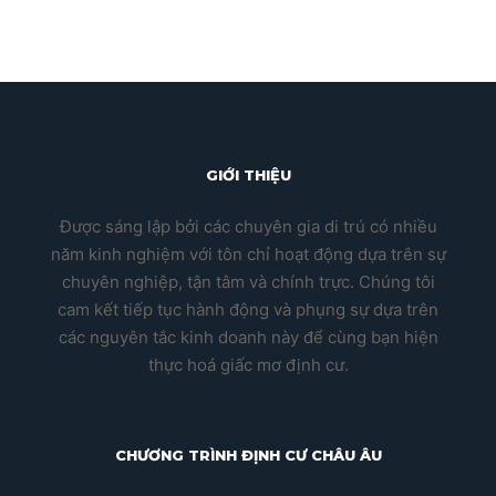
GIỚI THIỆU
Được sáng lập bởi các chuyên gia di trú có nhiều
năm kinh nghiệm với tôn chỉ hoạt động dựa trên sự
chuyên nghiệp, tận tâm và chính trực. Chúng tôi
cam kết tiếp tục hành động và phụng sự dựa trên
các nguyên tắc kinh doanh này để cùng bạn hiện
thực hoá giấc mơ định cư.
CHƯƠNG TRÌNH ĐỊNH CƯ CHÂU ÂU