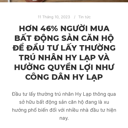
11 Tháng 10, 2023
Tin tức
HƠN 46% NGƯỜI MUA
BẤT ĐỘNG SẢN CĂN HỘ
ĐỂ ĐẦU TƯ LẤY THƯỜNG
TRÚ NHÂN HY LẠP VÀ
HƯỞNG QUYỀN LỢI NHƯ
CÔNG DÂN HY LẠP
Đầu tư lấy thường trú nhân Hy Lạp thông qua
sở hữu bất động sản căn hộ đang là xu
hướng phổ biến đối với nhiều nhà đầu tư hiện
nay.