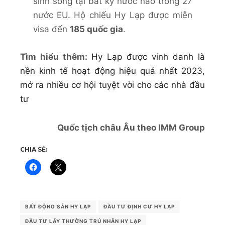
sinh sống tại bất kỳ nước nào trong 27
nước EU. Hộ chiếu Hy Lạp được miễn
visa đến
185 quốc gia
.
Tìm hiểu thêm:
Hy Lạp được vinh danh là
nền kinh tế hoạt động hiệu quả nhất 2023,
mở ra nhiều cơ hội tuyệt vời cho các nhà đầu
tư
Quốc tịch châu Âu theo IMM Group
CHIA SẺ:
BẤT ĐỘNG SẢN HY LẠP
ĐẦU TƯ ĐỊNH CƯ HY LẠP
ĐẦU TƯ LẤY THƯỜNG TRÚ NHÂN HY LẠP