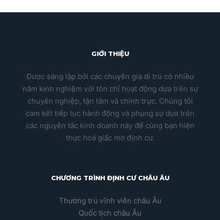
GIỚI THIỆU
Được sáng lập bởi các chuyên gia di trú có nhiều
năm kinh nghiệm với tôn chỉ hoạt động dựa trên sự
chuyên nghiệp, tận tâm và chính trực. Chúng tôi
cam kết tiếp tục hành động và phụng sự dựa trên
các nguyên tắc kinh doanh này để cùng bạn hiện
thực hoá giấc mơ định cư.
CHƯƠNG TRÌNH ĐỊNH CƯ CHÂU ÂU
Thường trú vĩnh viễn châu Âu
Quốc tịch châu Âu