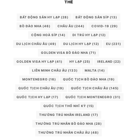
THẺ
BẤT ĐỘNG SẢN HY LẠP
(28)
BẤT ĐỘNG SẢN SÍP
(13)
BỒ ĐÀO NHA
(46)
CHÂU ÂU
(244)
COVID-19
(29)
CỘNG HOÀ SÍP
(14)
DI TRÚ HY LẠP
(12)
DU LỊCH CHÂU ÂU
(49)
DU LỊCH HY LẠP
(12)
EU
(231)
GOLDEN VISA BỒ ĐÀO NHA
(71)
GOLDEN VISA HY LẠP
(41)
HY LẠP
(25)
IRELAND
(22)
LIÊN MINH CHÂU ÂU
(133)
MALTA
(14)
MONTENEGRO
(16)
QUỐC TỊCH BỒ ĐÀO NHA
(19)
QUỐC TỊCH CHÂU ÂU
(19)
QUỐC TỊCH CHÂU ÂU
(145)
QUỐC TỊCH HY LẠP
(17)
QUỐC TỊCH MONTENEGRO
(31)
QUỐC TỊCH THỔ NHĨ KỲ
(15)
THƯỜNG TRÚ NHÂN IRELAND
(17)
THƯỜNG TRÚ NHÂN BỒ ĐÀO NHA
(28)
THƯỜNG TRÚ NHÂN CHÂU ÂU
(48)