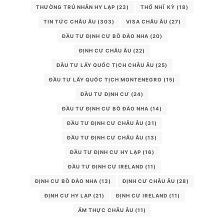
THƯỜNG TRÚ NHÂN HY LẠP
(23)
THỔ NHĨ KỲ
(18)
TIN TỨC CHÂU ÂU
(303)
VISA CHÂU ÂU
(27)
ĐẦU TƯ ĐỊNH CƯ BỒ ĐÀO NHA
(20)
ĐỊNH CƯ CHÂU ÂU
(22)
ĐẦU TƯ LẤY QUỐC TỊCH CHÂU ÂU
(25)
ĐẦU TƯ LẤY QUỐC TỊCH MONTENEGRO
(15)
ĐẦU TƯ ĐỊNH CƯ
(24)
ĐẦU TƯ ĐỊNH CƯ BỒ ĐÀO NHA
(14)
ĐẦU TƯ ĐỊNH CƯ CHÂU ÂU
(31)
ĐẦU TƯ ĐỊNH CƯ CHÂU ÂU
(13)
ĐẦU TƯ ĐỊNH CƯ HY LẠP
(16)
ĐẦU TƯ ĐỊNH CƯ IRELAND
(11)
ĐỊNH CƯ BỒ ĐÀO NHA
(13)
ĐỊNH CƯ CHÂU ÂU
(28)
ĐỊNH CƯ HY LẠP
(21)
ĐỊNH CƯ IRELAND
(11)
ẨM THỰC CHÂU ÂU
(11)