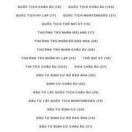
QUỐC TỊCH CHÂU ÂU
(19)
QUỐC TỊCH CHÂU ÂU
(145)
QUỐC TỊCH HY LẠP
(17)
QUỐC TỊCH MONTENEGRO
(31)
QUỐC TỊCH THỔ NHĨ KỲ
(15)
THƯỜNG TRÚ NHÂN IRELAND
(17)
THƯỜNG TRÚ NHÂN BỒ ĐÀO NHA
(28)
THƯỜNG TRÚ NHÂN CHÂU ÂU
(48)
THƯỜNG TRÚ NHÂN HY LẠP
(23)
THỔ NHĨ KỲ
(18)
TIN TỨC CHÂU ÂU
(303)
VISA CHÂU ÂU
(27)
ĐẦU TƯ ĐỊNH CƯ BỒ ĐÀO NHA
(20)
ĐỊNH CƯ CHÂU ÂU
(22)
ĐẦU TƯ LẤY QUỐC TỊCH CHÂU ÂU
(25)
ĐẦU TƯ LẤY QUỐC TỊCH MONTENEGRO
(15)
ĐẦU TƯ ĐỊNH CƯ
(24)
ĐẦU TƯ ĐỊNH CƯ BỒ ĐÀO NHA
(14)
ĐẦU TƯ ĐỊNH CƯ CHÂU ÂU
(31)