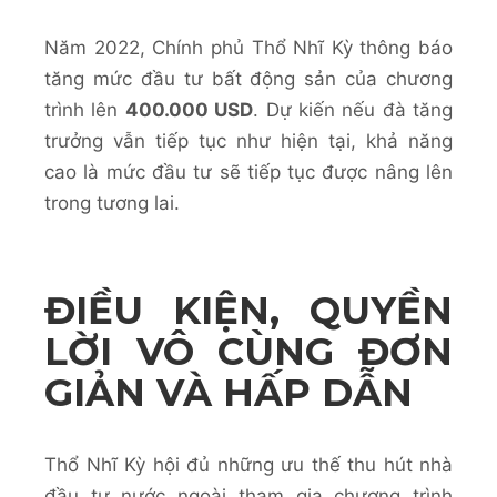
Năm 2022, Chính phủ Thổ Nhĩ Kỳ thông báo
tăng mức đầu tư bất động sản của chương
trình lên
400.000 USD
. Dự kiến nếu đà tăng
trưởng vẫn tiếp tục như hiện tại, khả năng
cao là mức đầu tư sẽ tiếp tục được nâng lên
trong tương lai.
ĐIỀU KIỆN, QUYỀN
LỜI VÔ CÙNG ĐƠN
GIẢN VÀ HẤP DẪN
Thổ Nhĩ Kỳ hội đủ những ưu thế thu hút nhà
đầu tư nước ngoài tham gia chương trình