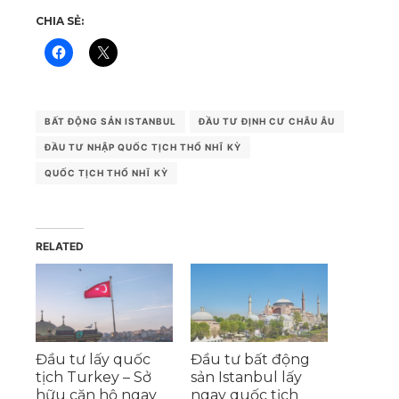
CHIA SẺ:
BẤT ĐỘNG SẢN ISTANBUL
ĐẦU TƯ ĐỊNH CƯ CHÂU ÂU
ĐẦU TƯ NHẬP QUỐC TỊCH THỔ NHĨ KỲ
QUỐC TỊCH THỔ NHĨ KỲ
RELATED
Đầu tư lấy quốc
Đầu tư bất động
tịch Turkey – Sở
sản Istanbul lấy
hữu căn hộ ngay
ngay quốc tịch