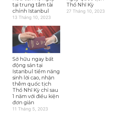
tại trung tâm tài
Thổ Nhĩ Kỳ
chính Istanbul
27 Tháng 10, 2023
13 Tháng 10, 2023
Sở hữu ngay bất
động sản tại
Istanbul tiềm năng
sinh lời cao, nhận
thêm quốc tịch
Thổ Nhĩ Kỳ chỉ sau
1 năm với điều kiện
đơn giản
11 Tháng 5, 2023