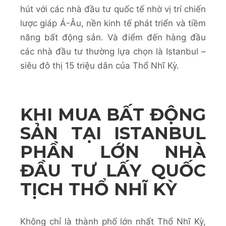
hút với các nhà đầu tư quốc tế nhờ vị trí chiến
lược giáp Á-Âu, nền kinh tế phát triển và tiềm
năng bất động sản. Và điểm đến hàng đầu
các nhà đầu tư thường lựa chọn là Istanbul –
siêu đô thị 15 triệu dân của Thổ Nhĩ Kỳ.
KHI MUA BẤT ĐỘNG
SẢN TẠI ISTANBUL
P
HẦN LỚN NHÀ
ĐẦU TƯ LẤY QUỐC
TỊCH THỔ NHĨ KỲ
Không chỉ là thành phố lớn nhất Thổ Nhĩ Kỳ,