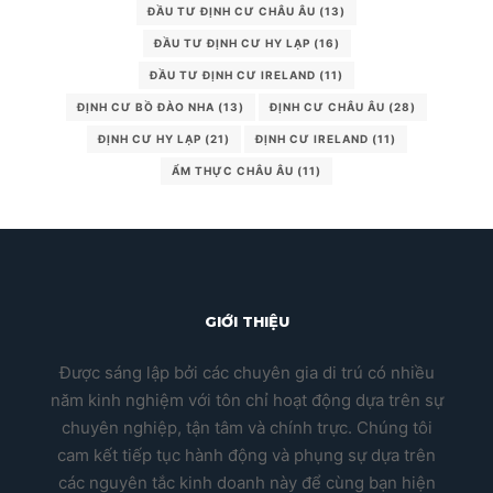
ĐẦU TƯ ĐỊNH CƯ CHÂU ÂU
(13)
ĐẦU TƯ ĐỊNH CƯ HY LẠP
(16)
ĐẦU TƯ ĐỊNH CƯ IRELAND
(11)
ĐỊNH CƯ BỒ ĐÀO NHA
(13)
ĐỊNH CƯ CHÂU ÂU
(28)
ĐỊNH CƯ HY LẠP
(21)
ĐỊNH CƯ IRELAND
(11)
ẨM THỰC CHÂU ÂU
(11)
GIỚI THIỆU
Được sáng lập bởi các chuyên gia di trú có nhiều
năm kinh nghiệm với tôn chỉ hoạt động dựa trên sự
chuyên nghiệp, tận tâm và chính trực. Chúng tôi
cam kết tiếp tục hành động và phụng sự dựa trên
các nguyên tắc kinh doanh này để cùng bạn hiện