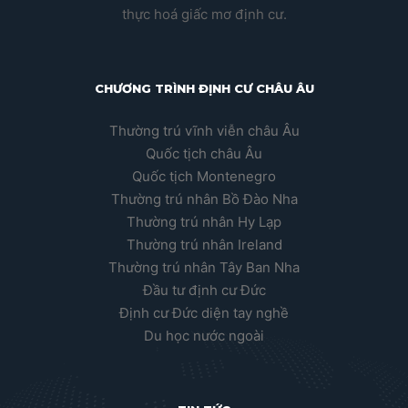
thực hoá giấc mơ định cư.
CHƯƠNG TRÌNH ĐỊNH CƯ CHÂU ÂU
Thường trú vĩnh viễn châu Âu
Quốc tịch châu Âu
Quốc tịch Montenegro
Thường trú nhân Bồ Đào Nha
Thường trú nhân Hy Lạp
Thường trú nhân Ireland
Thường trú nhân Tây Ban Nha
Đầu tư định cư Đức
Định cư Đức diện tay nghề
Du học nước ngoài