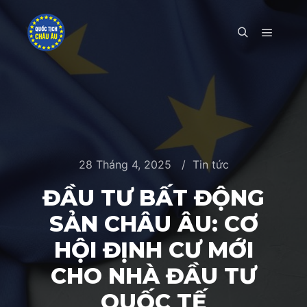
Main m
Search
28 Tháng 4, 2025
Tin tức
ĐẦU TƯ BẤT ĐỘNG
SẢN CHÂU ÂU: CƠ
HỘI ĐỊNH CƯ MỚI
CHO NHÀ ĐẦU TƯ
QUỐC TẾ