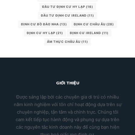
ĐẦU TƯ ĐỊNH CƯ HY LẠP
(16)
ĐẦU TƯ ĐỊNH CƯ IRELAND
(11)
ĐỊNH CƯ BỒ ĐÀO NHA
(13)
ĐỊNH CƯ CHÂU ÂU
(28)
ĐỊNH CƯ HY LẠP
(21)
ĐỊNH CƯ IRELAND
(11)
ẨM THỰC CHÂU ÂU
(11)
GIỚI THIỆU
Được sáng lập bởi các chuyên gia di trú có nhiều
năm kinh nghiệm với tôn chỉ hoạt động dựa trên sự
chuyên nghiệp, tận tâm và chính trực. Chúng tôi
cam kết tiếp tục hành động và phụng sự dựa trên
các nguyên tắc kinh doanh này để cùng bạn hiện
thực hoá giấc mơ định cư.