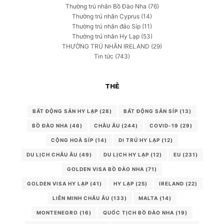
Thường trú nhân Bồ Đào Nha
(76)
Thường trú nhân Cyprus
(14)
Thường trú nhân đảo Síp
(11)
Thường trú nhân Hy Lạp
(53)
THƯỜNG TRÚ NHÂN IRELAND
(29)
Tin tức
(743)
THẺ
BẤT ĐỘNG SẢN HY LẠP
(28)
BẤT ĐỘNG SẢN SÍP
(13)
BỒ ĐÀO NHA
(46)
CHÂU ÂU
(244)
COVID-19
(29)
CỘNG HOÀ SÍP
(14)
DI TRÚ HY LẠP
(12)
DU LỊCH CHÂU ÂU
(49)
DU LỊCH HY LẠP
(12)
EU
(231)
GOLDEN VISA BỒ ĐÀO NHA
(71)
GOLDEN VISA HY LẠP
(41)
HY LẠP
(25)
IRELAND
(22)
LIÊN MINH CHÂU ÂU
(133)
MALTA
(14)
MONTENEGRO
(16)
QUỐC TỊCH BỒ ĐÀO NHA
(19)