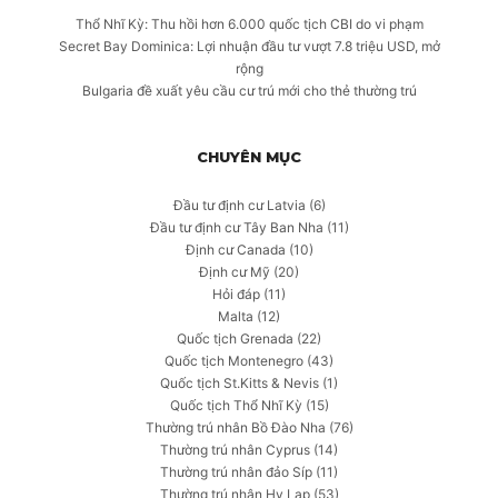
Thổ Nhĩ Kỳ: Thu hồi hơn 6.000 quốc tịch CBI do vi phạm
Secret Bay Dominica: Lợi nhuận đầu tư vượt 7.8 triệu USD, mở
rộng
Bulgaria đề xuất yêu cầu cư trú mới cho thẻ thường trú
CHUYÊN MỤC
Đầu tư định cư Latvia
(6)
Đầu tư định cư Tây Ban Nha
(11)
Định cư Canada
(10)
Định cư Mỹ
(20)
Hỏi đáp
(11)
Malta
(12)
Quốc tịch Grenada
(22)
Quốc tịch Montenegro
(43)
Quốc tịch St.Kitts & Nevis
(1)
Quốc tịch Thổ Nhĩ Kỳ
(15)
Thường trú nhân Bồ Đào Nha
(76)
Thường trú nhân Cyprus
(14)
Thường trú nhân đảo Síp
(11)
Thường trú nhân Hy Lạp
(53)