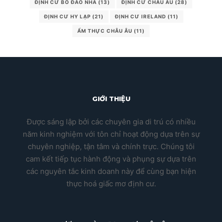
ĐỊNH CƯ BỒ ĐÀO NHA
(13)
ĐỊNH CƯ CHÂU ÂU
(28)
ĐỊNH CƯ HY LẠP
(21)
ĐỊNH CƯ IRELAND
(11)
ẨM THỰC CHÂU ÂU
(11)
GIỚI THIỆU
Được sáng lập bởi các chuyên gia di trú có nhiều
năm kinh nghiệm với tôn chỉ hoạt động dựa trên sự
chuyên nghiệp, tận tâm và chính trực. Chúng tôi
cam kết tiếp tục hành động và phụng sự dựa trên
các nguyên tắc kinh doanh này để cùng bạn hiện
thực hoá giấc mơ định cư.