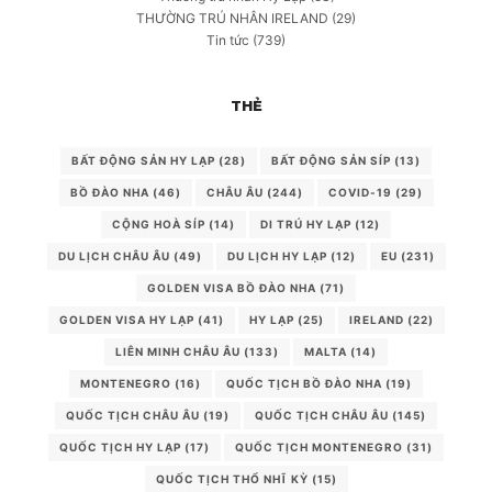
THƯỜNG TRÚ NHÂN IRELAND
(29)
Tin tức
(739)
THẺ
BẤT ĐỘNG SẢN HY LẠP
(28)
BẤT ĐỘNG SẢN SÍP
(13)
BỒ ĐÀO NHA
(46)
CHÂU ÂU
(244)
COVID-19
(29)
CỘNG HOÀ SÍP
(14)
DI TRÚ HY LẠP
(12)
DU LỊCH CHÂU ÂU
(49)
DU LỊCH HY LẠP
(12)
EU
(231)
GOLDEN VISA BỒ ĐÀO NHA
(71)
GOLDEN VISA HY LẠP
(41)
HY LẠP
(25)
IRELAND
(22)
LIÊN MINH CHÂU ÂU
(133)
MALTA
(14)
MONTENEGRO
(16)
QUỐC TỊCH BỒ ĐÀO NHA
(19)
QUỐC TỊCH CHÂU ÂU
(19)
QUỐC TỊCH CHÂU ÂU
(145)
QUỐC TỊCH HY LẠP
(17)
QUỐC TỊCH MONTENEGRO
(31)
QUỐC TỊCH THỔ NHĨ KỲ
(15)