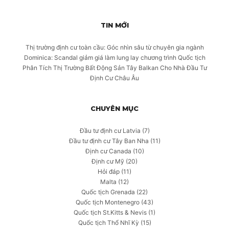
TIN MỚI
Thị trường định cư toàn cầu: Góc nhìn sâu từ chuyên gia ngành
Dominica: Scandal giảm giá làm lung lay chương trình Quốc tịch
Phân Tích Thị Trường Bất Động Sản Tây Balkan Cho Nhà Đầu Tư
Định Cư Châu Âu
CHUYÊN MỤC
Đầu tư định cư Latvia
(7)
Đầu tư định cư Tây Ban Nha
(11)
Định cư Canada
(10)
Định cư Mỹ
(20)
Hỏi đáp
(11)
Malta
(12)
Quốc tịch Grenada
(22)
Quốc tịch Montenegro
(43)
Quốc tịch St.Kitts & Nevis
(1)
Quốc tịch Thổ Nhĩ Kỳ
(15)