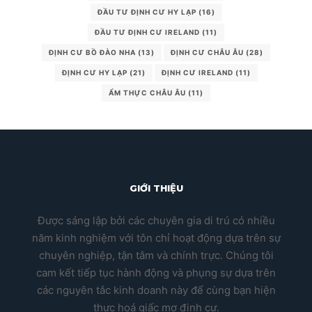
ĐẦU TƯ ĐỊNH CƯ HY LẠP
(16)
ĐẦU TƯ ĐỊNH CƯ IRELAND
(11)
ĐỊNH CƯ BỒ ĐÀO NHA
(13)
ĐỊNH CƯ CHÂU ÂU
(28)
ĐỊNH CƯ HY LẠP
(21)
ĐỊNH CƯ IRELAND
(11)
ẨM THỰC CHÂU ÂU
(11)
GIỚI THIỆU
Được sáng lập bởi các chuyên gia di trú có nhiều
năm kinh nghiệm với tôn chỉ hoạt động dựa trên sự
chuyên nghiệp, tận tâm và chính trực. Chúng tôi
cam kết tiếp tục hành động và phụng sự dựa trên
các nguyên tắc kinh doanh này để cùng bạn hiện
thực hoá giấc mơ định cư.