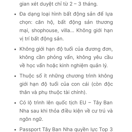
gian xét duyệt chỉ từ 2 – 3 tháng.
Đa dạng loại hình bất động sản để lựa
chọn: căn hộ, bất động sản thương
mại, shophouse, villa… Không giới hạn
vị trí bất động sản.
Không giới hạn độ tuổi của đương đơn,
không cần phỏng vấn, không yêu cầu
về học vấn hoặc kinh nghiệm quản lý.
Thuộc số ít những chương trình không
giới hạn độ tuổi của con cái (còn độc
thân và phụ thuộc tài chính).
Có lộ trình lên quốc tịch EU – Tây Ban
Nha sau khi thỏa điều kiện về cư trú và
ngôn ngữ.
Passport Tây Ban Nha quyền lực Top 3