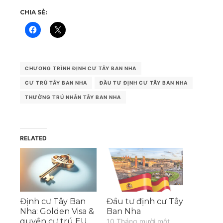
CHIA SẺ:
CHƯƠNG TRÌNH ĐỊNH CƯ TÂY BAN NHA
CƯ TRÚ TÂY BAN NHA
ĐẦU TƯ ĐỊNH CƯ TÂY BAN NHA
THƯỜNG TRÚ NHÂN TÂY BAN NHA
RELATED
Định cư Tây Ban
Đầu tư định cư Tây
Nha: Golden Visa &
Ban Nha
quyền cư trú EU
10 Tháng mười một,