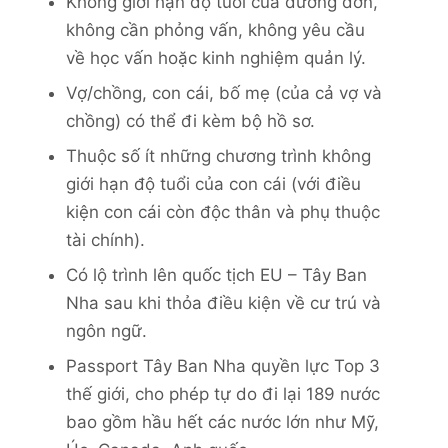
Không giới hạn độ tuổi của đương đơn,
không cần phỏng vấn, không yêu cầu
về học vấn hoặc kinh nghiệm quản lý.
Vợ/chồng, con cái, bố mẹ (của cả vợ và
chồng) có thể đi kèm bộ hồ sơ.
Thuộc số ít những chương trình không
giới hạn độ tuổi của con cái (với điều
kiện con cái còn độc thân và phụ thuộc
tài chính).
Có lộ trình lên quốc tịch EU – Tây Ban
Nha sau khi thỏa điều kiện về cư trú và
ngôn ngữ.
Passport Tây Ban Nha quyền lực Top 3
thế giới, cho phép tự do đi lại 189 nước
bao gồm hầu hết các nước lớn như Mỹ,