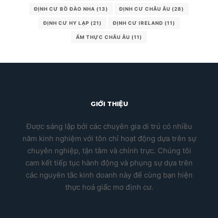
ĐỊNH CƯ BỒ ĐÀO NHA
(13)
ĐỊNH CƯ CHÂU ÂU
(28)
ĐỊNH CƯ HY LẠP
(21)
ĐỊNH CƯ IRELAND
(11)
ẨM THỰC CHÂU ÂU
(11)
GIỚI THIỆU
Được sáng lập bởi các chuyên gia di trú có nhiều
năm kinh nghiệm với tôn chỉ hoạt động dựa trên sự
chuyên nghiệp, tận tâm và chính trực. Chúng tôi
cam kết tiếp tục hành động và phụng sự dựa trên
các nguyên tắc kinh doanh này để cùng bạn hiện
thực hoá giấc mơ định cư.