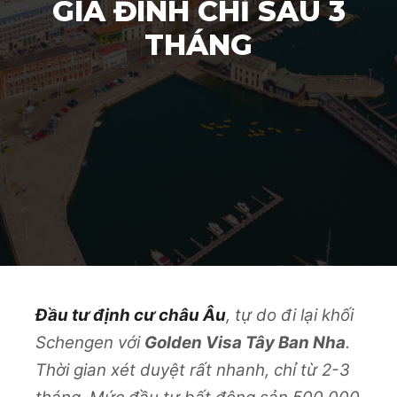
GIA ĐÌNH CHỈ SAU 3
THÁNG
Đầu tư định cư châu Âu
, tự do đi lại khối
Schengen với
Golden Visa Tây Ban Nha
.
Thời gian xét duyệt rất nhanh, chỉ từ 2-3