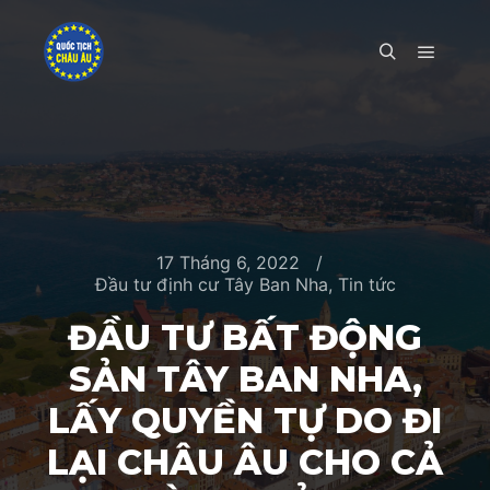
Main m
Search
17 Tháng 6, 2022
Đầu tư định cư Tây Ban Nha
,
Tin tức
ĐẦU TƯ BẤT ĐỘNG
SẢN TÂY BAN NHA,
LẤY QUYỀN TỰ DO ĐI
LẠI CHÂU ÂU CHO CẢ