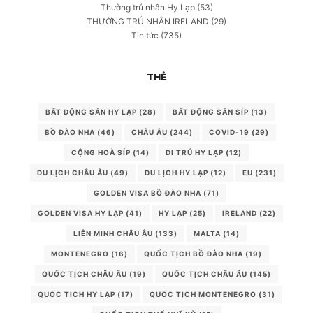
Thường trú nhân Hy Lạp
(53)
THƯỜNG TRÚ NHÂN IRELAND
(29)
Tin tức
(735)
THẺ
BẤT ĐỘNG SẢN HY LẠP
(28)
BẤT ĐỘNG SẢN SÍP
(13)
BỒ ĐÀO NHA
(46)
CHÂU ÂU
(244)
COVID-19
(29)
CỘNG HOÀ SÍP
(14)
DI TRÚ HY LẠP
(12)
DU LỊCH CHÂU ÂU
(49)
DU LỊCH HY LẠP
(12)
EU
(231)
GOLDEN VISA BỒ ĐÀO NHA
(71)
GOLDEN VISA HY LẠP
(41)
HY LẠP
(25)
IRELAND
(22)
LIÊN MINH CHÂU ÂU
(133)
MALTA
(14)
MONTENEGRO
(16)
QUỐC TỊCH BỒ ĐÀO NHA
(19)
QUỐC TỊCH CHÂU ÂU
(19)
QUỐC TỊCH CHÂU ÂU
(145)
QUỐC TỊCH HY LẠP
(17)
QUỐC TỊCH MONTENEGRO
(31)