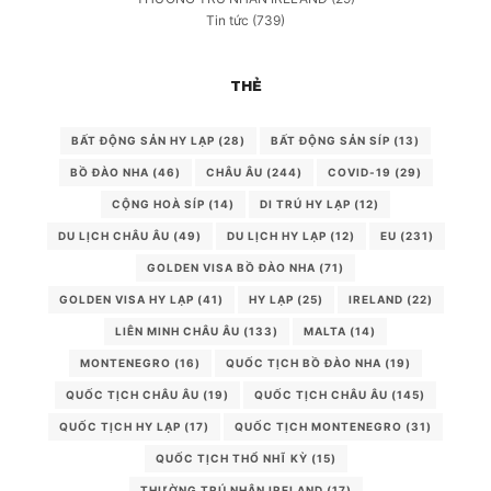
Tin tức
(739)
THẺ
BẤT ĐỘNG SẢN HY LẠP
(28)
BẤT ĐỘNG SẢN SÍP
(13)
BỒ ĐÀO NHA
(46)
CHÂU ÂU
(244)
COVID-19
(29)
CỘNG HOÀ SÍP
(14)
DI TRÚ HY LẠP
(12)
DU LỊCH CHÂU ÂU
(49)
DU LỊCH HY LẠP
(12)
EU
(231)
GOLDEN VISA BỒ ĐÀO NHA
(71)
GOLDEN VISA HY LẠP
(41)
HY LẠP
(25)
IRELAND
(22)
LIÊN MINH CHÂU ÂU
(133)
MALTA
(14)
MONTENEGRO
(16)
QUỐC TỊCH BỒ ĐÀO NHA
(19)
QUỐC TỊCH CHÂU ÂU
(19)
QUỐC TỊCH CHÂU ÂU
(145)
QUỐC TỊCH HY LẠP
(17)
QUỐC TỊCH MONTENEGRO
(31)
QUỐC TỊCH THỔ NHĨ KỲ
(15)
THƯỜNG TRÚ NHÂN IRELAND
(17)