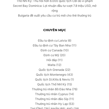
Thổ Nhĩ Kỳ: Thu hồi hơn 6.000 quốc tịch CBI do vi phạm
Secret Bay Dominica: Lợi nhuận đầu tư vượt 7.8 triệu USD, mở
rộng
Bulgaria đề xuất yêu cầu cư trú mới cho thẻ thường trú
CHUYÊN MỤC
Đầu tư định cư Latvia
(6)
Đầu tư định cư Tây Ban Nha
(11)
Định cư Canada
(10)
Định cư Mỹ
(20)
Hỏi đáp
(11)
Malta
(12)
Quốc tịch Grenada
(22)
Quốc tịch Montenegro
(43)
Quốc tịch St.Kitts & Nevis
(1)
Quốc tịch Thổ Nhĩ Kỳ
(15)
Thường trú nhân Bồ Đào Nha
(76)
Thường trú nhân Cyprus
(14)
Thường trú nhân đảo Síp
(11)
Thường trú nhân Hy Lạp
(53)
THƯỜNG TRÚ NHÂN IRELAND
(29)