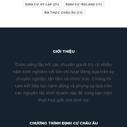
ĐỊNH CƯ HY LẠP
(21)
ĐỊNH CƯ IRELAND
(11)
ẨM THỰC CHÂU ÂU
(11)
GIỚI THIỆU
Được sáng lập bởi các chuyên gia di trú có nhiều
năm kinh nghiệm với tôn chỉ hoạt động dựa trên sự
chuyên nghiệp, tận tâm và chính trực. Chúng tôi
cam kết tiếp tục hành động và phụng sự dựa trên
các nguyên tắc kinh doanh này để cùng bạn hiện
thực hoá giấc mơ định cư.
CHƯƠNG TRÌNH ĐỊNH CƯ CHÂU ÂU