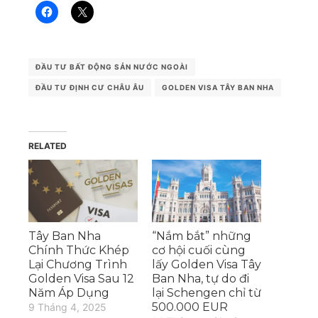
ĐẦU TƯ BẤT ĐỘNG SẢN NƯỚC NGOÀI
ĐẦU TƯ ĐỊNH CƯ CHÂU ÂU
GOLDEN VISA TÂY BAN NHA
RELATED
Tây Ban Nha
“Nắm bắt” những
Chính Thức Khép
cơ hội cuối cùng
Lại Chương Trình
lấy Golden Visa Tây
Golden Visa Sau 12
Ban Nha, tự do đi
Năm Áp Dụng
lại Schengen chỉ từ
500.000 EUR
9 Tháng 4, 2025