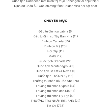
Quốc tịch Caribbean mất miễn thị thực Schengen: Ai chịu thiệt?
Định cư Châu Âu: Các chương trình Golden Visa nổi bật nhất
CHUYÊN MỤC
Đầu tư định cư Latvia
(6)
Đầu tư định cư Tây Ban Nha
(11)
Định cư Canada
(10)
Định cư Mỹ
(20)
Hỏi đáp
(11)
Malta
(12)
Quốc tịch Grenada
(22)
Quốc tịch Montenegro
(43)
Quốc tịch St.Kitts & Nevis
(1)
Quốc tịch Thổ Nhĩ Kỳ
(15)
Thường trú nhân Bồ Đào Nha
(76)
Thường trú nhân Cyprus
(14)
Thường trú nhân đảo Síp
(11)
Thường trú nhân Hy Lạp
(53)
THƯỜNG TRÚ NHÂN IRELAND
(29)
Tin tức
(735)