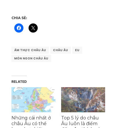
CHIA SẺ:
ẨM THỰC CHÂU ÂU
CHÂU ÂU
EU
MÓN NGON CHÂU ÂU
RELATED
Những cái nhất ở
Top 5 lý do châu
châu Âu có thể
Âu luôn là điểm