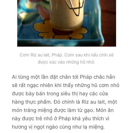
Cơm Riz au lait, Pháp. Cơm sau khi nấu chín sẽ
được xúc vào những hũ nhỏ.
Ai từng một lần đặt chân tới Pháp chắc hẳn
sẽ rất ngạc nhiên khi thấy những hũ cơm nhỏ
được bày bán trong siêu thị hay các cửa
hàng thực phẩm. Đó chính là Riz au lait, một
món tráng miệng được làm từ gạo. Món ăn
này được trẻ nhỏ ở Pháp khá yêu thích vì
hương vị ngọt ngào cùng như lạ miệng.