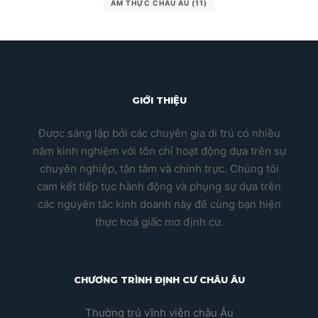
ẨM THỰC CHÂU ÂU
(11)
GIỚI THIỆU
Được sáng lập bởi các chuyên gia di trú có nhiều
năm kinh nghiệm với tôn chỉ hoạt động dựa trên sự
chuyên nghiệp, tận tâm và chính trực. Chúng tôi
cam kết tiếp tục hành động và phụng sự dựa trên
các nguyên tắc kinh doanh này để cùng bạn hiện
thực hoá giấc mơ định cư.
CHƯƠNG TRÌNH ĐỊNH CƯ CHÂU ÂU
Thường trú vĩnh viễn châu Âu