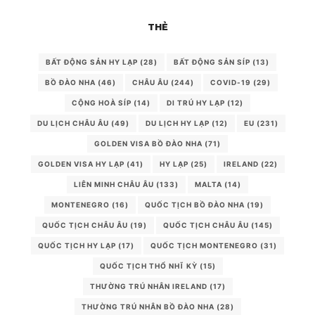
THẺ
BẤT ĐỘNG SẢN HY LẠP
(28)
BẤT ĐỘNG SẢN SÍP
(13)
BỒ ĐÀO NHA
(46)
CHÂU ÂU
(244)
COVID-19
(29)
CỘNG HOÀ SÍP
(14)
DI TRÚ HY LẠP
(12)
DU LỊCH CHÂU ÂU
(49)
DU LỊCH HY LẠP
(12)
EU
(231)
GOLDEN VISA BỒ ĐÀO NHA
(71)
GOLDEN VISA HY LẠP
(41)
HY LẠP
(25)
IRELAND
(22)
LIÊN MINH CHÂU ÂU
(133)
MALTA
(14)
MONTENEGRO
(16)
QUỐC TỊCH BỒ ĐÀO NHA
(19)
QUỐC TỊCH CHÂU ÂU
(19)
QUỐC TỊCH CHÂU ÂU
(145)
QUỐC TỊCH HY LẠP
(17)
QUỐC TỊCH MONTENEGRO
(31)
QUỐC TỊCH THỔ NHĨ KỲ
(15)
THƯỜNG TRÚ NHÂN IRELAND
(17)
THƯỜNG TRÚ NHÂN BỒ ĐÀO NHA
(28)