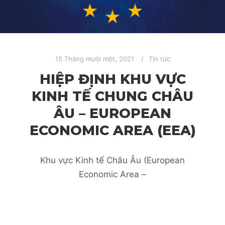
15 Tháng mười một, 2021
Tin tức
HIỆP ĐỊNH KHU VỰC
KINH TẾ CHUNG CHÂU
ÂU – EUROPEAN
ECONOMIC AREA (EEA)
Khu vực Kinh tế Châu Âu (European
Economic Area –