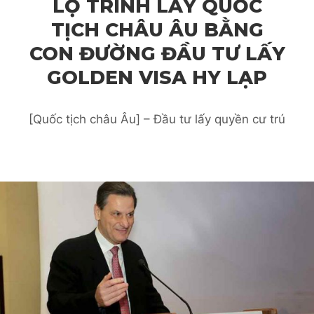
LỘ TRÌNH LẤY QUỐC
TỊCH CHÂU ÂU BẰNG
CON ĐƯỜNG ĐẦU TƯ LẤY
GOLDEN VISA HY LẠP
[Quốc tịch châu Âu] – Đầu tư lấy quyền cư trú