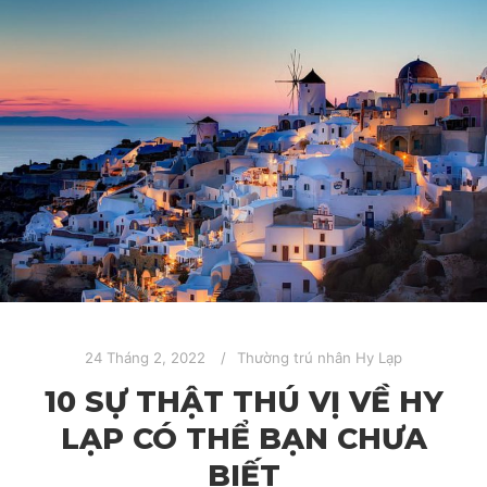
24 Tháng 2, 2022
Thường trú nhân Hy Lạp
10 SỰ THẬT THÚ VỊ VỀ HY
LẠP CÓ THỂ BẠN CHƯA
BIẾT