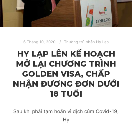
6 Tháng 10, 2020
Thường trú nhân Hy Lạp
HY LẠP LÊN KẾ HOẠCH
MỞ LẠI CHƯƠNG TRÌNH
GOLDEN VISA, CHẤP
NHẬN ĐƯƠNG ĐƠN DƯỚI
18 TUỔI
Sau khi phải tạm hoãn vì dịch cúm Covid-19,
Hy