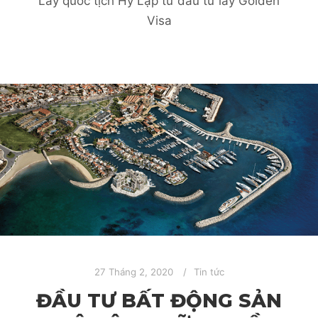
Lấy quốc tịch Hy Lạp từ đầu tư lấy Golden
Visa
27 Tháng 2, 2020
Tin tức
ĐẦU TƯ BẤT ĐỘNG SẢN