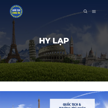
Main m
Search
HY LẠP