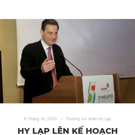
6 Tháng 10, 2020
Thường trú nhân Hy Lạp
HY LẠP LÊN KẾ HOẠCH