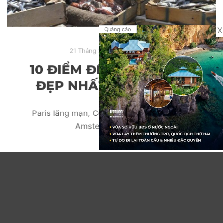
X
Quảng cáo
21 Tháng 2, 2020
Tin tức
10 ĐIỂM ĐẾN MÙA XUÂN
ĐẸP NHẤT Ở CHÂU ÂU
Paris lãng mạn, Copenhagen trong lành và
Amsterdam với con