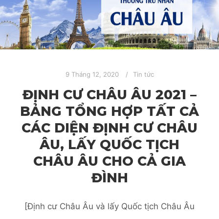
9 Tháng 12, 2020
Tin tức
ĐỊNH CƯ CHÂU ÂU 2021 –
BẢNG TỔNG HỢP TẤT CẢ
CÁC DIỆN ĐỊNH CƯ CHÂU
ÂU, LẤY QUỐC TỊCH
CHÂU ÂU CHO CẢ GIA
ĐÌNH
[Định cư Châu Âu và lấy Quốc tịch Châu Âu