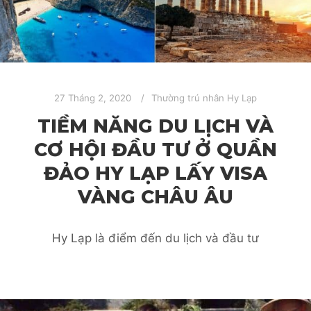
27 Tháng 2, 2020
Thường trú nhân Hy Lạp
TIỀM NĂNG DU LỊCH VÀ
CƠ HỘI ĐẦU TƯ Ở QUẦN
ĐẢO HY LẠP LẤY VISA
VÀNG CHÂU ÂU
Hy Lạp là điểm đến du lịch và đầu tư