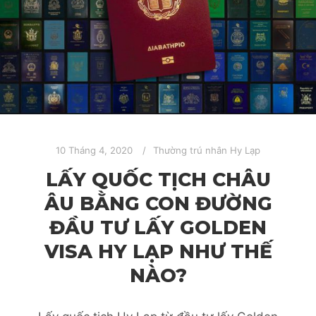
10 Tháng 4, 2020
Thường trú nhân Hy Lạp
LẤY QUỐC TỊCH CHÂU
ÂU BẰNG CON ĐƯỜNG
ĐẦU TƯ LẤY GOLDEN
VISA HY LẠP NHƯ THẾ
NÀO?