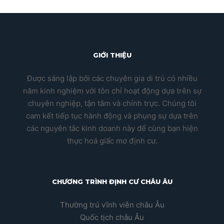
GIỚI THIỆU
Được sáng lập bởi các chuyên gia di trú có nhiều
năm kinh nghiệm với tôn chỉ hoạt động dựa trên sự
chuyên nghiệp, tận tâm và chính trực. Chúng tôi
cam kết tiếp tục hành động và phụng sự dựa trên
các nguyên tắc kinh doanh này để cùng bạn hiện
thực hoá giấc mơ định cư.
CHƯƠNG TRÌNH ĐỊNH CƯ CHÂU ÂU
Thường trú vĩnh viễn châu Âu
Quốc tịch châu Âu