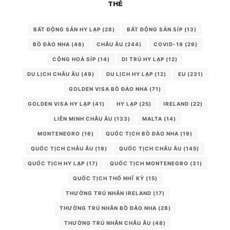
THẺ
BẤT ĐỘNG SẢN HY LẠP
(28)
BẤT ĐỘNG SẢN SÍP
(13)
BỒ ĐÀO NHA
(46)
CHÂU ÂU
(244)
COVID-19
(29)
CỘNG HOÀ SÍP
(14)
DI TRÚ HY LẠP
(12)
DU LỊCH CHÂU ÂU
(49)
DU LỊCH HY LẠP
(12)
EU
(231)
GOLDEN VISA BỒ ĐÀO NHA
(71)
GOLDEN VISA HY LẠP
(41)
HY LẠP
(25)
IRELAND
(22)
LIÊN MINH CHÂU ÂU
(133)
MALTA
(14)
MONTENEGRO
(16)
QUỐC TỊCH BỒ ĐÀO NHA
(19)
QUỐC TỊCH CHÂU ÂU
(19)
QUỐC TỊCH CHÂU ÂU
(145)
QUỐC TỊCH HY LẠP
(17)
QUỐC TỊCH MONTENEGRO
(31)
QUỐC TỊCH THỔ NHĨ KỲ
(15)
THƯỜNG TRÚ NHÂN IRELAND
(17)
THƯỜNG TRÚ NHÂN BỒ ĐÀO NHA
(28)
THƯỜNG TRÚ NHÂN CHÂU ÂU
(48)