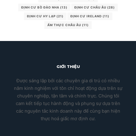
ĐỊNH CƯ BỒ ĐÀO NHA
(13)
ĐỊNH CƯ CHÂU ÂU
(28)
ĐỊNH CƯ HY LẠP
(21)
ĐỊNH CƯ IRELAND
(11)
ẨM THỰC CHÂU ÂU
(11)
GIỚI THIỆU
Được sáng lập bởi các chuyên gia di trú có nhiều
năm kinh nghiệm với tôn chỉ hoạt động dựa trên sự
chuyên nghiệp, tận tâm và chính trực. Chúng tôi
cam kết tiếp tục hành động và phụng sự dựa trên
các nguyên tắc kinh doanh này để cùng bạn hiện
thực hoá giấc mơ định cư.