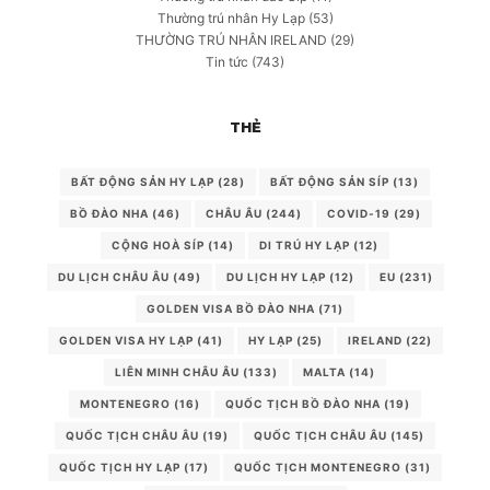
Thường trú nhân Hy Lạp
(53)
THƯỜNG TRÚ NHÂN IRELAND
(29)
Tin tức
(743)
THẺ
BẤT ĐỘNG SẢN HY LẠP
(28)
BẤT ĐỘNG SẢN SÍP
(13)
BỒ ĐÀO NHA
(46)
CHÂU ÂU
(244)
COVID-19
(29)
CỘNG HOÀ SÍP
(14)
DI TRÚ HY LẠP
(12)
DU LỊCH CHÂU ÂU
(49)
DU LỊCH HY LẠP
(12)
EU
(231)
GOLDEN VISA BỒ ĐÀO NHA
(71)
GOLDEN VISA HY LẠP
(41)
HY LẠP
(25)
IRELAND
(22)
LIÊN MINH CHÂU ÂU
(133)
MALTA
(14)
MONTENEGRO
(16)
QUỐC TỊCH BỒ ĐÀO NHA
(19)
QUỐC TỊCH CHÂU ÂU
(19)
QUỐC TỊCH CHÂU ÂU
(145)
QUỐC TỊCH HY LẠP
(17)
QUỐC TỊCH MONTENEGRO
(31)