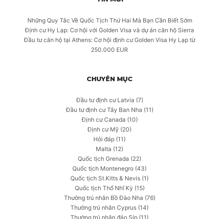
Những Quy Tắc Về Quốc Tịch Thứ Hai Mà Bạn Cần Biết Sớm
Định cư Hy Lạp: Cơ hội với Golden Visa và dự án căn hộ Sierra
Đầu tư căn hộ tại Athens: Cơ hội định cư Golden Visa Hy Lạp từ
250.000 EUR
CHUYÊN MỤC
Đầu tư định cư Latvia
(7)
Đầu tư định cư Tây Ban Nha
(11)
Định cư Canada
(10)
Định cư Mỹ
(20)
Hỏi đáp
(11)
Malta
(12)
Quốc tịch Grenada
(22)
Quốc tịch Montenegro
(43)
Quốc tịch St.Kitts & Nevis
(1)
Quốc tịch Thổ Nhĩ Kỳ
(15)
Thường trú nhân Bồ Đào Nha
(76)
Thường trú nhân Cyprus
(14)
Thường trú nhân đảo Síp
(11)