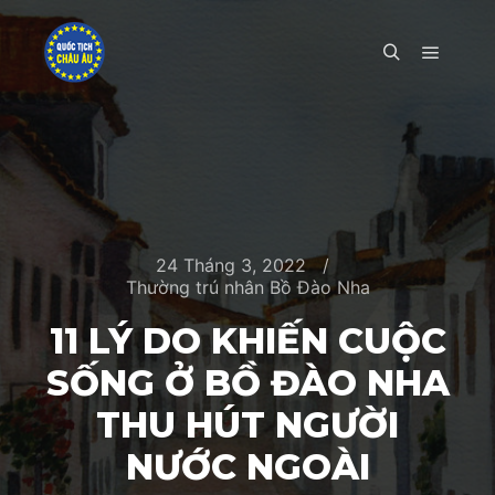
Main m
Search
24 Tháng 3, 2022
Thường trú nhân Bồ Đào Nha
11 LÝ DO KHIẾN CUỘC
SỐNG Ở BỒ ĐÀO NHA
THU HÚT NGƯỜI
NƯỚC NGOÀI