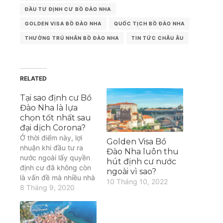
ĐẦU TƯ ĐỊNH CƯ BỒ ĐÀO NHA
GOLDEN VISA BỒ ĐÀO NHA
QUỐC TỊCH BỒ ĐÀO NHA
THƯỜNG TRÚ NHÂN BỒ ĐÀO NHA
TIN TỨC CHÂU ÂU
RELATED
Tại sao định cư Bồ
Đào Nha là lựa
chọn tốt nhất sau
đại dịch Corona?
Ở thời điểm này, lợi
Golden Visa Bồ
nhuận khi đầu tư ra
Đào Nha luôn thu
nước ngoài lấy quyền
hút định cư nước
định cư đã không còn
ngoài vì sao?
là vấn đề mà nhiều nhà
10 Tháng 10, 2022
đầu tư quan tâm.
8 Tháng 9, 2020
Theo Forbes, câu hỏi
quan trọng hiện nay
là “nơi nào trên thế giới