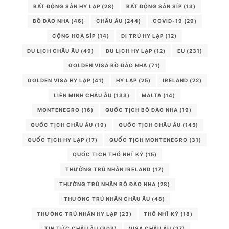
BẤT ĐỘNG SẢN HY LẠP
(28)
BẤT ĐỘNG SẢN SÍP
(13)
BỒ ĐÀO NHA
(46)
CHÂU ÂU
(244)
COVID-19
(29)
CỘNG HOÀ SÍP
(14)
DI TRÚ HY LẠP
(12)
DU LỊCH CHÂU ÂU
(49)
DU LỊCH HY LẠP
(12)
EU
(231)
GOLDEN VISA BỒ ĐÀO NHA
(71)
GOLDEN VISA HY LẠP
(41)
HY LẠP
(25)
IRELAND
(22)
LIÊN MINH CHÂU ÂU
(133)
MALTA
(14)
MONTENEGRO
(16)
QUỐC TỊCH BỒ ĐÀO NHA
(19)
QUỐC TỊCH CHÂU ÂU
(19)
QUỐC TỊCH CHÂU ÂU
(145)
QUỐC TỊCH HY LẠP
(17)
QUỐC TỊCH MONTENEGRO
(31)
QUỐC TỊCH THỔ NHĨ KỲ
(15)
THƯỜNG TRÚ NHÂN IRELAND
(17)
THƯỜNG TRÚ NHÂN BỒ ĐÀO NHA
(28)
THƯỜNG TRÚ NHÂN CHÂU ÂU
(48)
THƯỜNG TRÚ NHÂN HY LẠP
(23)
THỔ NHĨ KỲ
(18)
TIN TỨC CHÂU ÂU
(303)
VISA CHÂU ÂU
(27)