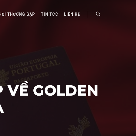
HỎI THƯỜNG GẶP
TIN TỨC
LIÊN HỆ
Search
P VỀ GOLDEN
A