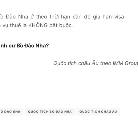
Bồ Đào Nha ở theo thời hạn cần để gia hạn visa
ĩa vụ thuế là KHÔNG bắt buộc.
định cư Bồ Đào Nha?
Quốc tịch châu Âu theo IMM Grou
BỒ ĐÀO NHA
QUỐC TỊCH BỒ ĐÀO NHA
QUỐC TỊCH CHÂU ÂU