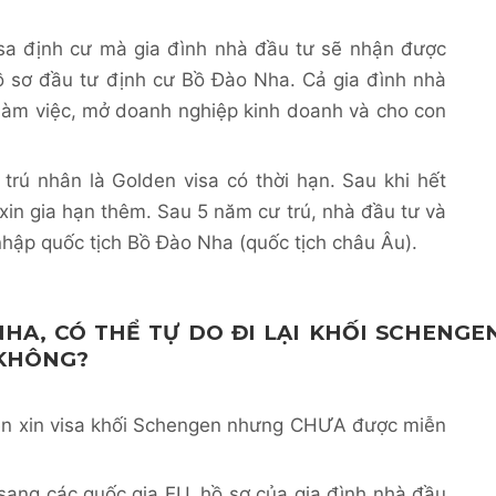
isa định cư mà gia đình nhà đầu tư sẽ nhận được
ồ sơ đầu tư định cư Bồ Đào Nha. Cả gia đình nhà
 làm việc, mở doanh nghiệp kinh doanh và cho con
trú nhân là Golden visa có thời hạn. Sau khi hết
 xin gia hạn thêm. Sau 5 năm cư trú, nhà đầu tư và
 nhập quốc tịch Bồ Đào Nha (quốc tịch châu Âu).
HA, CÓ THỂ TỰ DO ĐI LẠI KHỐI SCHENGE
 KHÔNG?
ễn xin visa khối Schengen nhưng CHƯA được miễn
h sang các quốc gia EU, hồ sơ của gia đình nhà đầu