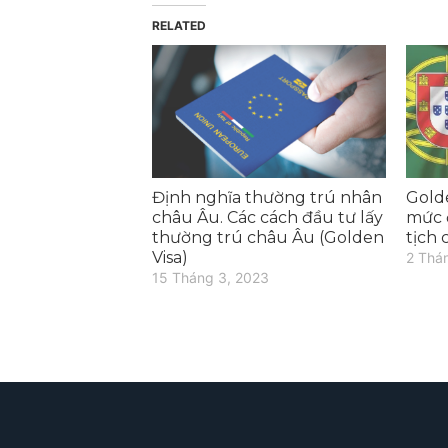
RELATED
Định nghĩa thường trú nhân
Gold
châu Âu. Các cách đầu tư lấy
mức 
thường trú châu Âu (Golden
tịch
Visa)
2 Thá
15 Tháng 3, 2023