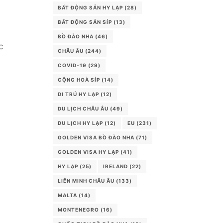
BẤT ĐỘNG SẢN HY LẠP
(28)
BẤT ĐỘNG SẢN SÍP
(13)
BỒ ĐÀO NHA
(46)
c
CHÂU ÂU
(244)
COVID-19
(29)
CỘNG HOÀ SÍP
(14)
DI TRÚ HY LẠP
(12)
DU LỊCH CHÂU ÂU
(49)
DU LỊCH HY LẠP
(12)
EU
(231)
GOLDEN VISA BỒ ĐÀO NHA
(71)
GOLDEN VISA HY LẠP
(41)
HY LẠP
(25)
IRELAND
(22)
LIÊN MINH CHÂU ÂU
(133)
MALTA
(14)
MONTENEGRO
(16)