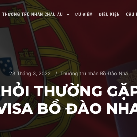
 | THƯỜNG TRÚ NHÂN CHÂU ÂU
ƯU ĐIỂM
ĐIỀU KIỆN
CÂU 
23 Tháng 3, 2022
Thường trú nhân Bồ Đào Nha
HỎI THƯỜNG GẶ
VISA BỒ ĐÀO NH