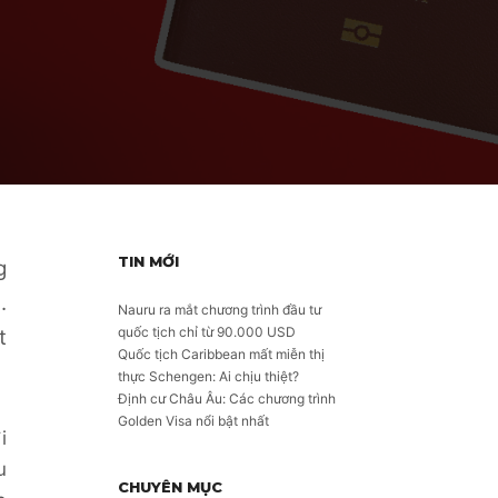
TIN MỚI
g
.
Nauru ra mắt chương trình đầu tư
quốc tịch chỉ từ 90.000 USD
t
Quốc tịch Caribbean mất miễn thị
thực Schengen: Ai chịu thiệt?
Định cư Châu Âu: Các chương trình
Golden Visa nổi bật nhất
i
u
CHUYÊN MỤC