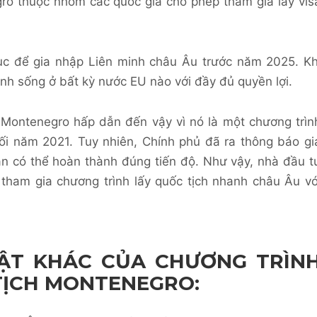
gro thuộc
nhóm các quốc gia cho phép tham gia lấy vis
c để gia nhập Liên minh châu Âu trước năm 2025. Kh
h sống ở bất kỳ nước EU nào với đầy đủ quyền lợi.
 Montenegro hấp dẫn đến vậy vì nó là một chương trìn
uối năm 2021. Tuy nhiên, Chính phủ đã ra thông báo gi
n có thể hoàn thành đúng tiến độ. Như vậy, nhà đầu t
tham gia chương trình lấy quốc tịch nhanh châu Âu vớ
BẬT KHÁC CỦA CHƯƠNG TRÌN
TỊCH MONTENEGRO: