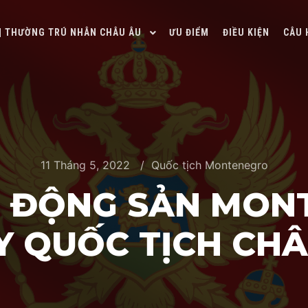
 | THƯỜNG TRÚ NHÂN CHÂU ÂU
ƯU ĐIỂM
ĐIỀU KIỆN
CÂU 
11 Tháng 5, 2022
Quốc tịch Montenegro
T ĐỘNG SẢN MON
Y QUỐC TỊCH CHÂ