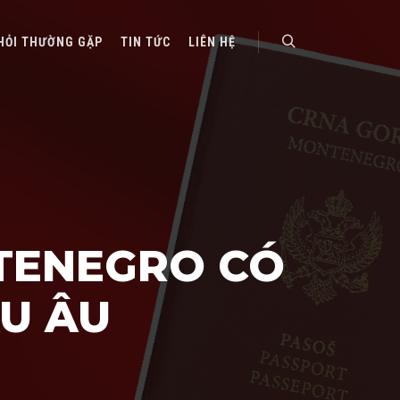
HỎI THƯỜNG GẶP
TIN TỨC
LIÊN HỆ
Search
TENEGRO CÓ
U ÂU