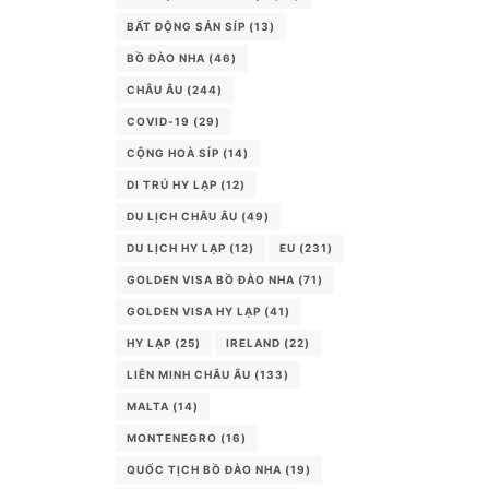
BẤT ĐỘNG SẢN SÍP
(13)
BỒ ĐÀO NHA
(46)
CHÂU ÂU
(244)
COVID-19
(29)
CỘNG HOÀ SÍP
(14)
DI TRÚ HY LẠP
(12)
DU LỊCH CHÂU ÂU
(49)
DU LỊCH HY LẠP
(12)
EU
(231)
GOLDEN VISA BỒ ĐÀO NHA
(71)
GOLDEN VISA HY LẠP
(41)
HY LẠP
(25)
IRELAND
(22)
LIÊN MINH CHÂU ÂU
(133)
MALTA
(14)
MONTENEGRO
(16)
QUỐC TỊCH BỒ ĐÀO NHA
(19)