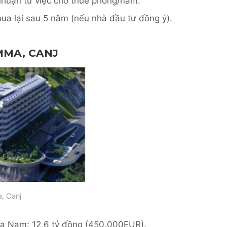
huận từ việc cho thuê phòng/năm.
mua lại sau 5 năm (nếu nhà đầu tư đồng ý).
MMA, CANJ
, Canj
ía Nam: 12,6 tỷ đồng (450.000EUR).