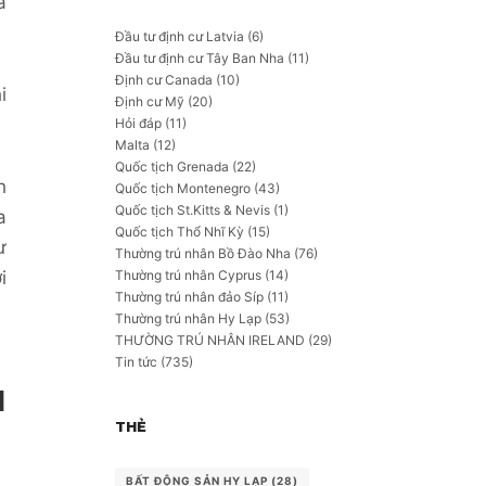
a
Đầu tư định cư Latvia
(6)
Đầu tư định cư Tây Ban Nha
(11)
Định cư Canada
(10)
i
Định cư Mỹ
(20)
Hỏi đáp
(11)
Malta
(12)
Quốc tịch Grenada
(22)
h
Quốc tịch Montenegro
(43)
Quốc tịch St.Kitts & Nevis
(1)
a
Quốc tịch Thổ Nhĩ Kỳ
(15)
ư
Thường trú nhân Bồ Đào Nha
(76)
Thường trú nhân Cyprus
(14)
i
Thường trú nhân đảo Síp
(11)
Thường trú nhân Hy Lạp
(53)
THƯỜNG TRÚ NHÂN IRELAND
(29)
Tin tức
(735)
H
THẺ
BẤT ĐỘNG SẢN HY LẠP
(28)