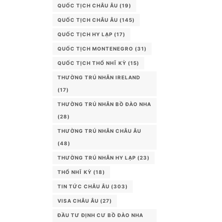
QUỐC TỊCH CHÂU ÂU
(19)
QUỐC TỊCH CHÂU ÂU
(145)
QUỐC TỊCH HY LẠP
(17)
QUỐC TỊCH MONTENEGRO
(31)
QUỐC TỊCH THỔ NHĨ KỲ
(15)
THƯỜNG TRÚ NHÂN IRELAND
(17)
THƯỜNG TRÚ NHÂN BỒ ĐÀO NHA
(28)
THƯỜNG TRÚ NHÂN CHÂU ÂU
(48)
THƯỜNG TRÚ NHÂN HY LẠP
(23)
THỔ NHĨ KỲ
(18)
TIN TỨC CHÂU ÂU
(303)
VISA CHÂU ÂU
(27)
ĐẦU TƯ ĐỊNH CƯ BỒ ĐÀO NHA